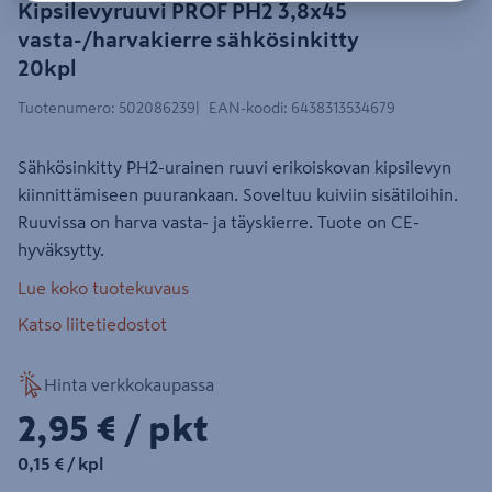
Kipsilevyruuvi PROF PH2 3,8x45
vasta-/harvakierre sähkösinkitty
20kpl
Tuotenumero
:
502086239
EAN-koodi
:
6438313534679
Sähkösinkitty PH2-urainen ruuvi erikoiskovan kipsilevyn
kiinnittämiseen puurankaan. Soveltuu kuiviin sisätiloihin.
Ruuvissa on harva vasta- ja täyskierre. Tuote on CE-
hyväksytty.
Lue koko tuotekuvaus
Katso liitetiedostot
Hinta verkkokaupassa
2,95€/pkt
2,95 €
/ pkt
0,15€/kpl
0,15 €
/ kpl