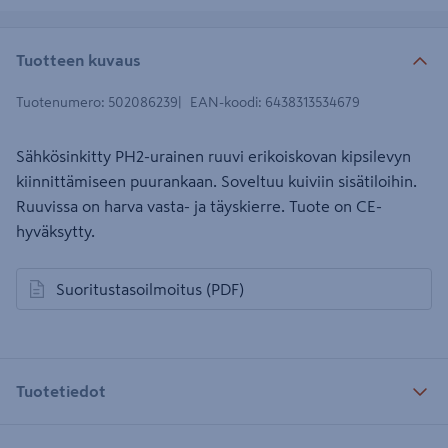
Tuotteen kuvaus
Tuotenumero
:
502086239
EAN-koodi
:
6438313534679
Sähkösinkitty PH2-urainen ruuvi erikoiskovan kipsilevyn
kiinnittämiseen puurankaan. Soveltuu kuiviin sisätiloihin.
Ruuvissa on harva vasta- ja täyskierre. Tuote on CE-
hyväksytty.
Suoritustasoilmoitus
(PDF)
avautuu uuteen välilehteen
Tuotetiedot