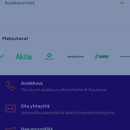
Asiakasarviot
Maksutavat
Asiakkuus
Tutustu eri asiakkuusvaihtoehtoihin K-Raudassa.
Ota yhteyttä
Jätä meille palautetta tai lähetä yhteydenottopyyntö.
Hae myymälää