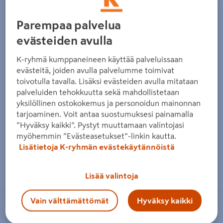
Parempaa palvelua
evästeiden avulla
K-ryhmä kumppaneineen käyttää palveluissaan
evästeitä, joiden avulla palvelumme toimivat
toivotulla tavalla. Lisäksi evästeiden avulla mitataan
palveluiden tehokkuutta sekä mahdollistetaan
yksilöllinen ostokokemus ja personoidun mainonnan
tarjoaminen. Voit antaa suostumuksesi painamalla
”Hyväksy kaikki”. Pystyt muuttamaan valintojasi
myöhemmin ”Evästeasetukset”-linkin kautta.
Lisätietoja K-ryhmän evästekäytännöistä
Zoomaa kuvaa sormilla kosketusnäytöllä
Lisää valintoja
Vain välttämättömät
Hyväksy kaikki
PROF