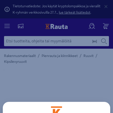
Tietoturvatiedote: Jos käytät kryptolompakkoa ja vierailit
K-ryhmän verkkosivuilla 27.7.,
lue tärkeät lisätiedot
.
/
/
/
Rakennusmateriaalit
Pienrauta ja kiinnikkeet
Ruuvit
Kipsilevyruuvit
Yksityiskohtainen kuvaus löytyy Tuotteen kuvaus -maamerki