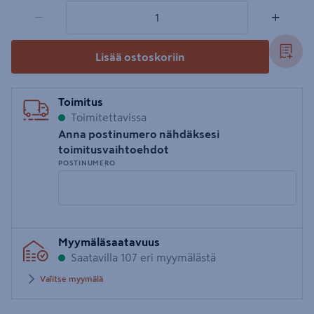
1 tuotetta
Määrä
−
+
Lisää ostoskoriin
Toimitus
Toimitettavissa
Anna postinumero nähdäksesi
toimitusvaihtoehdot
POSTINUMERO
Syötä
Myymäläsaatavuus
postinumero
Saatavilla 107 eri myymälästä
Valitse myymälä