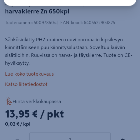
Kipsilevyruuvi PROF PH2 3,8x45mm
harvakierre Zn 650kpl
Tuotenumero
:
500978404
EAN-koodi
:
6405422903825
Sähkösinkitty PH2-urainen ruuvi normaalin kipsilevyn
kiinnittämiseen puu kiinnitysalustaan. Soveltuu kuiviin
sisätiloihin. Ruuvissa on harva- ja täyskierre. Tuote on CE-
hyväksytty.
Lue koko tuotekuvaus
Katso liitetiedostot
Hinta verkkokaupassa
13,95€/pkt
13,95 €
/ pkt
0,02€/kpl
0,02 €
/ kpl
1 tuotetta
Määrä
−
+