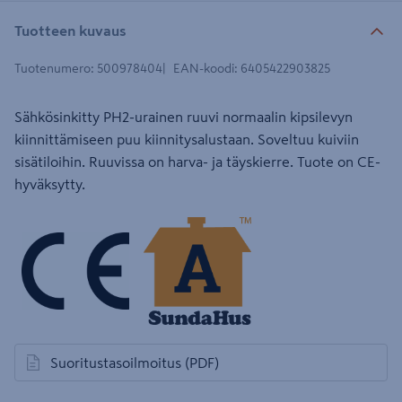
Tuotteen kuvaus
Tuotenumero
:
500978404
EAN-koodi
:
6405422903825
Sähkösinkitty PH2-urainen ruuvi normaalin kipsilevyn
kiinnittämiseen puu kiinnitysalustaan. Soveltuu kuiviin
sisätiloihin. Ruuvissa on harva- ja täyskierre. Tuote on CE-
hyväksytty.
Suoritustasoilmoitus
(PDF)
avautuu uuteen välilehteen