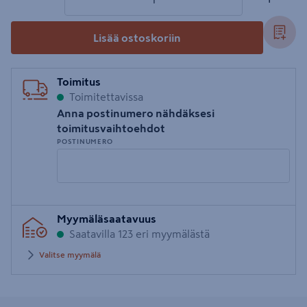
Lisää ostoskoriin
Toimitus
Toimitettavissa
Anna postinumero nähdäksesi
toimitusvaihtoehdot
POSTINUMERO
Syötä
Myymäläsaatavuus
postinumero
Saatavilla 123 eri myymälästä
Valitse myymälä