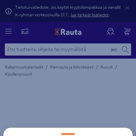
Tietoturvatiedote: Jos käytät kryptolompakkoa ja vierailit
K-ryhmän verkkosivuilla 27.7.,
lue tärkeät lisätiedot
.
/
/
/
Rakennusmateriaalit
Pienrauta ja kiinnikkeet
Ruuvit
Kipsilevyruuvit
Yksityiskohtainen kuvaus löytyy Tuotteen kuvaus -maamerki