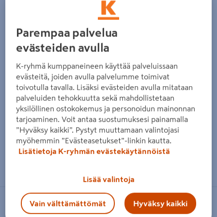
Edellinen
Seura
Parempaa palvelua
evästeiden avulla
K-ryhmä kumppaneineen käyttää palveluissaan
evästeitä, joiden avulla palvelumme toimivat
toivotulla tavalla. Lisäksi evästeiden avulla mitataan
palveluiden tehokkuutta sekä mahdollistetaan
yksilöllinen ostokokemus ja personoidun mainonnan
tarjoaminen. Voit antaa suostumuksesi painamalla
”Hyväksy kaikki”. Pystyt muuttamaan valintojasi
myöhemmin ”Evästeasetukset”-linkin kautta.
Lisätietoja K-ryhmän evästekäytännöistä
Zoomaa kuvaa sormilla kosketusnäytöllä
Lisää valintoja
Vain välttämättömät
Hyväksy kaikki
PROF