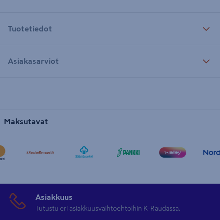
Tuotetiedot
Asiakasarviot
Maksutavat
Asiakkuus
Tutustu eri asiakkuusvaihtoehtoihin K-Raudassa.