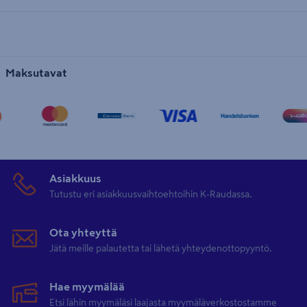
Maksutavat
Asiakkuus
Tutustu eri asiakkuusvaihtoehtoihin K-Raudassa.
Ota yhteyttä
Jätä meille palautetta tai lähetä yhteydenottopyyntö.
Hae myymälää
Etsi lähin myymäläsi laajasta myymäläverkostostamme