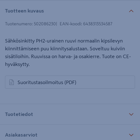
Tuotteen kuvaus
Tuotenumero
:
502086230
EAN-koodi
:
6438313534587
Sähkösinkitty PH2-urainen ruuvi normaalin kipsilevyn
kiinnittämiseen puu kiinnitysalustaan. Soveltuu kuiviin
sisätiloihin. Ruuvissa on harva- ja osakierre. Tuote on CE-
hyväksytty.
Suoritustasoilmoitus
(PDF)
avautuu uuteen välilehteen
Tuotetiedot
Asiakasarviot