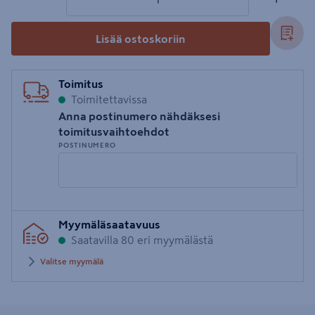
Lisää ostoskoriin
Toimitus
Toimitettavissa
Anna postinumero nähdäksesi
toimitusvaihtoehdot
POSTINUMERO
Syötä
Myymäläsaatavuus
postinumero
Saatavilla 80 eri myymälästä
Valitse myymälä