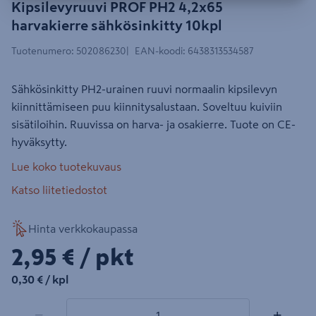
Kipsilevyruuvi PROF PH2 4,2x65
harvakierre sähkösinkitty 10kpl
Tuotenumero
:
502086230
EAN-koodi
:
6438313534587
Sähkösinkitty PH2-urainen ruuvi normaalin kipsilevyn
kiinnittämiseen puu kiinnitysalustaan. Soveltuu kuiviin
sisätiloihin. Ruuvissa on harva- ja osakierre. Tuote on CE-
hyväksytty.
Lue koko tuotekuvaus
Katso liitetiedostot
Hinta verkkokaupassa
2,95€/pkt
2,95 €
/ pkt
0,30€/kpl
0,30 €
/ kpl
1 tuotetta
Määrä
−
+