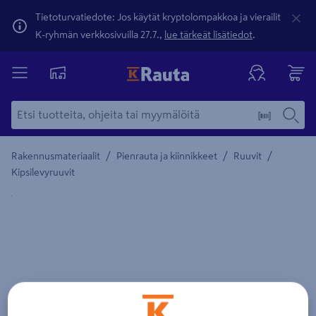
Tietoturvatiedote: Jos käytät kryptolompakkoa ja vierailit
K-ryhmän verkkosivuilla 27.7.,
lue tärkeät lisätiedot
.
/
/
/
Rakennusmateriaalit
Pienrauta ja kiinnikkeet
Ruuvit
Kipsilevyruuvit
Yksityiskohtainen kuvaus löytyy Tuotteen kuvaus -maamerki