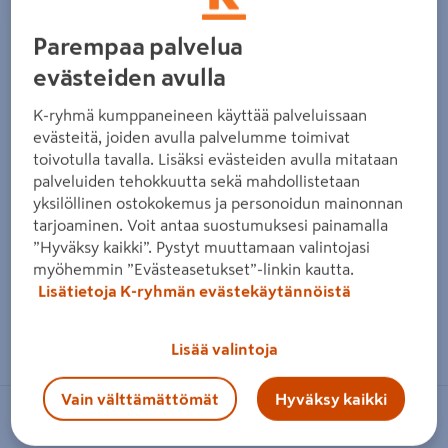
Parempaa palvelua
evästeiden avulla
K-ryhmä kumppaneineen käyttää palveluissaan
evästeitä, joiden avulla palvelumme toimivat
toivotulla tavalla. Lisäksi evästeiden avulla mitataan
palveluiden tehokkuutta sekä mahdollistetaan
yksilöllinen ostokokemus ja personoidun mainonnan
tarjoaminen. Voit antaa suostumuksesi painamalla
”Hyväksy kaikki”. Pystyt muuttamaan valintojasi
myöhemmin ”Evästeasetukset”-linkin kautta.
Lisätietoja K-ryhmän evästekäytännöistä
Zoomaa kuvaa sormilla kosketusnäytöllä
Lisää valintoja
Vain välttämättömät
Hyväksy kaikki
PROF