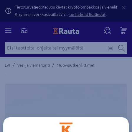
Tietoturvatiedote: Jos käytät kryptolompakkoa ja vierailit
K-ryhmän verkkosivuilla 27.7.,
lue tärkeät lisätiedot
.
/
/
LVI
Vesi ja viemäröinti
Muoviputkenliittimet
Yksityiskohtainen kuvaus löytyy Tuotteen kuvaus -maamerki
Edellinen
Seura