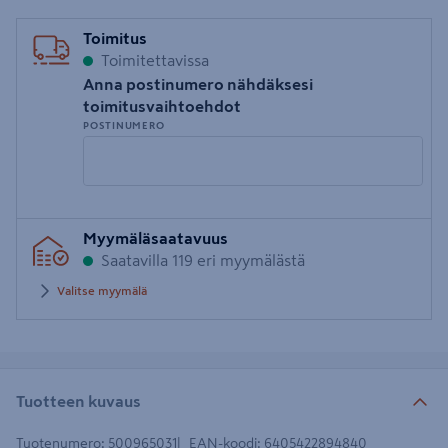
Toimitus
Toimitettavissa
Anna postinumero nähdäksesi
toimitusvaihtoehdot
POSTINUMERO
Syötä
Myymäläsaatavuus
postinumero
Saatavilla 119 eri myymälästä
Valitse myymälä
Tuotteen kuvaus
Tuotenumero
:
500965031
EAN-koodi
:
6405422894840