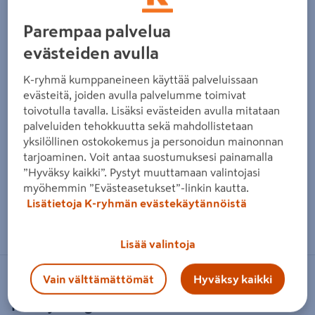
Parempaa palvelua
evästeiden avulla
K-ryhmä kumppaneineen käyttää palveluissaan
evästeitä, joiden avulla palvelumme toimivat
toivotulla tavalla. Lisäksi evästeiden avulla mitataan
palveluiden tehokkuutta sekä mahdollistetaan
yksilöllinen ostokokemus ja personoidun mainonnan
tarjoaminen. Voit antaa suostumuksesi painamalla
”Hyväksy kaikki”. Pystyt muuttamaan valintojasi
myöhemmin ”Evästeasetukset”-linkin kautta.
Lisätietoja K-ryhmän evästekäytännöistä
Zoomaa kuvaa sormilla kosketusnäytöllä
Lisää valintoja
Vain välttämättömät
Hyväksy kaikki
PROF
Kiristysrengas PROF 32