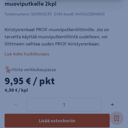
muoviputkelle 2kpl
Tuotenumero
:
500965031
EAN-koodi
:
6405422894840
Kiristysrenkaat PROF-muoviputkenliittimille. Jos on
tarvetta käyttää muoviputkenliitintä uudelleen, voi
liittimeen vaihtaa uuden PROF-kiristysrenkaan.
Lue koko tuotekuvaus
Hinta verkkokaupassa
9,95€/pkt
9,95 €
/ pkt
4,98€/kpl
4,98 €
/ kpl
1 tuotetta
Määrä
−
+
Lisää ostoskoriin