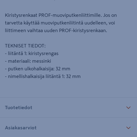
Kiristysrenkaat PROF-muoviputkenliittimille. Jos on
tarvetta käyttää muoviputkenliitintä uudelleen, voi
liittimeen vaihtaa uuden PROF-kiristysrenkaan.
TEKNISET TIEDOT:
- liitäntä 1: kiristysrengas
- materiaali: messinki
- putken ulkohalkaisija: 32 mm
- nimellishalkaisija liitäntä 1: 32 mm
Tuotetiedot
Asiakasarviot