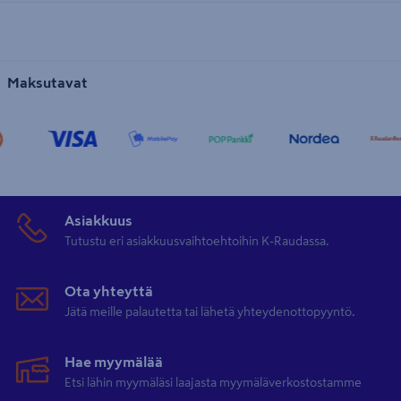
Maksutavat
Asiakkuus
Tutustu eri asiakkuusvaihtoehtoihin K-Raudassa.
Ota yhteyttä
Jätä meille palautetta tai lähetä yhteydenottopyyntö.
Hae myymälää
Etsi lähin myymäläsi laajasta myymäläverkostostamme