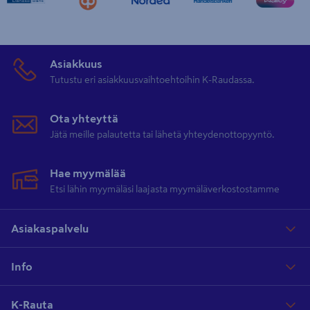
Asiakkuus
Tutustu eri asiakkuusvaihtoehtoihin K-Raudassa.
Ota yhteyttä
Jätä meille palautetta tai lähetä yhteydenottopyyntö.
Hae myymälää
Etsi lähin myymäläsi laajasta myymäläverkostostamme
Asiakaspalvelu
Info
K-Rauta