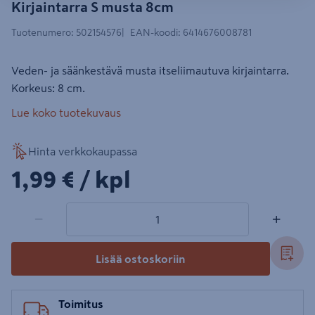
Kirjaintarra S musta 8cm
Tuotenumero
:
502154576
EAN-koodi
:
6414676008781
Veden- ja säänkestävä musta itseliimautuva kirjaintarra.
Korkeus: 8 cm.
Lue koko tuotekuvaus
Hinta verkkokaupassa
1,99€/kpl
1,99 €
/ kpl
1 tuotetta
Määrä
−
+
Lisää ostoskoriin
Toimitus