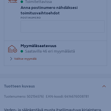
Toimitettavissa
Anna postinumero nähdäksesi
toimitusvaihtoehdot
POSTINUMERO
Syötä
Myymäläsaatavuus
postinumero
Saatavilla 46 eri myymälästä
Valitse myymälä
Tuotteen kuvaus
Tuotenumero
:
502154576
EAN-koodi
:
6414676008781
Veden- ja säänkestävä musta itseliimautuva kirjaintarra.