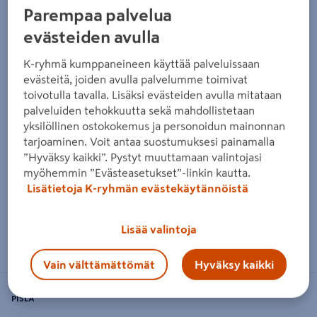
Parempaa palvelua
evästeiden avulla
K-ryhmä kumppaneineen käyttää palveluissaan
evästeitä, joiden avulla palvelumme toimivat
toivotulla tavalla. Lisäksi evästeiden avulla mitataan
palveluiden tehokkuutta sekä mahdollistetaan
yksilöllinen ostokokemus ja personoidun mainonnan
tarjoaminen. Voit antaa suostumuksesi painamalla
”Hyväksy kaikki”. Pystyt muuttamaan valintojasi
myöhemmin ”Evästeasetukset”-linkin kautta.
Lisätietoja K-ryhmän evästekäytännöistä
Lisää valintoja
Zoomaa kuvaa sormilla kosketusnäytöllä
Vain välttämättömät
Hyväksy kaikki
PISLA