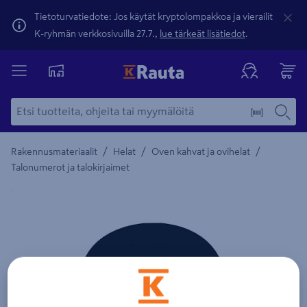
Tietoturvatiedote: Jos käytät kryptolompakkoa ja vierailit
K-ryhmän verkkosivuilla 27.7.,
lue tärkeät lisätiedot
.
/
/
/
Rakennusmateriaalit
Helat
Oven kahvat ja ovihelat
Talonumerot ja talokirjaimet
Yksityiskohtainen kuvaus löytyy Tuotteen kuvaus -maamerki