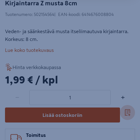
Kirjaintarra Z musta 8cm
Tuotenumero
:
502154564
EAN-koodi
:
6414676008804
Veden- ja säänkestävä musta itseliimautuva kirjaintarra.
Korkeus: 8 cm.
Lue koko tuotekuvaus
Hinta verkkokaupassa
1,99€/kpl
1,99 €
/ kpl
1 tuotetta
Määrä
−
+
Lisää ostoskoriin
Toimitus