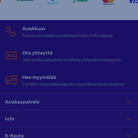
Asiakkuus
Tutustu eri asiakkuusvaihtoehtoihin K-Raudassa.
Ota yhteyttä
Jätä meille palautetta tai lähetä yhteydenottopyyntö.
Hae myymälää
Etsi lähin myymäläsi laajasta myymäläverkostostamme
Asiakaspalvelu
Info
K-Rauta