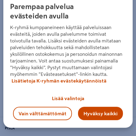
Parempaa palvelua
evästeiden avulla
K-ryhmä kumppaneineen käyttää palveluissaan
evästeitä, joiden avulla palvelumme toimivat
toivotulla tavalla. Lisäksi evästeiden avulla mitataan
palveluiden tehokkuutta sekä mahdollistetaan
yksilöllinen ostokokemus ja personoidun mainonnan
tarjoaminen. Voit antaa suostumuksesi painamalla
”Hyväksy kaikki”. Pystyt muuttamaan valintojasi
myöhemmin ”Evästeasetukset”-linkin kautta.
Lisätietoja K-ryhmän evästekäytännöistä
Lisää valintoja
Zoomaa kuvaa sormilla kosketusnäytöllä
Vain välttämättömät
Hyväksy kaikki
PISLA