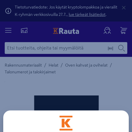
Tietoturvatiedote: Jos käytät kryptolompakkoa ja vierailit
K-ryhmän verkkosivuilla 27.7.,
lue tärkeät lisätiedot
.
/
/
/
Rakennusmateriaalit
Helat
Oven kahvat ja ovihelat
Talonumerot ja talokirjaimet
Yksityiskohtainen kuvaus löytyy Tuotteen kuvaus -maamerki