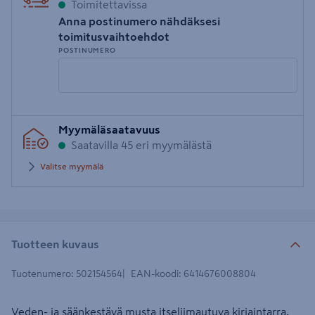
Toimitettavissa
Anna postinumero nähdäksesi
toimitusvaihtoehdot
POSTINUMERO
Syötä
Myymäläsaatavuus
postinumero
Saatavilla 45 eri myymälästä
Valitse myymälä
Tuotteen kuvaus
Tuotenumero
:
502154564
EAN-koodi
:
6414676008804
Veden- ja säänkestävä musta itseliimautuva kirjaintarra.