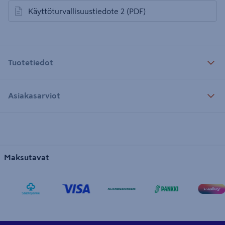
Käyttöturvallisuustiedote 2
(PDF)
avautuu uuteen välilehteen
Tuotetiedot
Asiakasarviot
Maksutavat