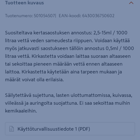
Tuotteen kuvaus
Tuotenumero
:
501054507
EAN-koodi
:
6430036750602
Suositeltava kertasaostuksen annostus: 2,5-15ml / 1000
litraa vettä veden sameudesta riippuen. Voidaan käyttää
myös jatkuvasti saostukseen tällöin annostus 0,5ml / 1000
litraa vettä. Kirkastetta voidaan laittaa suoraan altaaseen
tai sekoittaa pieneen määrään vettä ennen altaaseen
laittoa. Kirkastetta käytetään aina tarpeen mukaan ja
määrät voivat olla erilaisia.
Säilytettävä sujettuna, lasten ulottumattomissa, kuivassa,
viileässä ja auringolta suojattuna. Ei saa sekoittaa muihin
kemikaaleihin.
Käyttöturvallisuustiedote 1
(PDF)
avautuu uuteen välilehteen