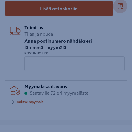
Lisää ostoskoriin
Toimitus
Tilaa ja nouda
Anna postinumero nähdäksesi
lähimmät myymälät
POSTINUMERO
Syötä
Myymäläsaatavuus
postinumero
Saatavilla 72 eri myymälästä
Valitse myymälä