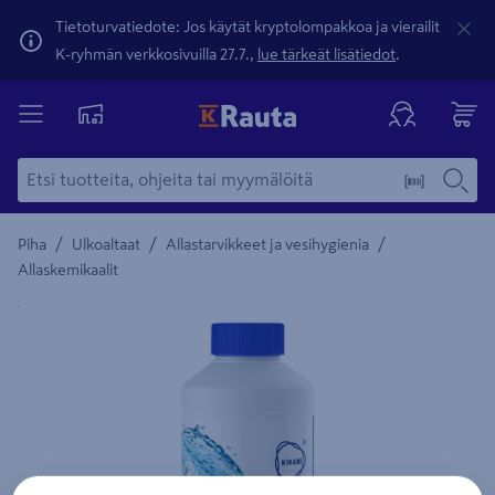
Tietoturvatiedote: Jos käytät kryptolompakkoa ja vierailit
K-ryhmän verkkosivuilla 27.7.,
lue tärkeät lisätiedot
.
/
/
/
Piha
Ulkoaltaat
Allastarvikkeet ja vesihygienia
Allaskemikaalit
Yksityiskohtainen kuvaus löytyy Tuotteen kuvaus -maamerki