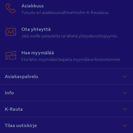
Asiakkuus
Tutustu eri asiakkuusvaihtoehtoihin K-Raudassa.
Ota yhteyttä
Jätä meille palautetta tai lähetä yhteydenottopyyntö.
Hae myymälää
Etsi lähin myymäläsi laajasta myymäläverkostostamme
Asiakaspalvelu
Info
K-Rauta
Tilaa uutiskirje