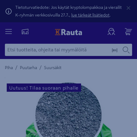
Tietoturvatiedote: Jos käytät kryptolompakkoa ja vierailit
K-ryhmän verkkosivuilla 27.7.,
lue tärkeät lisätiedot
.
/
/
Piha
Puutarha
Suursäkit
Yksityiskohtainen kuvaus löytyy Tuotteen kuvaus -maamerki
Uutuus! Tilaa suoraan pihalle