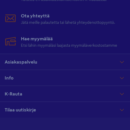
Ota yhteyttä
Jätä meille palautetta tai lähetä yhteydenottopyyntö.
Hae myymälää
Etsi lähin myymäläsi laajasta myymäläverkostostamme
Asiakaspalvelu
Info
K-Rauta
Tilaa uutiskirje