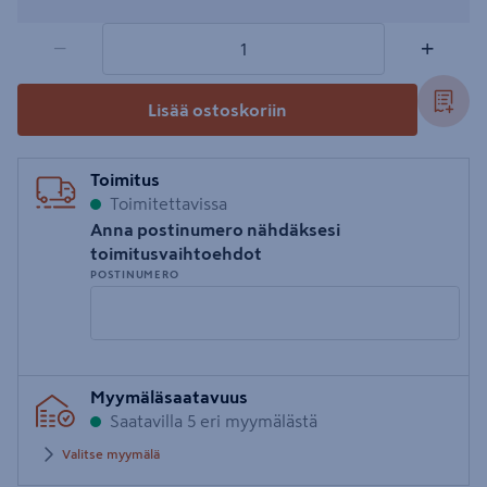
1 tuotetta
Määrä
−
+
Lisää ostoskoriin
Toimitus
Toimitettavissa
Anna postinumero nähdäksesi
toimitusvaihtoehdot
POSTINUMERO
Syötä
Myymäläsaatavuus
postinumero
Saatavilla 5 eri myymälästä
Valitse myymälä