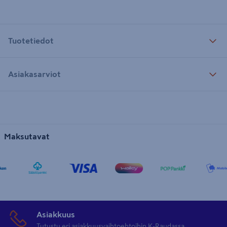
Tuotetiedot
Asiakasarviot
Maksutavat
Asiakkuus
Tutustu eri asiakkuusvaihtoehtoihin K-Raudassa.