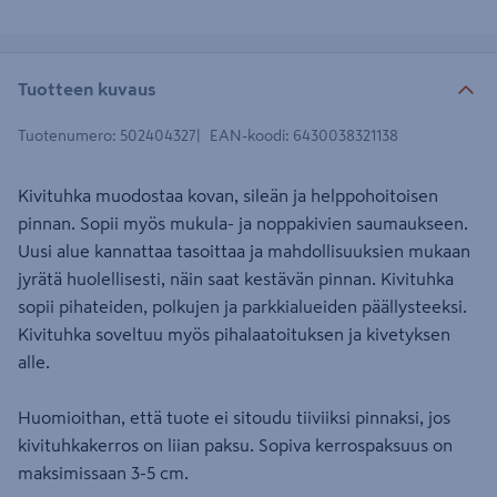
Tuotteen kuvaus
Tuotenumero
:
502404327
EAN-koodi
:
6430038321138
Kivituhka muodostaa kovan, sileän ja helppohoitoisen
pinnan. Sopii myös mukula- ja noppakivien saumaukseen.
Uusi alue kannattaa tasoittaa ja mahdollisuuksien mukaan
jyrätä huolellisesti, näin saat kestävän pinnan. Kivituhka
sopii pihateiden, polkujen ja parkkialueiden päällysteeksi.
Kivituhka soveltuu myös pihalaatoituksen ja kivetyksen
alle.
Huomioithan, että tuote ei sitoudu tiiviiksi pinnaksi, jos
kivituhkakerros on liian paksu. Sopiva kerrospaksuus on
maksimissaan 3-5 cm.