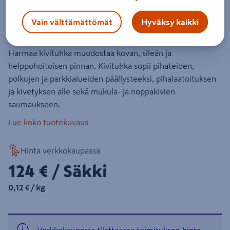
1000 kg
Vain välttämättömät
Hyväksy kaikki
Tuotenumero
:
502404327
EAN-koodi
:
6430038321138
Harmaa kivituhka muodostaa kovan, sileän ja
helppohoitoisen pinnan. Kivituhka sopii pihateiden,
polkujen ja parkkialueiden päällysteeksi, pihalaatoituksen
ja kivetyksen alle sekä mukula- ja noppakivien
saumaukseen.
Lue koko tuotekuvaus
Hinta verkkokaupassa
124€/Säkki
124 €
/ Säkki
0,12€/kg
0,12 €
/ kg