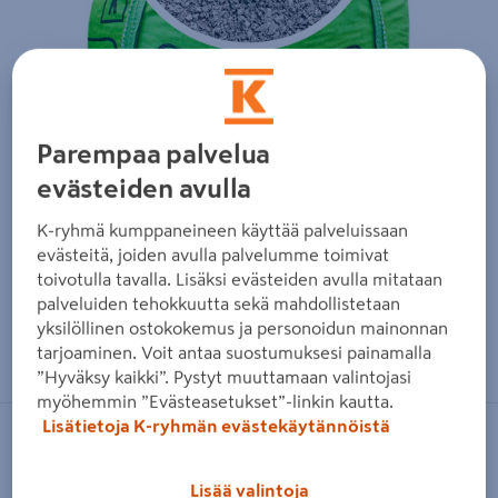
Parempaa palvelua
evästeiden avulla
K-ryhmä kumppaneineen käyttää palveluissaan
evästeitä, joiden avulla palvelumme toimivat
toivotulla tavalla. Lisäksi evästeiden avulla mitataan
palveluiden tehokkuutta sekä mahdollistetaan
yksilöllinen ostokokemus ja personoidun mainonnan
Zoomaa kuvaa sormilla kosketusnäytöllä
tarjoaminen. Voit antaa suostumuksesi painamalla
”Hyväksy kaikki”. Pystyt muuttamaan valintojasi
myöhemmin ”Evästeasetukset”-linkin kautta.
Lisätietoja K-ryhmän evästekäytännöistä
SIISTI PIHA
Kivituhka Siisti Piha 0-6 mm harmaa
Lisää valintoja