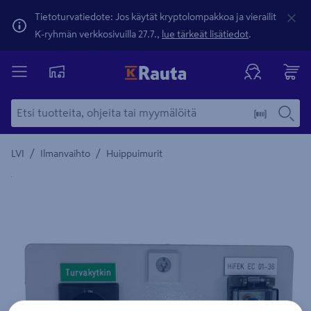
Tietoturvatiedote: Jos käytät kryptolompakkoa ja vierailit
K-ryhmän verkkosivuilla 27.7.,
lue tärkeät lisätiedot
.
/
/
LVI
Ilmanvaihto
Huippuimurit
Yksityiskohtainen kuvaus löytyy Tuotteen kuvaus -maamerki