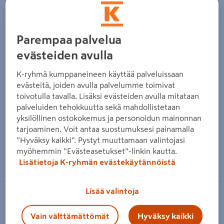
Parempaa palvelua
evästeiden avulla
K-ryhmä kumppaneineen käyttää palveluissaan
evästeitä, joiden avulla palvelumme toimivat
toivotulla tavalla. Lisäksi evästeiden avulla mitataan
palveluiden tehokkuutta sekä mahdollistetaan
yksilöllinen ostokokemus ja personoidun mainonnan
tarjoaminen. Voit antaa suostumuksesi painamalla
”Hyväksy kaikki”. Pystyt muuttamaan valintojasi
myöhemmin ”Evästeasetukset”-linkin kautta.
Zoomaa kuvaa sormilla kosketusnäytöllä
Lisätietoja K-ryhmän evästekäytännöistä
Lisää valintoja
KOJA
Vain välttämättömät
Hyväksy kaikki
Kontaktorikotelo Koja HIFEK EC 01-