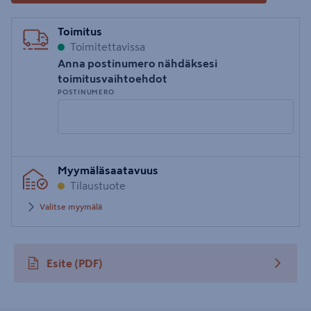
Toimitus
Toimitettavissa
Anna postinumero nähdäksesi
toimitusvaihtoehdot
POSTINUMERO
Syötä
Myymäläsaatavuus
postinumero
Tilaustuote
Valitse myymälä
Esite
(PDF)
avautuu uuteen välilehteen