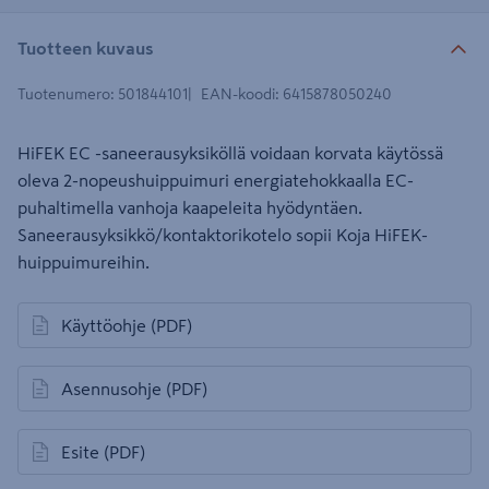
Tuotteen kuvaus
Tuotenumero
:
501844101
EAN-koodi
:
6415878050240
HiFEK EC -saneerausyksiköllä voidaan korvata käytössä
oleva 2-nopeushuippuimuri energiatehokkaalla EC-
puhaltimella vanhoja kaapeleita hyödyntäen.
Saneerausyksikkö/kontaktorikotelo sopii Koja HiFEK-
huippuimureihin.
Käyttöohje
(PDF)
avautuu uuteen välilehteen
Asennusohje
(PDF)
avautuu uuteen välilehteen
Esite
(PDF)
avautuu uuteen välilehteen