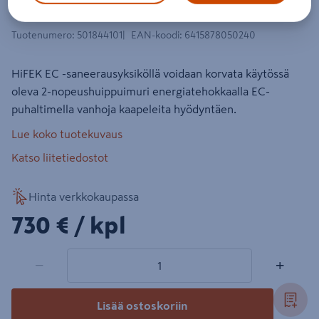
36 2-nopeus
Tuotenumero
:
501844101
EAN-koodi
:
6415878050240
HiFEK EC -saneerausyksiköllä voidaan korvata käytössä
oleva 2-nopeushuippuimuri energiatehokkaalla EC-
puhaltimella vanhoja kaapeleita hyödyntäen.
Lue koko tuotekuvaus
Katso liitetiedostot
Hinta verkkokaupassa
730€/kpl
730 €
/ kpl
1 tuotetta
Määrä
−
+
Lisää ostoskoriin