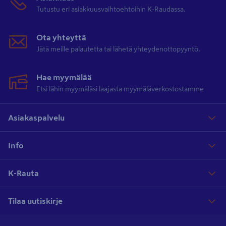
Tutustu eri asiakkuusvaihtoehtoihin K-Raudassa.
Ota yhteyttä
Jätä meille palautetta tai lähetä yhteydenottopyyntö.
Hae myymälää
Etsi lähin myymäläsi laajasta myymäläverkostostamme
Asiakaspalvelu
Info
K-Rauta
Tilaa uutiskirje