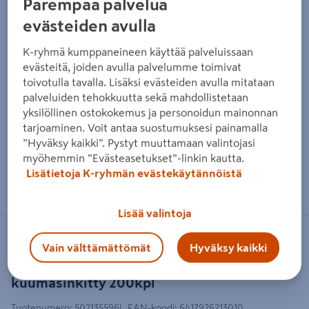
Parempaa palvelua
evästeiden avulla
K-ryhmä kumppaneineen käyttää palveluissaan
evästeitä, joiden avulla palvelumme toimivat
toivotulla tavalla. Lisäksi evästeiden avulla mitataan
palveluiden tehokkuutta sekä mahdollistetaan
yksilöllinen ostokokemus ja personoidun mainonnan
tarjoaminen. Voit antaa suostumuksesi painamalla
”Hyväksy kaikki”. Pystyt muuttamaan valintojasi
myöhemmin ”Evästeasetukset”-linkin kautta.
Zoomaa kuvaa sormilla kosketusnäytöllä
Lisätietoja K-ryhmän evästekäytännöistä
Lisää valintoja
FIX MASTER
Vain välttämättömät
Hyväksy kaikki
Korialuslevy fixmaster din9021 m12
kuumasinkitty 200kpl
Tuotenumero
:
502135596
EAN-koodi
:
6417926213010