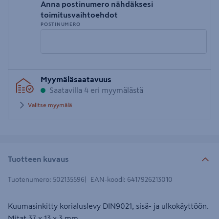
Anna postinumero nähdäksesi
toimitusvaihtoehdot
POSTINUMERO
Syötä
Myymäläsaatavuus
postinumero
Saatavilla 4 eri myymälästä
Valitse myymälä
Tuotteen kuvaus
Tuotenumero
:
502135596
EAN-koodi
:
6417926213010
Kuumasinkitty korialuslevy DIN9021, sisä- ja ulkokäyttöön.
Mitat 37 x 13 x 3 mm.