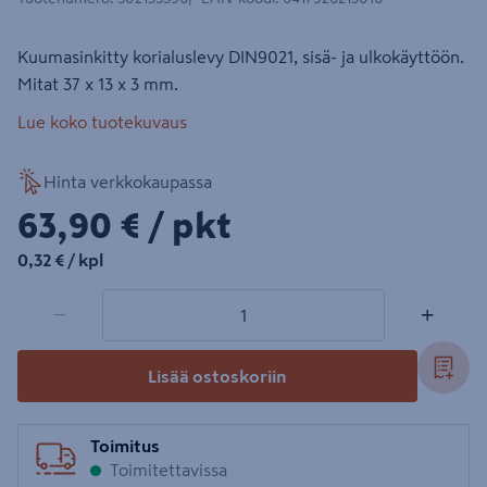
Kuumasinkitty korialuslevy DIN9021, sisä- ja ulkokäyttöön.
Mitat 37 x 13 x 3 mm.
Lue koko tuotekuvaus
Hinta verkkokaupassa
63,90€/pkt
63,90 €
/ pkt
0,32€/kpl
0,32 €
/ kpl
1 tuotetta
Määrä
−
+
Lisää ostoskoriin
Toimitus
Toimitettavissa