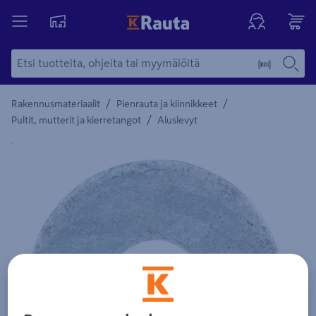
/
/
Rakennusmateriaalit
Pienrauta ja kiinnikkeet
/
Pultit, mutterit ja kierretangot
Aluslevyt
Yksityiskohtainen kuvaus löytyy Tuotteen kuvaus -maamerki