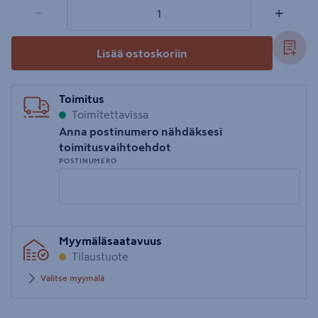
1 tuotetta
Määrä
−
+
Lisää ostoskoriin
Toimitus
Toimitettavissa
Anna postinumero nähdäksesi
toimitusvaihtoehdot
POSTINUMERO
Syötä
Myymäläsaatavuus
postinumero
Tilaustuote
Valitse myymälä