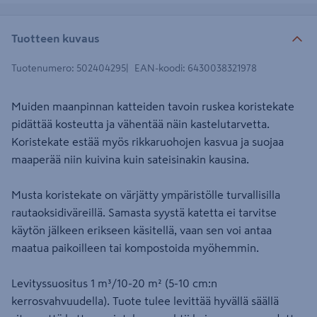
Tuotteen kuvaus
Tuotenumero
:
502404295
EAN-koodi
:
6430038321978
Muiden maanpinnan katteiden tavoin ruskea koristekate
pidättää kosteutta ja vähentää näin kastelutarvetta.
Koristekate estää myös rikkaruohojen kasvua ja suojaa
maaperää niin kuivina kuin sateisinakin kausina.
Musta koristekate on värjätty ympäristölle turvallisilla
rautaoksidiväreillä. Samasta syystä katetta ei tarvitse
käytön jälkeen erikseen käsitellä, vaan sen voi antaa
maatua paikoilleen tai kompostoida myöhemmin.
Levityssuositus 1 m³/10-20 m² (5-10 cm:n
kerrosvahvuudella). Tuote tulee levittää hyvällä säällä