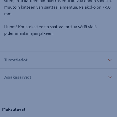
siten, että katteen pintakerros ehtii kuivua ennen sadetta.
Muutoin katteen väri saattaa laimentua. Palakoko on 7-50
mm.
Huom! Koristekatteesta saattaa tarttua väriä vielä
pidemmänkin ajan jälkeen.
Tuotetiedot
Asiakasarviot
Maksutavat