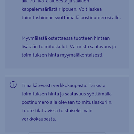
alk. 70-149 € alueesta ja säkkien
kappalemäärästä riippuen. Voit laskea
toimitushinnan syöttämällä postinumerosi alle.
Myymälästä ostettaessa tuotteen hintaan
lisätään toimituskulut. Varmista saatavuus ja
toimituksen hinta myymäläkohtaisesti.
Tilaa kätevästi verkkokaupasta! Tarkista
toimituksen hinta ja saatavuus syöttämällä
postinumero alla olevaan toimituslaskuriin.
Tuote tilattavissa toistaiseksi vain
verkkokaupasta.