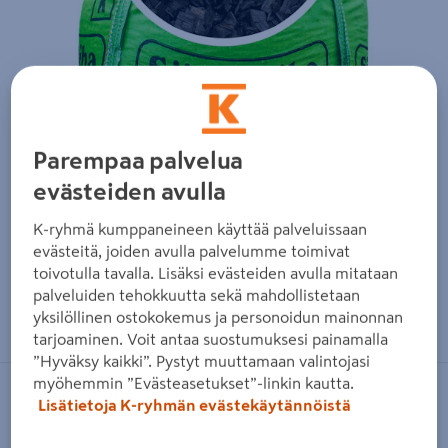
Parempaa palvelua
evästeiden avulla
K-ryhmä kumppaneineen käyttää palveluissaan
evästeitä, joiden avulla palvelumme toimivat
toivotulla tavalla. Lisäksi evästeiden avulla mitataan
palveluiden tehokkuutta sekä mahdollistetaan
Zoomaa kuvaa sormilla kosketusnäytöllä
yksilöllinen ostokokemus ja personoidun mainonnan
tarjoaminen. Voit antaa suostumuksesi painamalla
”Hyväksy kaikki”. Pystyt muuttamaan valintojasi
myöhemmin ”Evästeasetukset”-linkin kautta.
SIISTI PIHA
Lisätietoja K-ryhmän evästekäytännöistä
Koristekate Siisti Piha musta 330l