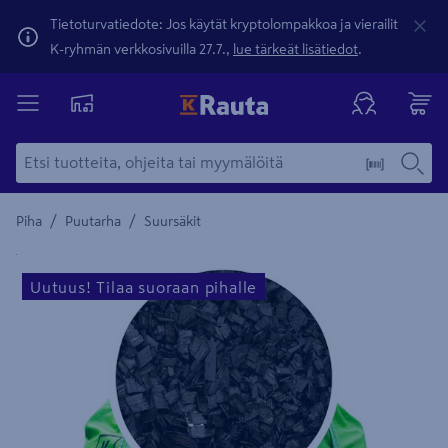
Tietoturvatiedote: Jos käytät kryptolompakkoa ja vierailit
K-ryhmän verkkosivuilla 27.7.,
lue tärkeät lisätiedot
.
/
/
Piha
Puutarha
Suursäkit
Yksityiskohtainen kuvaus löytyy Tuotteen kuvaus -maamerki
Uutuus! Tilaa suoraan pihalle