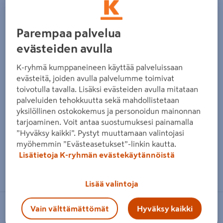
Edellinen
Seura
Parempaa palvelua
evästeiden avulla
K-ryhmä kumppaneineen käyttää palveluissaan
evästeitä, joiden avulla palvelumme toimivat
toivotulla tavalla. Lisäksi evästeiden avulla mitataan
palveluiden tehokkuutta sekä mahdollistetaan
yksilöllinen ostokokemus ja personoidun mainonnan
tarjoaminen. Voit antaa suostumuksesi painamalla
”Hyväksy kaikki”. Pystyt muuttamaan valintojasi
myöhemmin ”Evästeasetukset”-linkin kautta.
Lisätietoja K-ryhmän evästekäytännöistä
Zoomaa kuvaa sormilla kosketusnäytöllä
Lisää valintoja
Vain välttämättömät
Hyväksy kaikki
BIG GREEN EGG