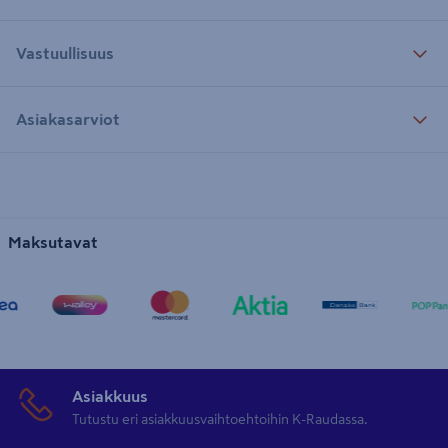
Vastuullisuus
Asiakasarviot
Maksutavat
Asiakkuus
Tutustu eri asiakkuusvaihtoehtoihin K-Raudassa.