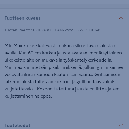
Tuotteen kuvaus
Tuotenumero
:
502068782
EAN-koodi
:
665719120649
MiniMax kulkee kätevästi mukana siirrettävän jalustan
avulla. Kun 60 cm korkea jalusta avataan, monikäyttöinen
ulkokeittolaite on mukavalla työskentelykorkeudella.
Minimax kiinnitetään pikakiinnikkeillä, jolloin grillin kannen
voi avata ilman kumoon kaatumisen vaaraa. Grillaamisen
jälkeen jalusta taitetaan kokoon, ja grilli on taas valmis
kuljetettavaksi. Kokoon taitettuna jalusta on litteä ja sen
kuljettaminen helppoa.
Tuotetiedot