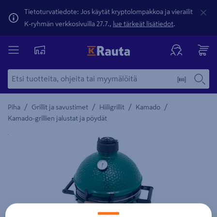
Tietoturvatiedote: Jos käytät kryptolompakkoa ja vierailit
K-ryhmän verkkosivuilla 27.7.,
lue tärkeät lisätiedot
.
/
/
/
/
Piha
Grillit ja savustimet
Hiiligrillit
Kamado
Kamado-grillien jalustat ja pöydät
Yksityiskohtainen kuvaus löytyy Tuotteen kuvaus -maamerki