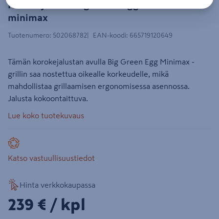
Korokejalusta Big Green Egg
minimax
Tuotenumero
:
502068782
EAN-koodi
:
665719120649
Tämän korokejalustan avulla Big Green Egg Minimax -
grillin saa nostettua oikealle korkeudelle, mikä
mahdollistaa grillaamisen ergonomisessa asennossa.
Jalusta kokoontaittuva.
Lue koko tuotekuvaus
Katso vastuullisuustiedot
Hinta verkkokaupassa
239€/kpl
239 €
/ kpl