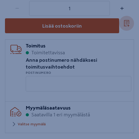
1 tuotetta
Määrä
−
+
Lisää ostoskoriin
Toimitus
Toimitettavissa
Anna postinumero nähdäksesi
toimitusvaihtoehdot
POSTINUMERO
Syötä
Myymäläsaatavuus
postinumero
Saatavilla 1 eri myymälästä
Valitse myymälä