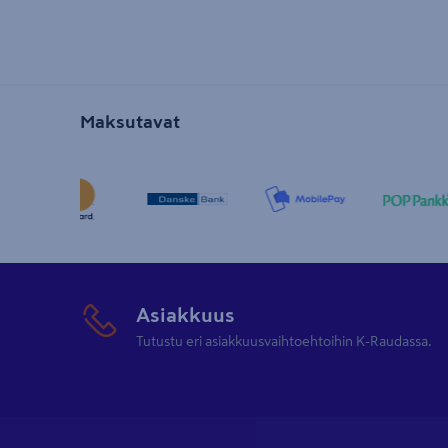
Maksutavat
Asiakkuus
Tutustu eri asiakkuusvaihtoehtoihin K-Raudassa.