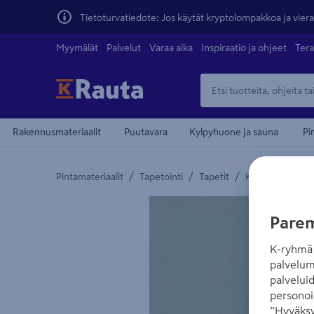
Tietoturvatiedote: Jos käytät kryptolompakkoa ja vierai
Myymälät
Palvelut
Varaa aika
Inspiraatio ja ohjeet
Tera
Rakennusmateriaalit
Puutavara
Kylpyhuone ja sauna
Pi
/
/
/
Pintamateriaalit
Tapetointi
Tapetit
Kuitutapetit
Yksityiskohtainen kuvaus löytyy Tuotteen kuvaus -
Parem
K-ryhmä 
palvelum
palvelui
personoi
”Hyväksy