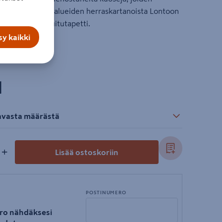
tilaisten nummialueiden herraskartanoista Lontoon
ava, laadukas kuitutapetti.
y kaikki
l
tavasta määrästä
+
Lisää ostoskoriin
POSTINUMERO
ro nähdäksesi