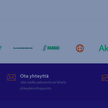
Ota yhteyttä
Jätä meille palautetta tai lähetä
yhteydenottopyyntö.