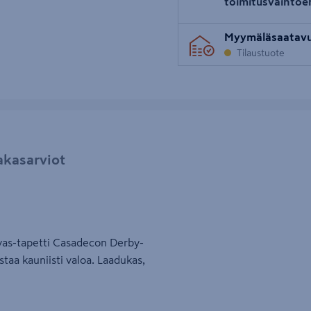
toimitusvaihtoe
Myymäläsaatav
Tilaustuote
akasarviot
evas-tapetti Casadecon Derby-
staa kauniisti valoa. Laadukas,