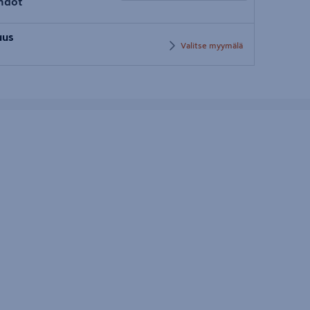
hdot
Syötä
uus
postinumero
Valitse myymälä