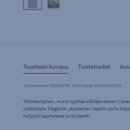
Tuotekuva 1
Tuotekuva 2
Tuotteen kuvaus
Tuotetiedot
Asi
Tuotenumero
:
502651338
EAN-koodi
:
5410952022251
Yksinkertainen, mutta tyylikäs eläväpintainen Can
mallistosta. Elegantin yksivärisen tapetin pinta heija
helposti tapetoitava kuitutapetti.