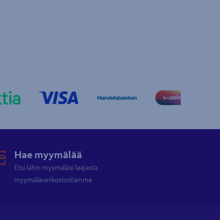
Hae myymälää
Etsi lähin myymäläsi laajasta
myymäläverkostostamme