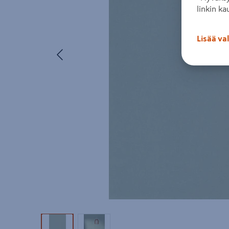
linkin ka
Lisää va
Edellinen