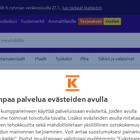
lit K-ryhmän verkkosivuilla 27.7.,
lue tärkeät lisätiedot
.
ssilaskuri
Tuotemerkit
Ammattilaisille
Tarjoukset
Outlet
ntamateriaalit
Maalit
Työkalut
Piha
Sähkö ja valaisimet
maamerkistä
CASADECO
paa palvelua evästeiden avulla
Kuitutapetti Ca
Canevas Uni Am
kumppaneineen käyttää palveluissaan evästeitä, joiden avulla
me toimivat toivotulla tavalla. Lisäksi evästeiden avulla mitata
Tuotenumero
:
502651338
EAN
den tehokkuutta sekä mahdollistetaan yksilöllinen ostokokemus 
dun mainonnan tarjoaminen. Voit antaa suostumuksesi painama
 kaikki”. Pystyt muuttamaan valintojasi myöhemmin ”Evästease
Upeassa Derby-mallistossa 