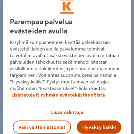
Parempaa palvelua
evästeiden avulla
K-ryhmä kumppaneineen käyttää palveluissaan
evästeitä, joiden avulla palvelumme toimivat
toivotulla tavalla. Lisäksi evästeiden avulla mitataan
palveluiden tehokkuutta sekä mahdollistetaan
yksilöllinen ostokokemus ja personoidun mainonnan
tarjoaminen. Voit antaa suostumuksesi painamalla
”Hyväksy kaikki”. Pystyt muuttamaan valintojasi
myöhemmin ”Evästeasetukset”-linkin kautta.
Zoomaa kuvaa sormilla kosketusnäytöllä
Lisätietoja K-ryhmän evästekäytännöistä
Lisää valintoja
SANDUDD
Vain välttämättömät
Hyväksy kaikki
Kuitutapetti Feel 4 Home 5434-3