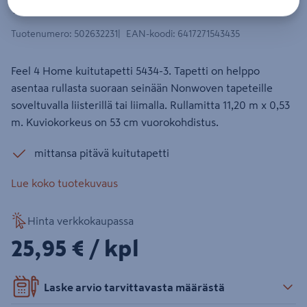
11,20x0,53m 1 rulla
Tuotenumero
:
502632231
EAN-koodi
:
6417271543435
Feel 4 Home kuitutapetti 5434-3. Tapetti on helppo
asentaa rullasta suoraan seinään Nonwoven tapeteille
soveltuvalla liisterillä tai liimalla. Rullamitta 11,20 m x 0,53
m. Kuviokorkeus on 53 cm vuorokohdistus.
mittansa pitävä kuitutapetti
Lue koko tuotekuvaus
Hinta verkkokaupassa
25,95€/kpl
25,95 €
/ kpl
Laske arvio tarvittavasta määrästä