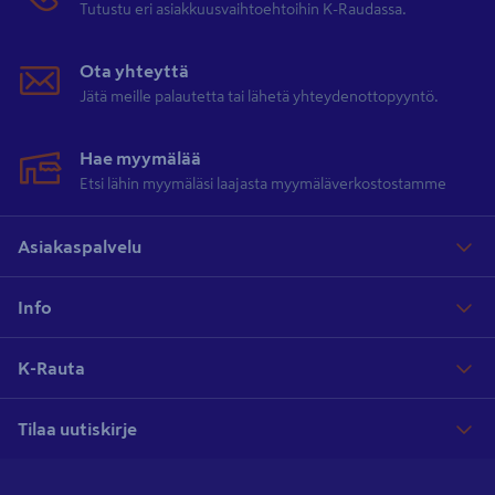
Tutustu eri asiakkuusvaihtoehtoihin K-Raudassa.
Ota yhteyttä
Jätä meille palautetta tai lähetä yhteydenottopyyntö.
Hae myymälää
Etsi lähin myymäläsi laajasta myymäläverkostostamme
Asiakaspalvelu
Info
K-Rauta
Tilaa uutiskirje