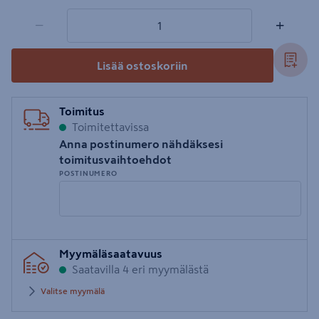
1 tuotetta
Määrä
−
+
Lisää ostoskoriin
Toimitus
Toimitettavissa
Anna postinumero nähdäksesi
toimitusvaihtoehdot
POSTINUMERO
Syötä
Myymäläsaatavuus
postinumero
Saatavilla 4 eri myymälästä
Valitse myymälä