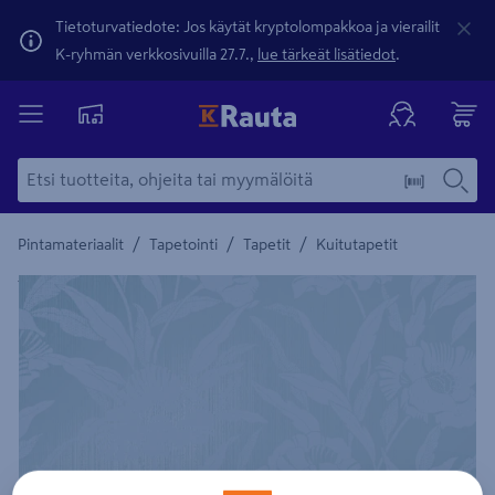
Tietoturvatiedote: Jos käytät kryptolompakkoa ja vierailit
K-ryhmän verkkosivuilla 27.7.,
lue tärkeät lisätiedot
.
/
/
/
Pintamateriaalit
Tapetointi
Tapetit
Kuitutapetit
Yksityiskohtainen kuvaus löytyy Tuotteen kuvaus -maamerki
Edellinen
Seura