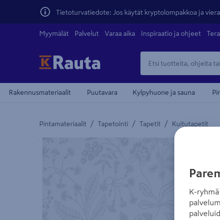
Tietoturvatiedote: Jos käytät kryptolompakkoa ja vierai
Myymälät
Palvelut
Varaa aika
Inspiraatio ja ohjeet
Tera
Rakennusmateriaalit
Puutavara
Kylpyhuone ja sauna
Pi
/
/
/
Pintamateriaalit
Tapetointi
Tapetit
Kuitutapetit
Yksityiskohtainen kuvaus löytyy Tuotteen kuvaus -
Parem
K-ryhmä 
palvelum
palvelui