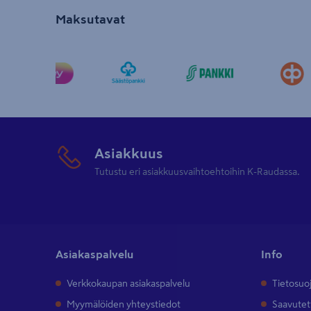
Maksutavat
Asiakkuus
Tutustu eri asiakkuusvaihtoehtoihin K-Raudassa.
Asiakaspalvelu
Info
Verkkokaupan asiakaspalvelu
Tietosuo
Myymälöiden yhteystiedot
Saavutet