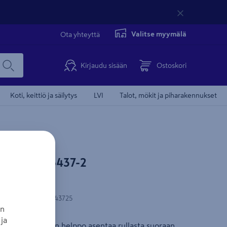
Valitse myymälä
Ota yhteyttä
Kirjaudu sisään
Ostoskori
Koti, keittiö ja säilytys
LVI
Talot, mökit ja piharakennukset
l 4 Home 5437-2
la
N-koodi
:
6417271543725
an
ja
437-2. Tapetti on helppo asentaa rullasta suoraan