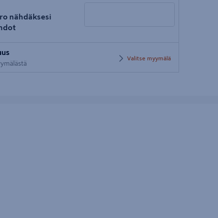
ro nähdäksesi
hdot
Syötä
uus
postinumero
Valitse myymälä
myymälästä