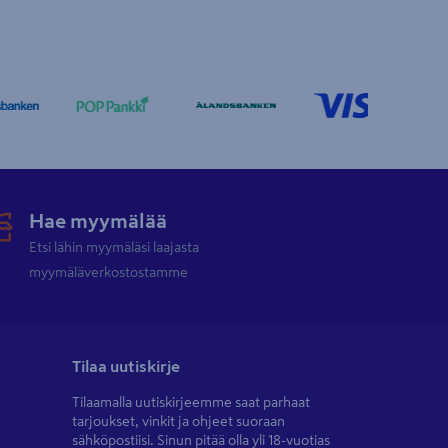
Hae myymälää
Etsi lähin myymäläsi laajasta
myymäläverkostostamme
Tilaa uutiskirje
Tilaamalla uutiskirjeemme saat parhaat
tarjoukset, vinkit ja ohjeet suoraan
sähköpostiisi. Sinun pitää olla yli 18-vuotias