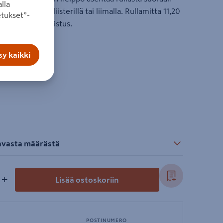
lla
soveltuvalla liisterillä tai liimalla. Rullamitta 11,20
tukset”-
3 cm, tasakohdistus.
apetti
y kaikki
tavasta määrästä
+
Lisää ostoskoriin
POSTINUMERO