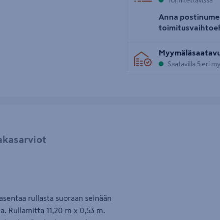
Toimitettavissa
Anna postinume
toimitusvaihtoe
Myymäläsaatav
Saatavilla 5 eri 
akasarviot
asentaa rullasta suoraan seinään
la. Rullamitta 11,20 m x 0,53 m.