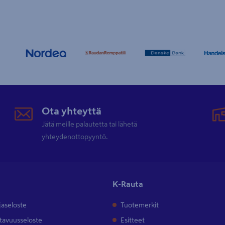
Ota yhteyttä
Jätä meille palautetta tai lähetä
yhteydenottopyyntö.
K-Rauta
jaseloste
Tuotemerkit
tavuusseloste
Esitteet