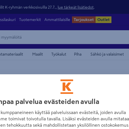
lit K-ryhmän verkkosivuilla 27.7.,
lue tärkeät lisätiedot
.
ssilaskuri
Tuotemerkit
Ammattilaisille
Tarjoukset
Outlet
ntamateriaalit
Maalit
Työkalut
Piha
Sähkö ja valaisimet
maamerkistä
SANDUDD
Kuitutapetti Fee
11,20x0,53m 1 rul
paa palvelua evästeiden avulla
kumppaneineen käyttää palveluissaan evästeitä, joiden avulla
Tuotenumero
:
502632225
EA
me toimivat toivotulla tavalla. Lisäksi evästeiden avulla mitata
den tehokkuutta sekä mahdollistetaan yksilöllinen ostokokemus 
Feel 4 Home kuitutapetti 5