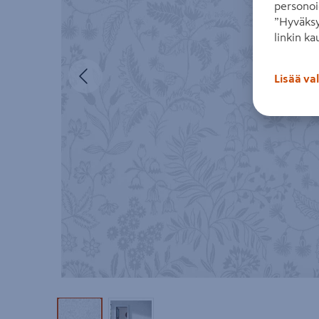
personoi
”Hyväksy
linkin ka
Edellinen
Lisää va