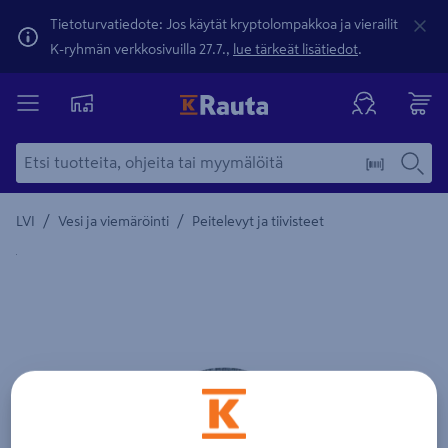
Tietoturvatiedote: Jos käytät kryptolompakkoa ja vierailit
K-ryhmän verkkosivuilla 27.7.,
lue tärkeät lisätiedot
.
/
/
LVI
Vesi ja viemäröinti
Peitelevyt ja tiivisteet
Yksityiskohtainen kuvaus löytyy Tuotteen kuvaus -maamerki