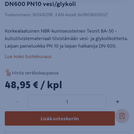
DN600 PN10 vesi/glykoli
Tuotenumero
:
502410218
EAN-koodi
:
6438056052027
Korkealaatuinen NBR-kumiseosteinen Tesnit BA-50 -
kuitutiivistemateriaali tiivistämään vesi- ja glykolikohteita.
Laipan paineluokka PN 10 ja laipan halkaisija DN 600.
Lue koko tuotekuvaus
Hinta verkkokaupassa
48,95€/kpl
48,95 €
/ kpl
1 tuotetta
Määrä
−
+
Lisää ostoskoriin