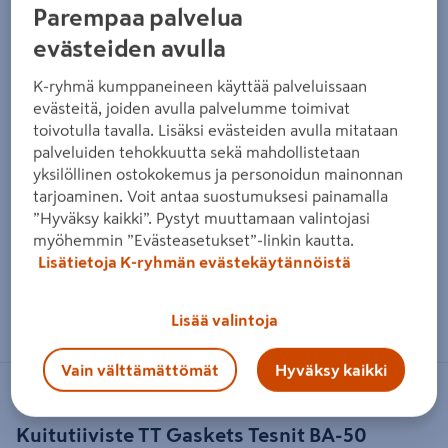
Parempaa palvelua
evästeiden avulla
K-ryhmä kumppaneineen käyttää palveluissaan
evästeitä, joiden avulla palvelumme toimivat
toivotulla tavalla. Lisäksi evästeiden avulla mitataan
palveluiden tehokkuutta sekä mahdollistetaan
yksilöllinen ostokokemus ja personoidun mainonnan
tarjoaminen. Voit antaa suostumuksesi painamalla
”Hyväksy kaikki”. Pystyt muuttamaan valintojasi
myöhemmin ”Evästeasetukset”-linkin kautta.
Lisätietoja K-ryhmän evästekäytännöistä
Zoomaa kuvaa sormilla kosketusnäytöllä
Lisää valintoja
Vain välttämättömät
Hyväksy kaikki
TT GASKETS
Kuitutiiviste TT Gaskets Tesnit BA-50