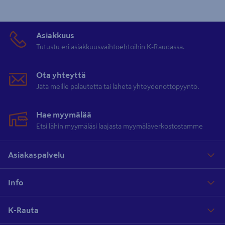
Asiakkuus
Tutustu eri asiakkuusvaihtoehtoihin K-Raudassa.
Ota yhteyttä
Jätä meille palautetta tai lähetä yhteydenottopyyntö.
Hae myymälää
Etsi lähin myymäläsi laajasta myymäläverkostostamme
Asiakaspalvelu
Info
K-Rauta