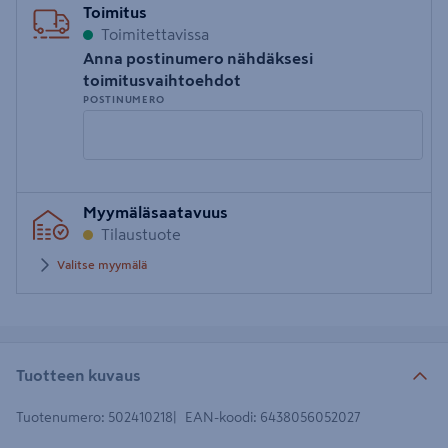
Toimitus
Toimitettavissa
Anna postinumero nähdäksesi
toimitusvaihtoehdot
POSTINUMERO
Syötä
Myymäläsaatavuus
postinumero
Tilaustuote
Valitse myymälä
Tuotteen kuvaus
Tuotenumero
:
502410218
EAN-koodi
:
6438056052027