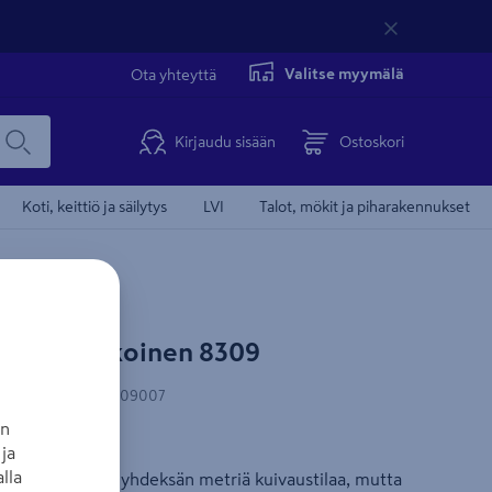
Valitse myymälä
Ota yhteyttä
Kirjaudu sisään
Ostoskori
Koti, keittiö ja säilytys
LVI
Talot, mökit ja piharakennukset
NI Ted valkoinen 8309
N-koodi
:
7315548309007
an
ja
lua
lla
stelineessä on yhdeksän metriä kuivaustilaa, mutta