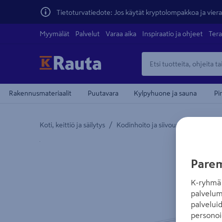
Tietoturvatiedote: Jos käytät kryptolompakkoa ja vierai
Myymälät
Palvelut
Varaa aika
Inspiraatio ja ohjeet
Tera
Rakennusmateriaalit
Puutavara
Kylpyhuone ja sauna
Pi
/
/
Koti, keittiö ja säilytys
Kodinhoito ja siivous
Vaatehuol
Yksityiskohtainen kuvaus löytyy Tuotteen kuvaus -
Parem
K-ryhmä 
palvelum
palvelui
personoi