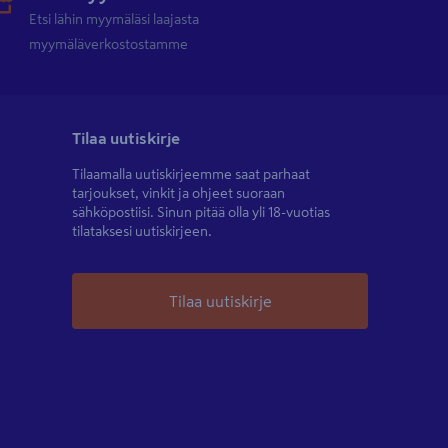
Etsi lähin myymäläsi laajasta
myymäläverkostostamme
Tilaa uutiskirje
Tilaamalla uutiskirjeemme saat parhaat
tarjoukset, vinkit ja ohjeet suoraan
sähköpostiisi. Sinun pitää olla yli 18-vuotias
tilataksesi uutiskirjeen.
Tilaa uutiskirje