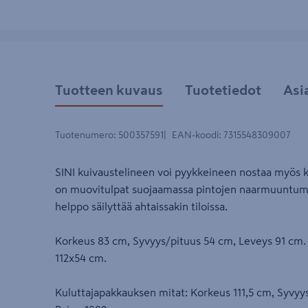
Tuotteen kuvaus
Tuotetiedot
Asi
Tuotenumero
:
500357591
EAN-koodi
:
7315548309007
SINI kuivaustelineen voi pyykkeineen nostaa myös k
on muovitulpat suojaamassa pintojen naarmuuntumis
helppo säilyttää ahtaissakin tiloissa.
Korkeus 83 cm, Syvyys/pituus 54 cm, Leveys 91 cm. 
112x54 cm.
Kuluttajapakkauksen mitat: Korkeus 111,5 cm, Syvyy