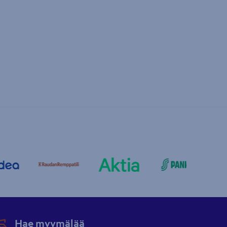
Hae myymälää