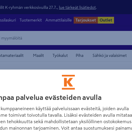
lit K-ryhmän verkkosivuilla 27.7.,
lue tärkeät lisätiedot
.
ssilaskuri
Tuotemerkit
Ammattilaisille
Tarjoukset
Outlet
ntamateriaalit
Maalit
Työkalut
Piha
Sähkö ja valaisimet
/
to
Kuivaustelineet ja pyykkinarut
maamerkistä
SINI
Kuivausteline SI
paa palvelua evästeiden avulla
Tuotenumero
:
500357591
EA
kumppaneineen käyttää palveluissaan evästeitä, joiden avulla
me toimivat toivotulla tavalla. Lisäksi evästeiden avulla mitata
den tehokkuutta sekä mahdollistetaan yksilöllinen ostokokemus 
4.5
13 arvoste
dun mainonnan tarjoaminen. Voit antaa suostumuksesi painama
Näppärässä SINI Ted-kuivau