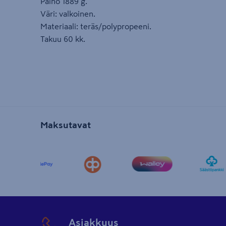
Paino 1889 g.
Väri: valkoinen.
Materiaali: teräs/polypropeeni.
Takuu 60 kk.
Maksutavat
Asiakkuus