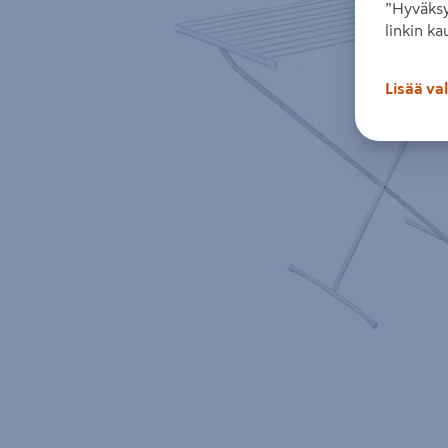
”Hyväksy
linkin ka
Lisää va