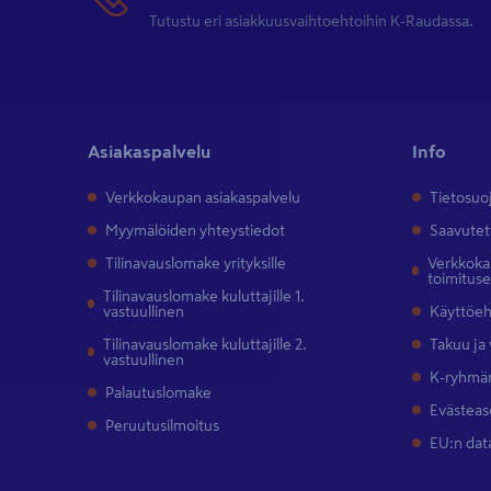
Tutustu eri asiakkuusvaihtoehtoihin K-Raudassa.
Asiakaspalvelu
Info
Verkkokaupan asiakaspalvelu
Tietosuo
Myymälöiden yhteystiedot
Saavutet
Tilinavauslomake yrityksille
Verkkokau
toimitus
Tilinavauslomake kuluttajille 1.
vastuullinen
Käyttöe
Tilinavauslomake kuluttajille 2.
Takuu ja
vastuullinen
K-ryhmän
Palautuslomake
Evästeas
Peruutusilmoitus
EU:n dat