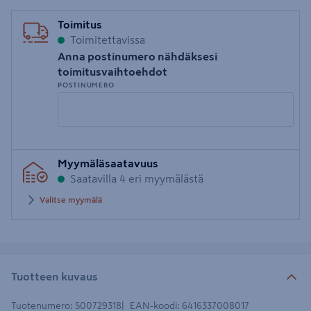
Toimitus
Toimitettavissa
Anna postinumero nähdäksesi
toimitusvaihtoehdot
POSTINUMERO
Syötä
Myymäläsaatavuus
postinumero
Saatavilla 4 eri myymälästä
Valitse myymälä
Tuotteen kuvaus
Tuotenumero
:
500729318
EAN-koodi
:
6416337008017