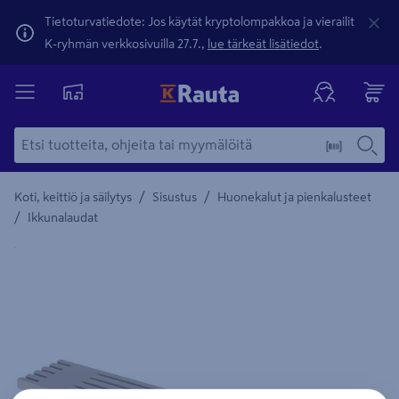
Tietoturvatiedote: Jos käytät kryptolompakkoa ja vierailit
K-ryhmän verkkosivuilla 27.7.,
lue tärkeät lisätiedot
.
/
/
Koti, keittiö ja säilytys
Sisustus
Huonekalut ja pienkalusteet
/
Ikkunalaudat
Yksityiskohtainen kuvaus löytyy Tuotteen kuvaus -maamerki