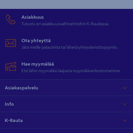
Asiakkuus
Tutustu eri asiakkuusvaihtoehtoihin K-Raudassa.
Ota yhteyttä
Jätä meille palautetta tai lähetä yhteydenottopyyntö.
Hae myymälää
Etsi lähin myymäläsi laajasta myymäläverkostostamme
Asiakaspalvelu
Info
K-Rauta