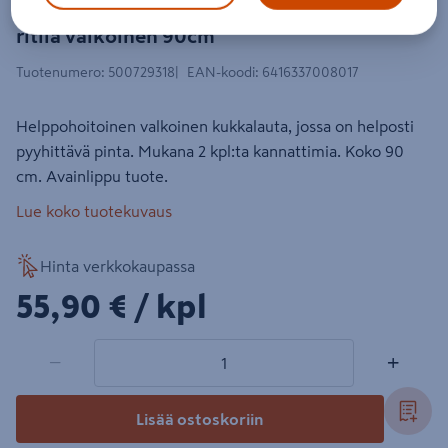
Kukkalauta ja kannattimet Pinetta
ritilä valkoinen 90cm
Tuotenumero
:
500729318
EAN-koodi
:
6416337008017
Helppohoitoinen valkoinen kukkalauta, jossa on helposti
pyyhittävä pinta. Mukana 2 kpl:ta kannattimia. Koko 90
cm. Avainlippu tuote.
Lue koko tuotekuvaus
Hinta verkkokaupassa
55,90€/kpl
55,90 €
/ kpl
1 tuotetta
Määrä
−
+
Lisää ostoskoriin