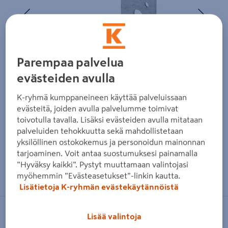
Edellinen
Seura
Parempaa palvelua
evästeiden avulla
K-ryhmä kumppaneineen käyttää palveluissaan
evästeitä, joiden avulla palvelumme toimivat
toivotulla tavalla. Lisäksi evästeiden avulla mitataan
palveluiden tehokkuutta sekä mahdollistetaan
yksilöllinen ostokokemus ja personoidun mainonnan
tarjoaminen. Voit antaa suostumuksesi painamalla
”Hyväksy kaikki”. Pystyt muuttamaan valintojasi
Zoomaa kuvaa sormilla kosketusnäytöllä
myöhemmin ”Evästeasetukset”-linkin kautta.
Lisätietoja K-ryhmän evästekäytännöistä
PASLODE
Lisää valintoja