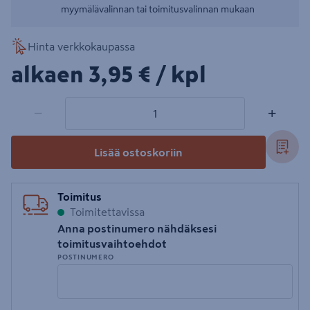
myymälävalinnan tai toimitusvalinnan mukaan
Hinta verkkokaupassa
3,95€/kpl
alkaen
3,95 €
/ kpl
1 tuotetta
Määrä
−
+
Lisää ostoskoriin
Toimitus
Toimitettavissa
Anna postinumero nähdäksesi
toimitusvaihtoehdot
POSTINUMERO