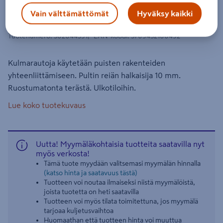
Kulmalevy Paslode 93x93x2,5x40mm
Vain välttämättömät
Hyväksy kaikki
rst 210049
Tuotenumero
:
502044591
EAN-koodi
:
5709452100492
Kulmarautoja käytetään puisten rakenteiden
yhteenliittämiseen. Pultin reiän halkaisija 10 mm.
Ruostumatonta terästä. Ulkotiloihin.
Lue koko tuotekuvaus
Uutta! Myymäläkohtaisia tuotteita saatavilla nyt
myös verkosta!
Tämä tuote myydään valitsemasi myymälän hinnalla
(katso hinta ja saatavuus tästä)
Tuotteen voi noutaa ilmaiseksi niistä myymälöistä,
joista tuotetta on heti saatavilla
Tuotteen voi myös tilata toimitettuna, jos myymälä
tarjoaa kuljetusvaihtoa
Huomaathan että tuotteen hinta voi muuttua