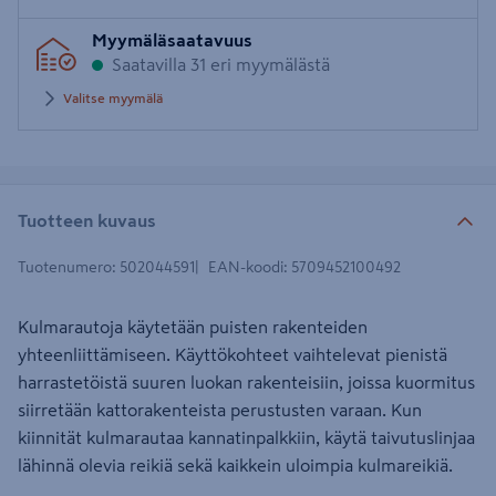
Syötä
Myymäläsaatavuus
postinumero
Saatavilla 31 eri myymälästä
Valitse myymälä
Tuotteen kuvaus
Tuotenumero
:
502044591
EAN-koodi
:
5709452100492
Kulmarautoja käytetään puisten rakenteiden
yhteenliittämiseen. Käyttökohteet vaihtelevat pienistä
harrastetöistä suuren luokan rakenteisiin, joissa kuormitus
siirretään kattorakenteista perustusten varaan. Kun
kiinnität kulmarautaa kannatinpalkkiin, käytä taivutuslinjaa
lähinnä olevia reikiä sekä kaikkein uloimpia kulmareikiä.