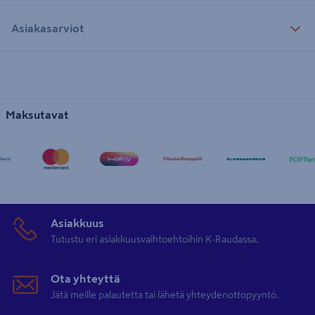
Asiakasarviot
Maksutavat
Asiakkuus
Tutustu eri asiakkuusvaihtoehtoihin K-Raudassa.
Ota yhteyttä
Jätä meille palautetta tai lähetä yhteydenottopyyntö.