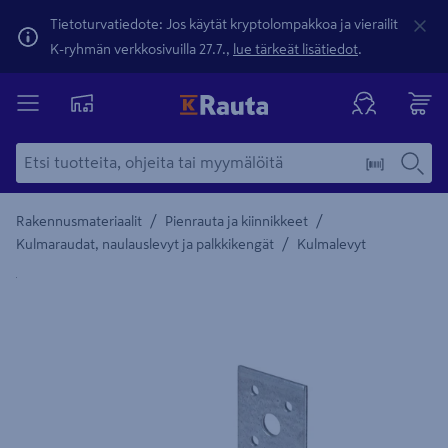
Tietoturvatiedote: Jos käytät kryptolompakkoa ja vierailit
K-ryhmän verkkosivuilla 27.7.,
lue tärkeät lisätiedot
.
/
/
Rakennusmateriaalit
Pienrauta ja kiinnikkeet
/
Kulmaraudat, naulauslevyt ja palkkikengät
Kulmalevyt
Yksityiskohtainen kuvaus löytyy Tuotteen kuvaus -maamerki