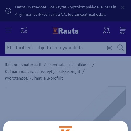
Tietoturvatiedote: Jos käytät kryptolompakkoa ja vierailit
K-ryhmän verkkosivuilla 27.7.,
lue tärkeät lisätiedot
.
/
/
Rakennusmateriaalit
Pienrauta ja kiinnikkeet
/
Kulmaraudat, naulauslevyt ja palkkikengät
Pyörötangot, kulmat ja u-profiilit
Yksityiskohtainen kuvaus löytyy Tuotteen kuvaus -maamerki