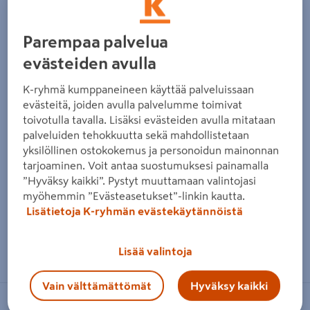
Edellinen
Seura
Parempaa palvelua
evästeiden avulla
K-ryhmä kumppaneineen käyttää palveluissaan
evästeitä, joiden avulla palvelumme toimivat
toivotulla tavalla. Lisäksi evästeiden avulla mitataan
palveluiden tehokkuutta sekä mahdollistetaan
yksilöllinen ostokokemus ja personoidun mainonnan
tarjoaminen. Voit antaa suostumuksesi painamalla
”Hyväksy kaikki”. Pystyt muuttamaan valintojasi
myöhemmin ”Evästeasetukset”-linkin kautta.
Lisätietoja K-ryhmän evästekäytännöistä
Zoomaa kuvaa sormilla kosketusnäytöllä
Lisää valintoja
Vain välttämättömät
Hyväksy kaikki
ALFER