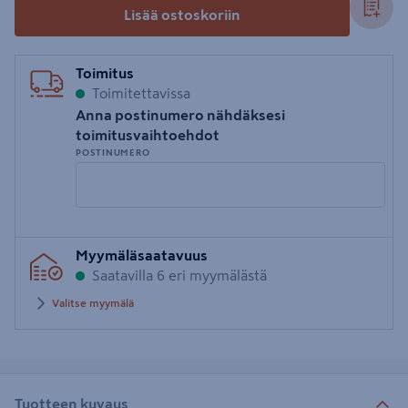
Lisää ostoskoriin
Toimitus
Toimitettavissa
Anna postinumero nähdäksesi
toimitusvaihtoehdot
POSTINUMERO
Syötä
Myymäläsaatavuus
postinumero
Saatavilla 6 eri myymälästä
Valitse myymälä
Tuotteen kuvaus