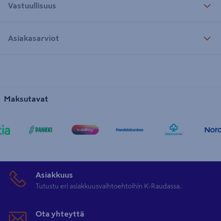
Vastuullisuus
Asiakasarviot
Maksutavat
Asiakkuus
Tutustu eri asiakkuusvaihtoehtoihin K-Raudassa.
Ota yhteyttä