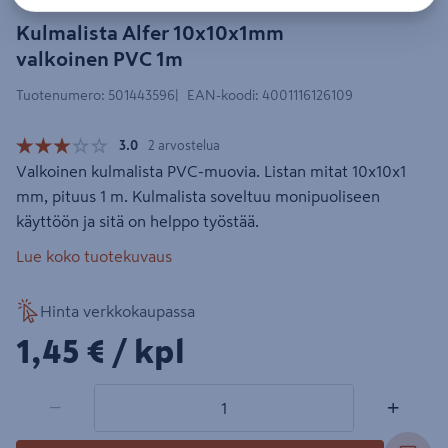
Kulmalista Alfer 10x10x1mm
valkoinen PVC 1m
Tuotenumero
:
501443596
EAN-koodi
:
4001116126109
3.0
2 arvostelua
Valkoinen kulmalista PVC-muovia. Listan mitat 10x10x1
mm, pituus 1 m. Kulmalista soveltuu monipuoliseen
käyttöön ja sitä on helppo työstää.
Lue koko tuotekuvaus
Hinta verkkokaupassa
1,45€/kpl
1,45 €
/ kpl
1 tuotetta
Määrä
−
+