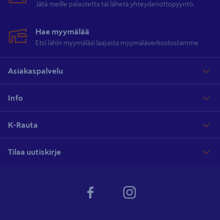
Jätä meille palautetta tai lähetä yhteydenottopyyntö.
Hae myymälää
Etsi lähin myymäläsi laajasta myymäläverkostostamme
Asiakaspalvelu
Info
K-Rauta
Tilaa uutiskirje