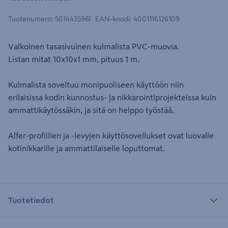
Tuotenumero
:
501443596
EAN-koodi
:
4001116126109
Valkoinen tasasivuinen kulmalista PVC-muovia.
Listan mitat 10x10x1 mm, pituus 1 m.
Kulmalista soveltuu monipuoliseen käyttöön niin
erilaisissa kodin kunnostus- ja nikkarointiprojekteissa kuin
ammattikäytössäkin, ja sitä on helppo työstää.
Alfer-profiilien ja -levyjen käyttösovellukset ovat luovalle
kotinikkarille ja ammattilaiselle loputtomat.
Tuotetiedot