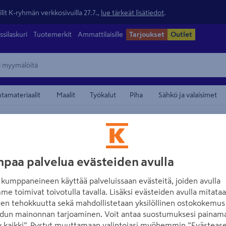
lit K-ryhmän verkkosivuilla 27.7.,
lue tärkeät lisätiedot
.
ssilaskuri
Tuotemerkit
Ammattilaisille
Tarjoukset
Outlet
ntamateriaalit
Maalit
Työkalut
Piha
Sähkö ja valaisimet
maamerkistä
MUOTOLEVY
paa palvelua evästeiden avulla
Kulmalista KL 5
kumppaneineen käyttää palveluissaan evästeitä, joiden avulla
Tuotenumero
:
501054481
EA
me toimivat toivotulla tavalla. Lisäksi evästeiden avulla mitata
den tehokkuutta sekä mahdollistetaan yksilöllinen ostokokemus 
Kulmalistaa käytetään yleise
dun mainonnan tarjoaminen. Voit antaa suostumuksesi painama
tai levytyksen välissä.
 kaikki”. Pystyt muuttamaan valintojasi myöhemmin ”Evästease