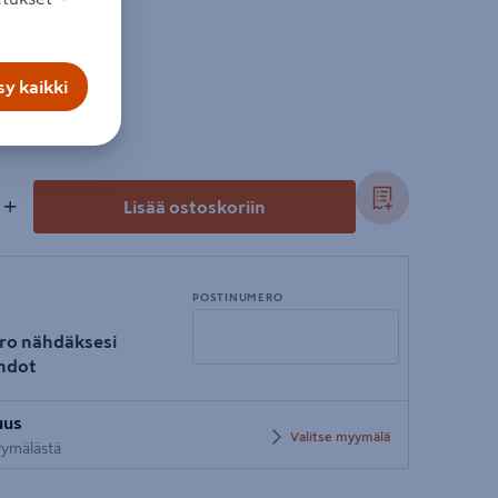
y kaikki
+
Lisää ostoskoriin
POSTINUMERO
ro nähdäksesi
hdot
Syötä
uus
postinumero
Valitse myymälä
myymälästä