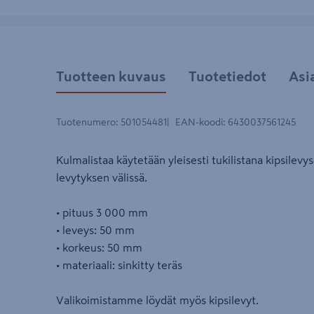
Tuotteen kuvaus
Tuotetiedot
Asi
Tuotenumero
:
501054481
EAN-koodi
:
6430037561245
Kulmalistaa käytetään yleisesti tukilistana kipsilevys
levytyksen välissä.
• pituus 3 000 mm
• leveys: 50 mm
• korkeus: 50 mm
• materiaali: sinkitty teräs
Valikoimistamme löydät myös kipsilevyt.