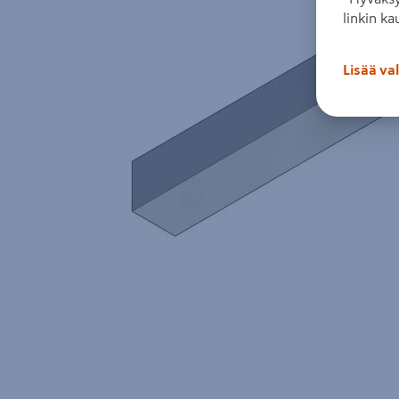
linkin ka
Lisää va