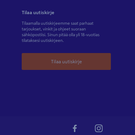
Tilaa uutiskirje
Tilaamalla uutiskirjeemme saat parhaat
tarjoukset, vinkit ja ohjeet suoraan
sähköpostiisi. Sinun pitää olla yli 18-vuotias
tilataksesi uutiskirjeen.
Tilaa uutiskirje