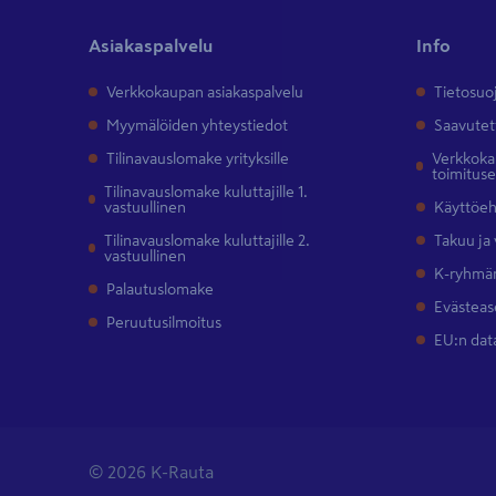
Asiakaspalvelu
Info
Verkkokaupan asiakaspalvelu
Tietosuo
Myymälöiden yhteystiedot
Saavutet
Tilinavauslomake yrityksille
Verkkokau
toimitus
Tilinavauslomake kuluttajille 1.
vastuullinen
Käyttöe
Tilinavauslomake kuluttajille 2.
Takuu ja
vastuullinen
K-ryhmän
Palautuslomake
Evästeas
Peruutusilmoitus
EU:n dat
© 2026 K-Rauta