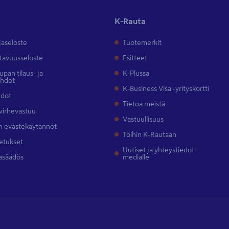
K-Rauta
jaseloste
Tuotemerkit
tavuusseloste
Esitteet
pan tilaus- ja
K-Plussa
ehdot
K-Business Visa -yrityskortti
hdot
Tietoa meistä
 virhevastuu
Vastuullisuus
 evästekäytännöt
Töihin K-Rautaan
etukset
Uutiset ja yhteystiedot
asäädös
medialle