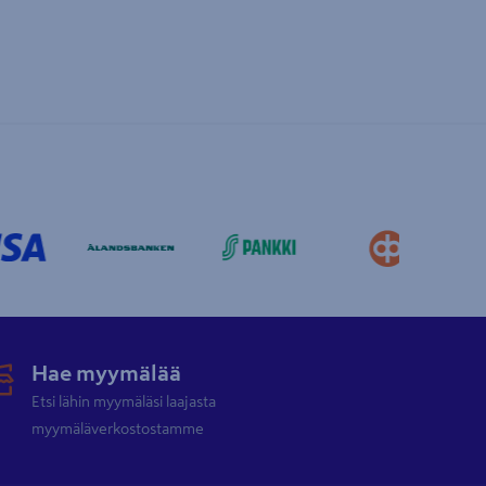
Hae myymälää
Etsi lähin myymäläsi laajasta
myymäläverkostostamme