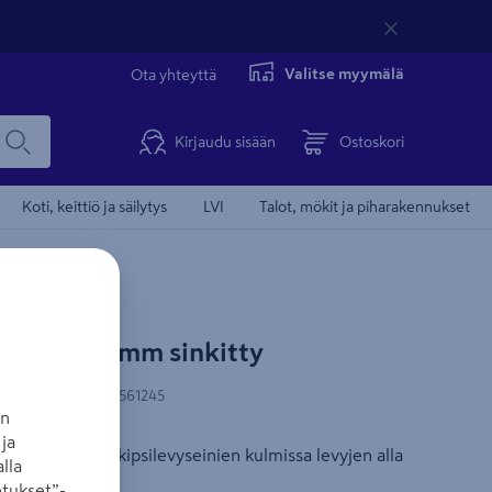
Valitse myymälä
Ota yhteyttä
Kirjaudu sisään
Ostoskori
Koti, keittiö ja säilytys
LVI
Talot, mökit ja piharakennukset
0x50x3000mm sinkitty
N-koodi
:
6430037561245
an
ja
sti tukilistana kipsilevyseinien kulmissa levyjen alla
lla
tukset”-