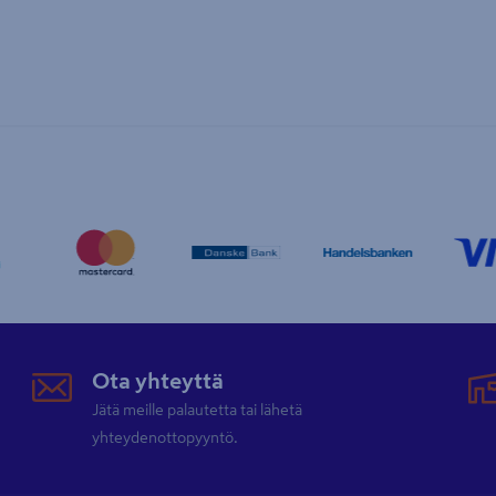
Ota yhteyttä
Jätä meille palautetta tai lähetä
yhteydenottopyyntö.