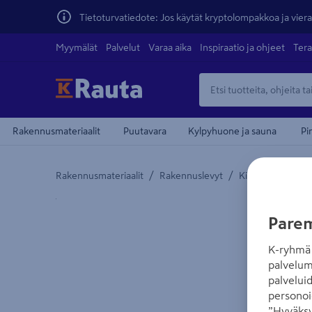
Tietoturvatiedote: Jos käytät kryptolompakkoa ja vierai
Myymälät
Palvelut
Varaa aika
Inspiraatio ja ohjeet
Tera
Rakennusmateriaalit
Puutavara
Kylpyhuone ja sauna
Pi
/
/
Rakennusmateriaalit
Rakennuslevyt
Kipsilevyt
Yksityiskohtainen kuvaus löytyy Tuotteen kuvaus -
Parem
K-ryhmä 
palvelum
palvelui
personoi
”Hyväksy