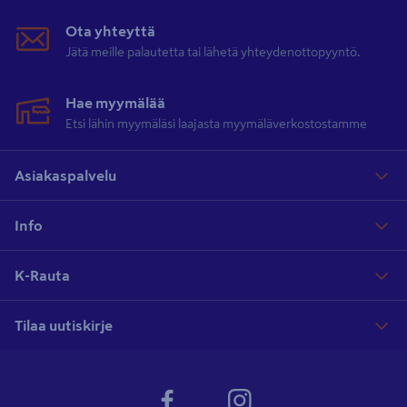
Ota yhteyttä
Jätä meille palautetta tai lähetä yhteydenottopyyntö.
Hae myymälää
Etsi lähin myymäläsi laajasta myymäläverkostostamme
Asiakaspalvelu
Info
K-Rauta
Tilaa uutiskirje