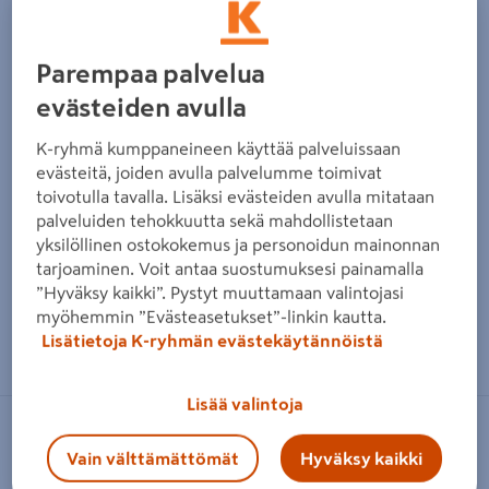
Parempaa palvelua
evästeiden avulla
K-ryhmä kumppaneineen käyttää palveluissaan
evästeitä, joiden avulla palvelumme toimivat
toivotulla tavalla. Lisäksi evästeiden avulla mitataan
palveluiden tehokkuutta sekä mahdollistetaan
yksilöllinen ostokokemus ja personoidun mainonnan
tarjoaminen. Voit antaa suostumuksesi painamalla
”Hyväksy kaikki”. Pystyt muuttamaan valintojasi
myöhemmin ”Evästeasetukset”-linkin kautta.
Zoomaa kuvaa sormilla kosketusnäytöllä
Lisätietoja K-ryhmän evästekäytännöistä
Lisää valintoja
PRIMO
Vain välttämättömät
Hyväksy kaikki
Kulmalista primo 5004