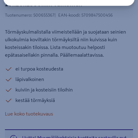
20x20x2500mm valkoinen
Tuotenumero
:
500655367
EAN-koodi
:
5709847500456
Törmäyskulmalistalla viimeistellään ja suojataan seinien
ulkokulmia koviltakin törmäyksiltä niin kuivissa kuin
kosteissakin tiloissa. Lista muotoutuu helposti
epätasaisellakin pinnalla. Päällemaalattavissa.
ei turpoa kosteudesta
läpivalkoinen
kuiviin ja kosteisiin tiloihin
kestää törmäyksiä
Lue koko tuotekuvaus
Uutta! Myymäläkohtaisia tuotteita saatavilla nyt