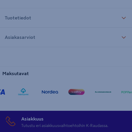
Tuotetiedot
Asiakasarviot
Maksutavat
Asiakkuus
Tutustu eri asiakkuusvaihtoehtoihin K-Raudassa.