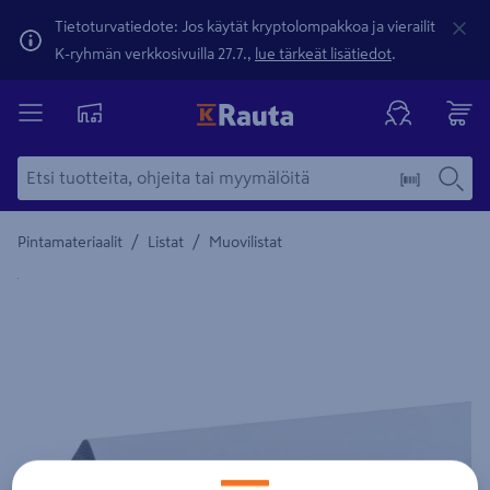
Tietoturvatiedote: Jos käytät kryptolompakkoa ja vierailit
K-ryhmän verkkosivuilla 27.7.,
lue tärkeät lisätiedot
.
/
/
Pintamateriaalit
Listat
Muovilistat
Yksityiskohtainen kuvaus löytyy Tuotteen kuvaus -maamerki
Edellinen
Seura