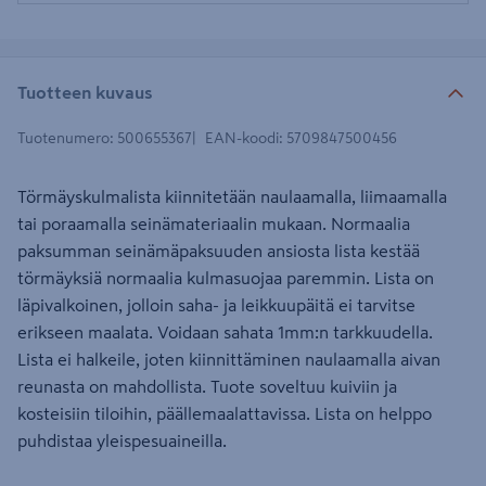
Tuotteen kuvaus
Tuotenumero
:
500655367
EAN-koodi
:
5709847500456
Törmäyskulmalista kiinnitetään naulaamalla, liimaamalla
tai poraamalla seinämateriaalin mukaan. Normaalia
paksumman seinämäpaksuuden ansiosta lista kestää
törmäyksiä normaalia kulmasuojaa paremmin. Lista on
läpivalkoinen, jolloin saha- ja leikkuupäitä ei tarvitse
erikseen maalata. Voidaan sahata 1mm:n tarkkuudella.
Lista ei halkeile, joten kiinnittäminen naulaamalla aivan
reunasta on mahdollista. Tuote soveltuu kuiviin ja
kosteisiin tiloihin, päällemaalattavissa. Lista on helppo
puhdistaa yleispesuaineilla.