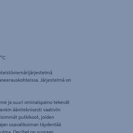
 °C
teistöviemärijärjestelmä
saneerauskohteissa. Järjestelmä on
ne ja suuri ominaispaino tekevät
enkin ääniteknisesti vaativiin
leisimmät putkikoot, joiden
ajan osavalikoiman täydentää
kulma. Decibel on suoraan