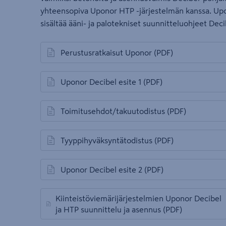
yhteensopiva Uponor HTP -järjestelmän kanssa. Upono
sisältää ääni- ja palotekniset suunnitteluohjeet Deci
Perustusratkaisut Uponor
(PDF)
avautuu uuteen välilehteen
Uponor Decibel esite 1
(PDF)
avautuu uuteen välilehteen
Toimitusehdot/takuutodistus
(PDF)
avautuu uuteen välilehteen
Tyyppihyväksyntätodistus
(PDF)
avautuu uuteen välilehteen
Uponor Decibel esite 2
(PDF)
avautuu uuteen välilehteen
Kiinteistöviemärijärjestelmien Uponor Decibel
avautuu uuteen välilehteen
ja HTP suunnittelu ja asennus
(PDF)