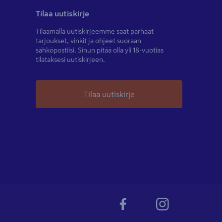
Tilaa uutiskirje
Tilaamalla uutiskirjeemme saat parhaat
tarjoukset, vinkit ja ohjeet suoraan
sähköpostiisi. Sinun pitää olla yli 18-vuotias
tilataksesi uutiskirjeen.
Tilaa uutiskirje