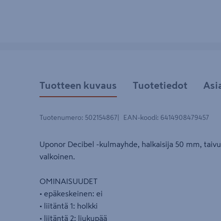
Tuotteen kuvaus
Tuotetiedot
Asi
Tuotenumero
:
502154867
EAN-koodi
:
6414908479457
Uponor Decibel -kulmayhde, halkaisija 50 mm, taivut
valkoinen.
OMINAISUUDET
• epäkeskeinen: ei
• liitäntä 1: holkki
• liitäntä 2: liukupää