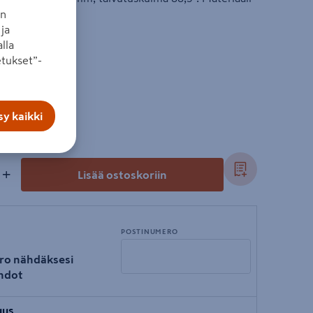
an
ja
lla
tukset”-
y kaikki
+
Lisää ostoskoriin
POSTINUMERO
ro nähdäksesi
hdot
Syötä
uus