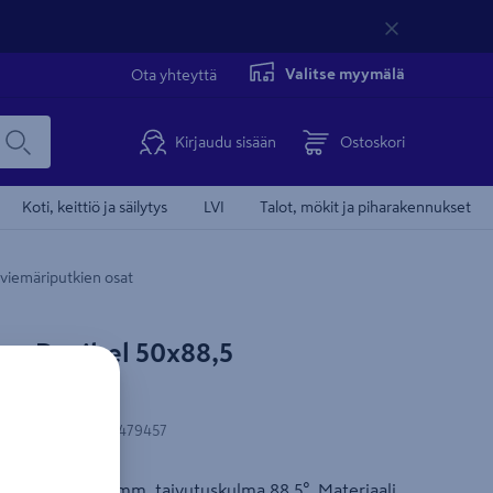
Valitse myymälä
Ota yhteyttä
Kirjaudu sisään
Ostoskori
Koti, keittiö ja säilytys
LVI
Talot, mökit ja piharakennukset
viemäriputkien osat
r Decibel 50x88,5
N-koodi
:
6414908479457
 halkaisija 50 mm, taivutuskulma 88,5°. Materiaali