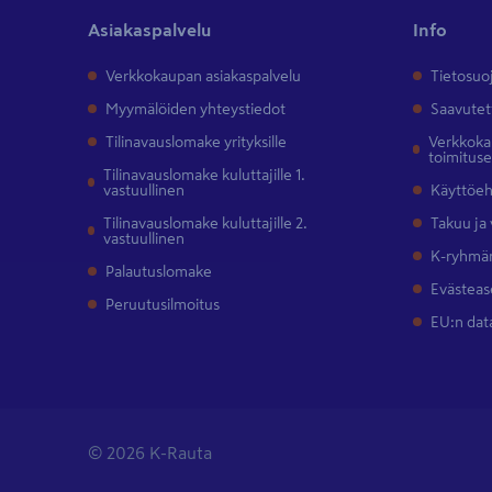
Asiakaspalvelu
Info
Verkkokaupan asiakaspalvelu
Tietosuo
Myymälöiden yhteystiedot
Saavutet
Tilinavauslomake yrityksille
Verkkokau
toimitus
Tilinavauslomake kuluttajille 1.
vastuullinen
Käyttöe
Tilinavauslomake kuluttajille 2.
Takuu ja
vastuullinen
K-ryhmän
Palautuslomake
Evästeas
Peruutusilmoitus
EU:n dat
© 2026 K-Rauta