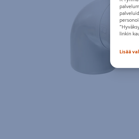
palvelum
palvelui
personoi
”Hyväksy
linkin ka
Lisää va