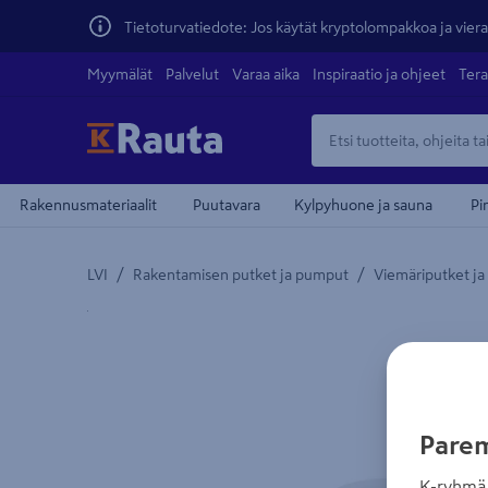
Tietoturvatiedote: Jos käytät kryptolompakkoa ja vierai
Myymälät
Palvelut
Varaa aika
Inspiraatio ja ohjeet
Tera
Rakennusmateriaalit
Puutavara
Kylpyhuone ja sauna
Pi
/
/
LVI
Rakentamisen putket ja pumput
Viemäriputket ja
Yksityiskohtainen kuvaus löytyy Tuotteen kuvaus -
Parem
K-ryhmä 