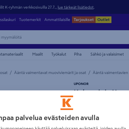
lit K-ryhmän verkkosivuilla 27.7.,
lue tärkeät lisätiedot
.
ssilaskuri
Tuotemerkit
Ammattilaisille
Tarjoukset
Outlet
ntamateriaalit
Maalit
Työkalut
Piha
Sähkö ja valaisimet
/
/
 osat
Ääntä vaimentavat muoviviemärit ja osat
Ääntä vaimentavien 
maamerkistä
UPONOR
Kulmayhde Upono
polypropeeni
Tuotenumero
:
502154867
EA
paa palvelua evästeiden avulla
Uponor Decibel -kulmayhde,
kumppaneineen käyttää palveluissaan evästeitä, joiden avulla