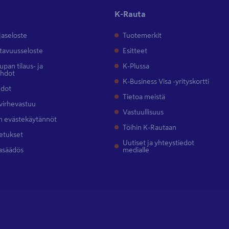
K-Rauta
jaseloste
Tuotemerkit
tavuusseloste
Esitteet
pan tilaus- ja
K-Plussa
ehdot
K-Business Visa -yrityskortti
hdot
Tietoa meistä
 virhevastuu
Vastuullisuus
 evästekäytännöt
Töihin K-Rautaan
etukset
Uutiset ja yhteystiedot
asäädös
medialle