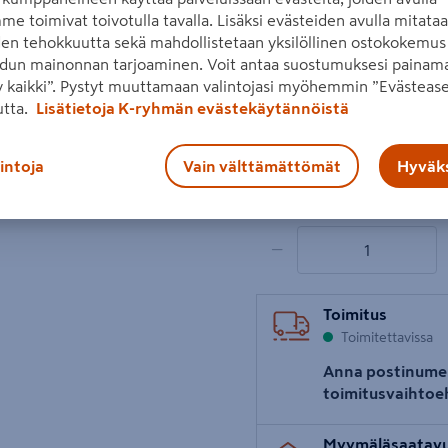
me toimivat toivotulla tavalla. Lisäksi evästeiden avulla mitata
PP, väri valkoinen.
den tehokkuutta sekä mahdollistetaan yksilöllinen ostokokemus 
Lue koko tuotekuvaus
dun mainonnan tarjoaminen. Voit antaa suostumuksesi painama
 kaikki”. Pystyt muuttamaan valintojasi myöhemmin ”Evästease
Katso liitetiedostot
utta.
Lisätietoja K-ryhmän evästekäytännöistä
Hinta verkkokaupassa
lintoja
Vain välttämättömät
Hyväks
17,45€/kpl
17,45 €
/ kpl
1 tuotetta
Määrä
−
Toimitus
Toimitettavissa
Anna postinume
toimitusvaihtoe
Myymäläsaatav