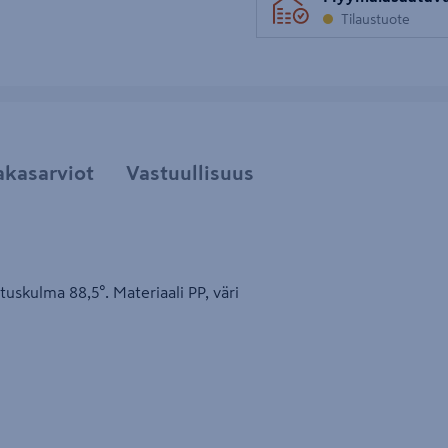
Tilaustuote
akasarviot
Vastuullisuus
uskulma 88,5°. Materiaali PP, väri