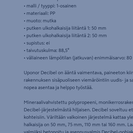
• malli / tyyppi: 1-osainen
• materiaali: PP
• muoto: mutka
• putken ulkohalkaisija liitäntä 1: 50 mm
• putken ulkohalkaisija liitäntä 2: 50 mm
• supistus: ei
• taivutuskulma: 88,5°
• väliaineen lämpötilan (jatkuvan) enimmäisarvo: 80
Uponor Decibel on ääntä vaimentava, paineeton kiin
rakennuksen sisäpuoliseen viemäröintiin uudis- ja 
nopea asentaa ja helppo työstää.
Mineraalivahvistettu polypropeeni, monikerrosraken
Decibel-järjestelmästä hiljaisen. Decibel soveltuu et
kohteisiin. Väriltään valkoinen järjestelmä kattaa y
halkaisija on 50 mm, 75 mm, 110 mm tai 160 mm. La
valmiiksi betonoitu ja asennusvalmis Decibel-pohja