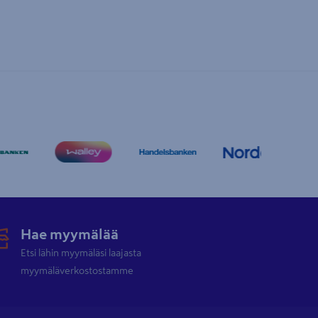
Hae myymälää
Etsi lähin myymäläsi laajasta
myymäläverkostostamme