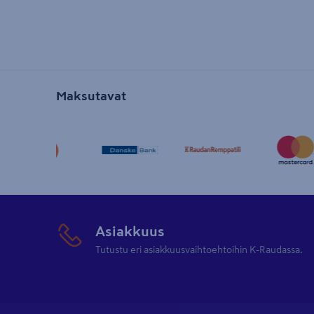
Maksutavat
Asiakkuus
Tutustu eri asiakkuusvaihtoehtoihin K-Raudassa.