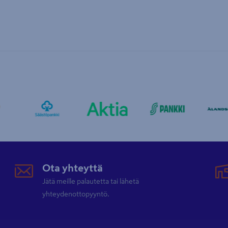
Ota yhteyttä
Jätä meille palautetta tai lähetä
yhteydenottopyyntö.