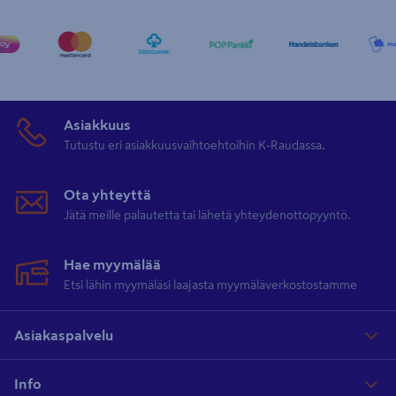
Asiakkuus
Tutustu eri asiakkuusvaihtoehtoihin K-Raudassa.
Ota yhteyttä
Jätä meille palautetta tai lähetä yhteydenottopyyntö.
Hae myymälää
Etsi lähin myymäläsi laajasta myymäläverkostostamme
Asiakaspalvelu
Info