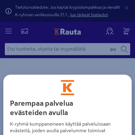
Tietoturvatiedote: Jos käytät kryptolompakkoa ja vierailit
K-ryhmän verkkosivuilla 27.7.,
lue tärkeät lisätiedot
.
Yksityiskohtainen kuvaus löytyy Tuotteen kuvaus -maamerki
Zoomaa kuvaa sormilla kosketusnäytöllä
Parempaa palvelua
evästeiden avulla
K-ryhmä kumppaneineen käyttää palveluissaan
evästeitä, joiden avulla palvelumme toimivat