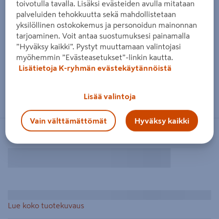
toivotulla tavalla. Lisäksi evästeiden avulla mitataan
palveluiden tehokkuutta sekä mahdollistetaan
yksilöllinen ostokokemus ja personoidun mainonnan
tarjoaminen. Voit antaa suostumuksesi painamalla
”Hyväksy kaikki”. Pystyt muuttamaan valintojasi
myöhemmin ”Evästeasetukset”-linkin kautta.
Lisätietoja K-ryhmän evästekäytännöistä
Lisää valintoja
Vain välttämättömät
Hyväksy kaikki
Lue koko tuotekuvaus