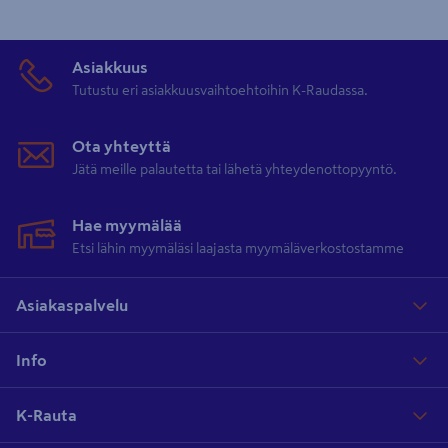
Asiakkuus
Tutustu eri asiakkuusvaihtoehtoihin K-Raudassa.
Ota yhteyttä
Jätä meille palautetta tai lähetä yhteydenottopyyntö.
Hae myymälää
Etsi lähin myymäläsi laajasta myymäläverkostostamme
Asiakaspalvelu
Info
K-Rauta