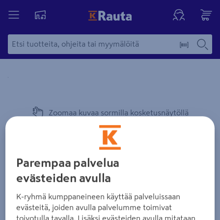
Yksityiskohtainen kuvaus löytyy Tuotteen kuvaus -maamerki
Zoomaa kuvaa sormilla kosketusnäytöllä
Parempaa palvelua
evästeiden avulla
K-ryhmä kumppaneineen käyttää palveluissaan
evästeitä, joiden avulla palvelumme toimivat
toivotulla tavalla. Lisäksi evästeiden avulla mitataan