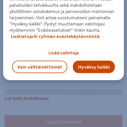
palveluiden tehokkuutta sekä mahdollistetaan
yksilöllinen ostokokemus ja personoidun mainonnan
tarjoaminen. Voit antaa suostumuksesi painamalla
”Hyväksy kaikki”. Pystyt muuttamaan valintojasi
myöhemmin ”Evästeasetukset”-linkin kautta.
Lisätietoja K-ryhmän evästekäytännöistä
Lisää valintoja
Vain välttämättömät
Hyväksy kaikki
Lue koko tuotekuvaus
Lisää ostoskoriin