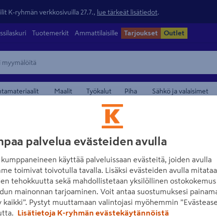
lit K-ryhmän verkkosivuilla 27.7.,
lue tärkeät lisätiedot
.
ssilaskuri
Tuotemerkit
Ammattilaisille
Tarjoukset
Outlet
ntamateriaalit
Maalit
Työkalut
Piha
Sähkö ja valaisimet
maamerkistä
paa palvelua evästeiden avulla
kumppaneineen käyttää palveluissaan evästeitä, joiden avulla
me toimivat toivotulla tavalla. Lisäksi evästeiden avulla mitata
den tehokkuutta sekä mahdollistetaan yksilöllinen ostokokemus 
dun mainonnan tarjoaminen. Voit antaa suostumuksesi painama
 kaikki”. Pystyt muuttamaan valintojasi myöhemmin ”Evästease
Lue koko tuotekuvaus
utta.
Lisätietoja K-ryhmän evästekäytännöistä