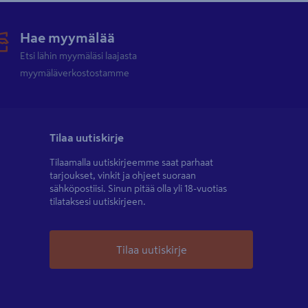
Hae myymälää
Etsi lähin myymäläsi laajasta
myymäläverkostostamme
Tilaa uutiskirje
Tilaamalla uutiskirjeemme saat parhaat
tarjoukset, vinkit ja ohjeet suoraan
sähköpostiisi. Sinun pitää olla yli 18-vuotias
tilataksesi uutiskirjeen.
Tilaa uutiskirje