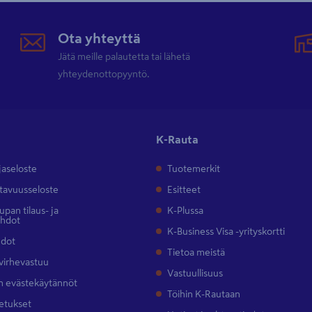
Ota yhteyttä
Jätä meille palautetta tai lähetä
yhteydenottopyyntö.
K-Rauta
jaseloste
Tuotemerkit
tavuusseloste
Esitteet
pan tilaus- ja
K-Plussa
ehdot
K-Business Visa -yrityskortti
hdot
Tietoa meistä
 virhevastuu
Vastuullisuus
 evästekäytännöt
Töihin K-Rautaan
etukset