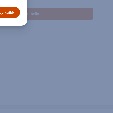
y kaikki
Lisää ostoskoriin