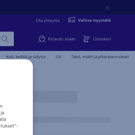
Valitse myymälä
Ota yhteyttä
Kirjaudu sisään
Ostoskori
Koti, keittiö ja säilytys
LVI
Talot, mökit ja piharakennukset
an
ja
lla
tukset”-