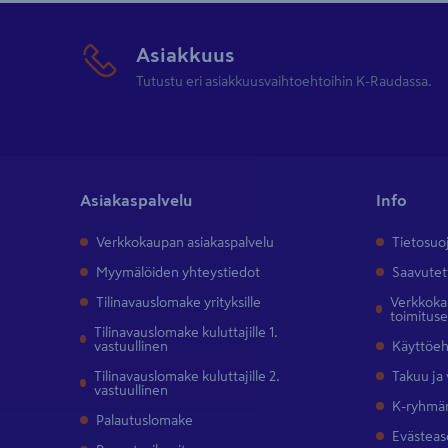
Asiakkuus
Tutustu eri asiakkuusvaihtoehtoihin K-Raudassa.
Asiakaspalvelu
Info
Verkkokaupan asiakaspalvelu
Tietosuo
Myymälöiden yhteystiedot
Saavutet
Tilinavauslomake yrityksille
Verkkokau
toimitus
Tilinavauslomake kuluttajille 1.
vastuullinen
Käyttöe
Tilinavauslomake kuluttajille 2.
Takuu ja
vastuullinen
K-ryhmän
Palautuslomake
Evästeas