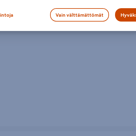
lintoja
Vain välttämättömät
Hyväks