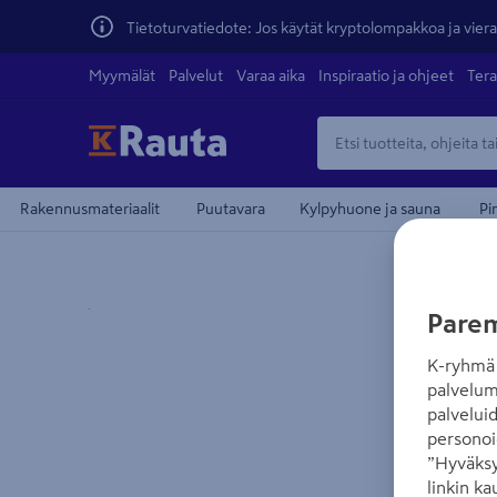
Tietoturvatiedote: Jos käytät kryptolompakkoa ja vierai
Myymälät
Palvelut
Varaa aika
Inspiraatio ja ohjeet
Tera
Rakennusmateriaalit
Puutavara
Kylpyhuone ja sauna
Pi
Yksityiskohtainen kuvaus löytyy Tuotteen kuvaus -
Parem
K-ryhmä 
palvelum
palvelui
personoi
”Hyväksy
linkin ka