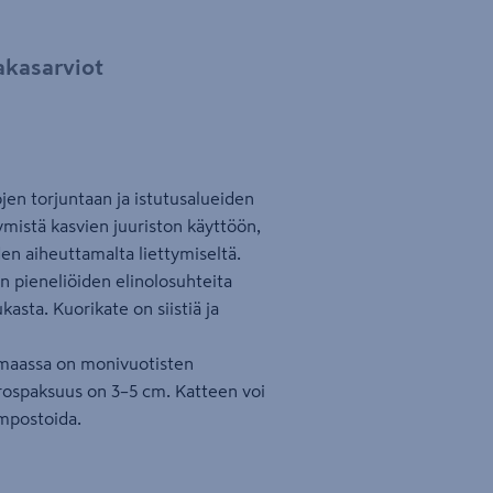
akasarviot
jen torjuntaan ja istutusalueiden
mistä kasvien juuriston käyttöön,
en aiheuttamalta liettymiseltä.
n pieneliöiden elinolosuhteita
asta. Kuorikate on siistiä ja
s maassa on monivuotisten
rrospaksuus on 3–5 cm. Katteen voi
mpostoida.