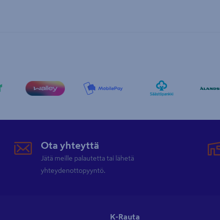
Ota yhteyttä
Jätä meille palautetta tai lähetä
yhteydenottopyyntö.
K-Rauta