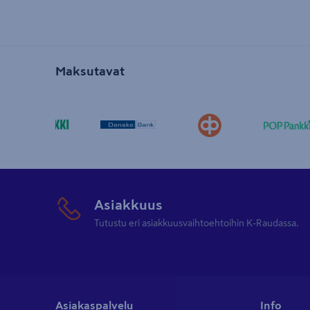
Maksutavat
Asiakkuus
Tutustu eri asiakkuusvaihtoehtoihin K-Raudassa.
Asiakaspalvelu
Info