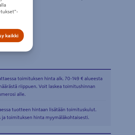
lla
on noin 70 kg.
tukset”-
y kaikki
ttaessa toimituksen hinta alk. 70-149 € alueesta
määrästä riippuen. Voit laskea toimitushinnan
merosi alle.
essa tuotteen hintaan lisätään toimituskulut.
 ja toimituksen hinta myymäläkohtaisesti.