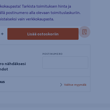
kkokaupasta! Tarkista toimituksen hinta ja
lä postinumero alla olevaan toimituslaskuriin.
toistaiseksi vain verkkokaupasta.
+
Lisää ostoskoriin
POSTINUMERO
ro nähdäksesi
hdot
Syötä
uus
postinumero
Valitse myymälä