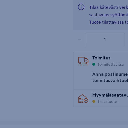
Tilaa kätevästi ver
saatavuus syöttämäl
Tuote tilattavissa 
1 tuotetta
Määrä
−
Toimitus
Toimitettavissa
Anna postinume
toimitusvaihtoe
Myymäläsaatav
Tilaustuote