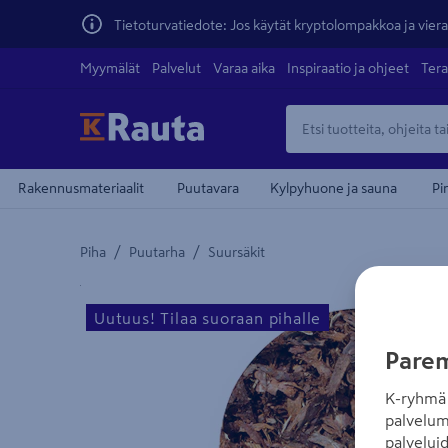
Tietoturvatiedote: Jos käytät kryptolompakkoa ja vierai
Myymälät
Palvelut
Varaa aika
Inspiraatio ja ohjeet
Tera
Rakennusmateriaalit
Puutavara
Kylpyhuone ja sauna
Pi
/
/
Piha
Puutarha
Suursäkit
Yksityiskohtainen kuvaus löytyy Tuotteen kuvaus -
Uutuus! Tilaa suoraan pihalle
Parem
K-ryhmä 
palvelum
palvelui