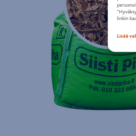
personoi
”Hyväksy
linkin ka
Lisää va