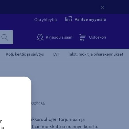
Valitse myymälä
Ota yhteyttä
Kirjaudu sisään
Ostoskori
Koti, keittiö ja säilytys
LVI
Talot, mökit ja piharakennukset
iha 330 l
N-koodi
:
6430038321954
kate soveltuu rikkaruohojen torjuntaan ja
an
lyyn. Kahteen kertaan murskattua männyn kuorta.
ja