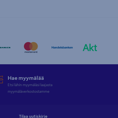
Hae myymälää
Etsi lähin myymäläsi laajasta
myymäläverkostostamme
Tilaa uutiskirje