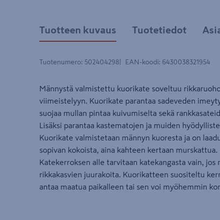
Tuotteen kuvaus
Tuotetiedot
Asi
Tuotenumero
:
502404298
EAN-koodi
:
6430038321954
Männystä valmistettu kuorikate soveltuu rikkaruoho
viimeistelyyn. Kuorikate parantaa sadeveden imeyty
suojaa mullan pintaa kuivumiselta sekä rankkasateid
Lisäksi parantaa kastematojen ja muiden hyödylliste
Kuorikate valmistetaan männyn kuoresta ja on laaduk
sopivan kokoista, aina kahteen kertaan murskattua.
Katekerroksen alle tarvitaan katekangasta vain, jo
rikkakasvien juurakoita. Kuorikatteen suositeltu ke
antaa maatua paikalleen tai sen voi myöhemmin ko