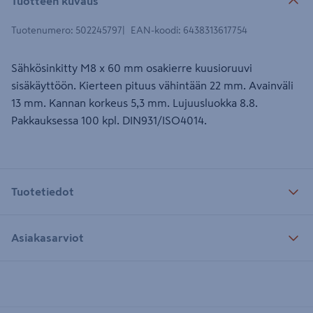
Tuotteen kuvaus
Tuotenumero
:
502245797
EAN-koodi
:
6438313617754
Sähkösinkitty M8 x 60 mm osakierre kuusioruuvi
sisäkäyttöön. Kierteen pituus vähintään 22 mm. Avainväli
13 mm. Kannan korkeus 5,3 mm. Lujuusluokka 8.8.
Pakkauksessa 100 kpl. DIN931/ISO4014.
Tuotetiedot
Asiakasarviot