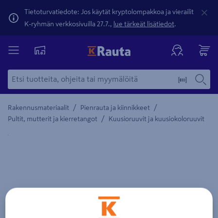
Tietoturvatiedote: Jos käytät kryptolompakkoa ja vierailit
K-ryhmän verkkosivuilla 27.7.,
lue tärkeät lisätiedot
.
/
/
Rakennusmateriaalit
Pienrauta ja kiinnikkeet
/
Pultit, mutterit ja kierretangot
Kuusioruuvit ja kuusiokoloruuvit
Yksityiskohtainen kuvaus löytyy Tuotteen kuvaus -maamerki