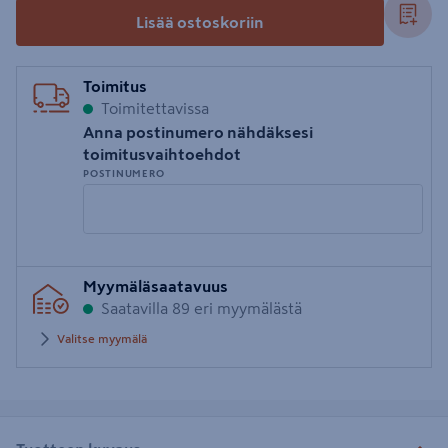
Lisää ostoskoriin
Toimitus
Toimitettavissa
Anna postinumero nähdäksesi
toimitusvaihtoehdot
POSTINUMERO
Syötä
Myymäläsaatavuus
postinumero
Saatavilla 89 eri myymälästä
Valitse myymälä