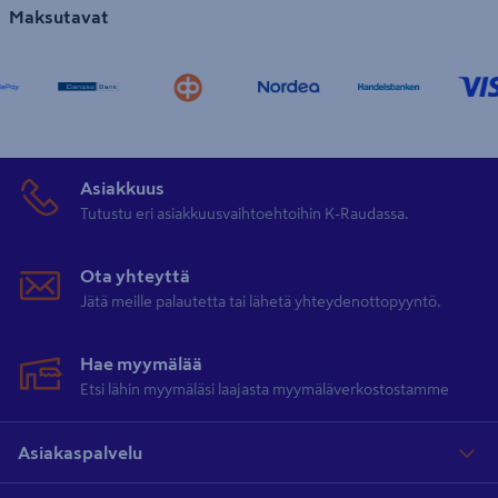
Maksutavat
Asiakkuus
Tutustu eri asiakkuusvaihtoehtoihin K-Raudassa.
Ota yhteyttä
Jätä meille palautetta tai lähetä yhteydenottopyyntö.
Hae myymälää
Etsi lähin myymäläsi laajasta myymäläverkostostamme
Asiakaspalvelu