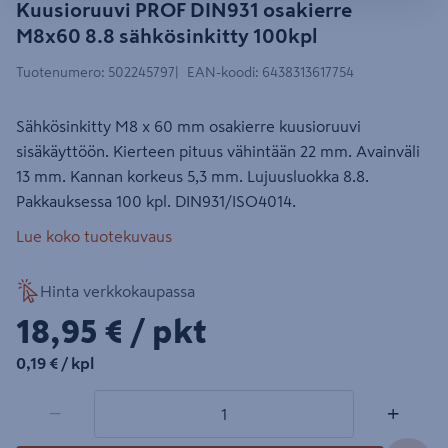
Kuusioruuvi PROF DIN931 osakierre
M8x60 8.8 sähkösinkitty 100kpl
Tuotenumero
:
502245797
EAN-koodi
:
6438313617754
Sähkösinkitty M8 x 60 mm osakierre kuusioruuvi
sisäkäyttöön. Kierteen pituus vähintään 22 mm. Avainväli
13 mm. Kannan korkeus 5,3 mm. Lujuusluokka 8.8.
Pakkauksessa 100 kpl. DIN931/ISO4014.
Lue koko tuotekuvaus
Hinta verkkokaupassa
18,95€/pkt
18,95 €
/ pkt
0,19€/kpl
0,19 €
/ kpl
1 tuotetta
Määrä
−
+