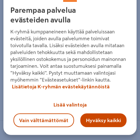
Parempaa palvelua
evästeiden avulla
K-ryhmä kumppaneineen käyttää palveluissaan
evästeitä, joiden avulla palvelumme toimivat
toivotulla tavalla. Lisäksi evästeiden avulla mitataan
palveluiden tehokkuutta sekä mahdollistetaan
yksilöllinen ostokokemus ja personoidun mainonnan
tarjoaminen. Voit antaa suostumuksesi painamalla
”Hyväksy kaikki”. Pystyt muuttamaan valintojasi
myöhemmin ”Evästeasetukset”-linkin kautta.
Lisätietoja K-ryhmän evästekäytännöistä
Zoomaa kuvaa sormilla kosketusnäytöllä
Lisää valintoja
Vain välttämättömät
Hyväksy kaikki
PROF