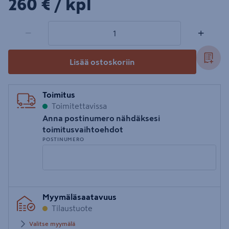
260€/kpl
260 €
/ kpl
1 tuotetta
Määrä
−
+
Lisää ostoskoriin
Toimitus
Toimitettavissa
Anna postinumero nähdäksesi
toimitusvaihtoehdot
POSTINUMERO
Syötä
Myymäläsaatavuus
postinumero
Tilaustuote
Valitse myymälä