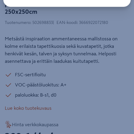
printaniere BLD106169006
250x250cm
Tuotenumero
:
502698833
EAN-koodi
:
3666922072180
Metsästä inspiraation ammentaneessa mallistossa on
kolme erilaista tapettikuosia sekä kuvatapetit, jotka
henkivät kesän, talven ja syksyn tunnelmaa. Helposti
asennettava ja erittäin laadukas kuitutapetti.
FSC-sertifioitu
VOC-päästöluokitus: A+
paloluokka: B-s1, d0
Lue koko tuotekuvaus
Hinta verkkokaupassa