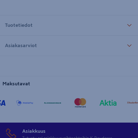
Tuotetiedot
Asiakasarviot
Maksutavat
Asiakkuus
Tutustu eri asiakkuusvaihtoehtoihin K-Raudassa.