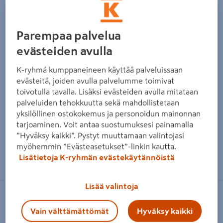
Parempaa palvelua
evästeiden avulla
K-ryhmä kumppaneineen käyttää palveluissaan
evästeitä, joiden avulla palvelumme toimivat
toivotulla tavalla. Lisäksi evästeiden avulla mitataan
palveluiden tehokkuutta sekä mahdollistetaan
yksilöllinen ostokokemus ja personoidun mainonnan
tarjoaminen. Voit antaa suostumuksesi painamalla
”Hyväksy kaikki”. Pystyt muuttamaan valintojasi
myöhemmin ”Evästeasetukset”-linkin kautta.
Zoomaa kuvaa sormilla kosketusnäytöllä
Lisätietoja K-ryhmän evästekäytännöistä
Lisää valintoja
CASELIO
Vain välttämättömät
Hyväksy kaikki
Kuvatapetti Caselio Balade Poesie