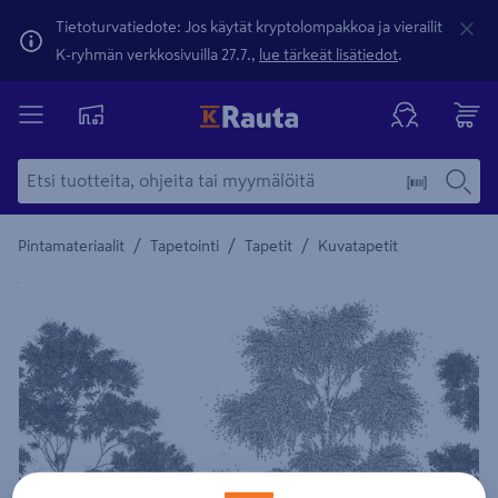
Tietoturvatiedote: Jos käytät kryptolompakkoa ja vierailit
K-ryhmän verkkosivuilla 27.7.,
lue tärkeät lisätiedot
.
/
/
/
Pintamateriaalit
Tapetointi
Tapetit
Kuvatapetit
Yksityiskohtainen kuvaus löytyy Tuotteen kuvaus -maamerki