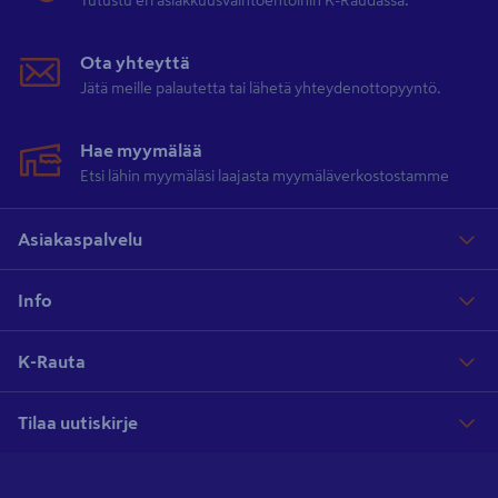
Ota yhteyttä
Jätä meille palautetta tai lähetä yhteydenottopyyntö.
Hae myymälää
Etsi lähin myymäläsi laajasta myymäläverkostostamme
Asiakaspalvelu
Info
K-Rauta
Tilaa uutiskirje