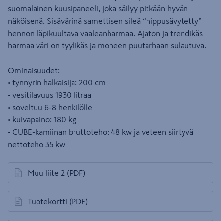
suomalainen kuusipaneeli, joka säilyy pitkään hyvän
näköisenä. Sisävärinä samettisen sileä “hippusävytetty”
hennon läpikuultava vaaleanharmaa. Ajaton ja trendikäs
harmaa väri on tyylikäs ja moneen puutarhaan sulautuva.
Ominaisuudet:
• tynnyrin halkaisija: 200 cm
• vesitilavuus 1930 litraa
• soveltuu 6-8 henkilölle
• kuivapaino: 180 kg
• CUBE-kamiinan bruttoteho: 48 kw ja veteen siirtyvä
nettoteho 35 kw
Muu liite 2
(PDF)
avautuu uuteen välilehteen
Tuotekortti
(PDF)
avautuu uuteen välilehteen