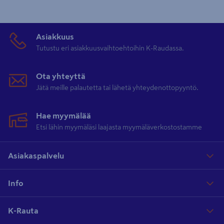
Asiakkuus
Tutustu eri asiakkuusvaihtoehtoihin K-Raudassa.
Ota yhteyttä
Jätä meille palautetta tai lähetä yhteydenottopyyntö.
Hae myymälää
Etsi lähin myymäläsi laajasta myymäläverkostostamme
Asiakaspalvelu
Info
K-Rauta