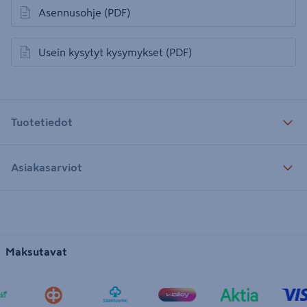
Asennusohje
(PDF)
avautuu uuteen välilehteen
Usein kysytyt kysymykset
(PDF)
avautuu uuteen välilehteen
Tuotetiedot
Asiakasarviot
Maksutavat