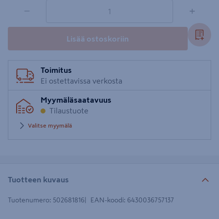
1 tuotetta
Määrä
−
+
Lisää ostoskoriin
Toimitus
Ei ostettavissa verkosta
Myymäläsaatavuus
Tilaustuote
Valitse myymälä
Tuotteen kuvaus
Tuotenumero
:
502681816
EAN-koodi
:
6430036757137