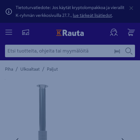
Tietoturvatiedote: Jos käytät kryptolompakkoa ja vierailit
K-ryhmän verkkosivuilla 27.7.,
lue tärkeät lisätiedot
.
/
/
Piha
Ulkoaltaat
Paljut
Yksityiskohtainen kuvaus löytyy Tuotteen kuvaus -maamerki
Edellinen
Seura