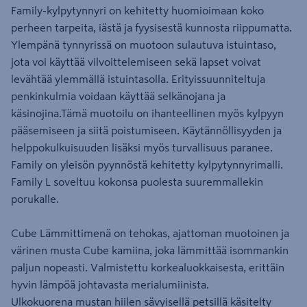
Family-kylpytynnyri on kehitetty huomioimaan koko
perheen tarpeita, iästä ja fyysisestä kunnosta riippumatta.
Ylempänä tynnyrissä on muotoon sulautuva istuintaso,
jota voi käyttää vilvoittelemiseen sekä lapset voivat
levähtää ylemmällä istuintasolla. Erityissuunniteltuja
penkinkulmia voidaan käyttää selkänojana ja
käsinojina.Tämä muotoilu on ihanteellinen myös kylpyyn
pääsemiseen ja siitä poistumiseen. Käytännöllisyyden ja
helppokulkuisuuden lisäksi myös turvallisuus paranee.
Family on yleisön pyynnöstä kehitetty kylpytynnyrimalli.
Family L soveltuu kokonsa puolesta suuremmallekin
porukalle.
Cube Lämmittimenä on tehokas, ajattoman muotoinen ja
värinen musta Cube kamiina, joka lämmittää isommankin
paljun nopeasti. Valmistettu korkealuokkaisesta, erittäin
hyvin lämpöä johtavasta merialumiinista.
Ulkokuorena mustan hiilen sävyisellä petsillä käsitelty