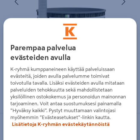
Parempaa palvelua
evästeiden avulla
K-ryhmä kumppaneineen käyttää palveluissaan
evästeitä, joiden avulla palvelumme toimivat
toivotulla tavalla. Lisäksi evästeiden avulla mitataan
palveluiden tehokkuutta sekä mahdollistetaan
Zoomaa kuvaa sormilla kosketusnäytöllä
yksilöllinen ostokokemus ja personoidun mainonnan
tarjoaminen. Voit antaa suostumuksesi painamalla
”Hyväksy kaikki”. Pystyt muuttamaan valintojasi
myöhemmin ”Evästeasetukset”-linkin kautta.
Lisätietoja K-ryhmän evästekäytännöistä
KIRAMI
Kylpytynnyri Kirami Comfort Family L