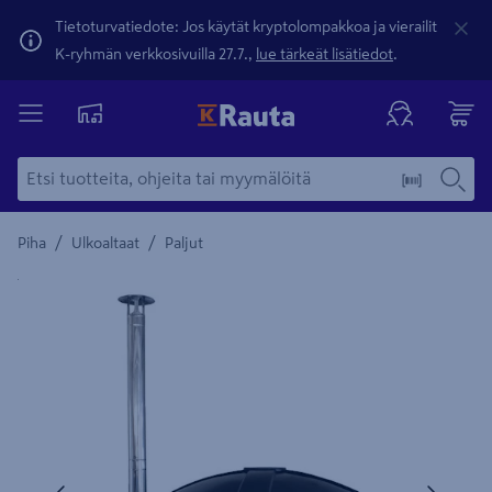
Tietoturvatiedote: Jos käytät kryptolompakkoa ja vierailit
K-ryhmän verkkosivuilla 27.7.,
lue tärkeät lisätiedot
.
/
/
Piha
Ulkoaltaat
Paljut
Yksityiskohtainen kuvaus löytyy Tuotteen kuvaus -maamerki
Edellinen
Seura