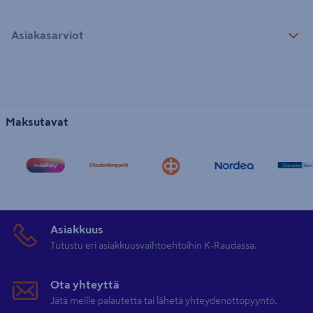
Asiakasarviot
Maksutavat
Asiakkuus
Tutustu eri asiakkuusvaihtoehtoihin K-Raudassa.
Ota yhteyttä
Jätä meille palautetta tai lähetä yhteydenottopyyntö.