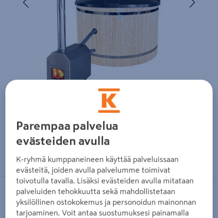
Parempaa palvelua
evästeiden avulla
Zoomaa kuvaa sormilla kosketusnäytöllä
K-ryhmä kumppaneineen käyttää palveluissaan
evästeitä, joiden avulla palvelumme toimivat
toivotulla tavalla. Lisäksi evästeiden avulla mitataan
palveluiden tehokkuutta sekä mahdollistetaan
PLASTWELD
yksilöllinen ostokokemus ja personoidun mainonnan
Kylpytynnyri PW-Spa TSI Classic
tarjoaminen. Voit antaa suostumuksesi painamalla