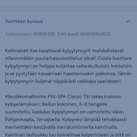
Tuotteen kuvaus
Tuotenumero
:
502650353
EAN-koodi
:
6430061420532
Kotimaiset itse kasattavat kylpytynnyrit mahdollistavat
villeimmätkin puutarhasuunnittelun ideat! Osista koottava
kylpytynnyri on helppo kuljettaa vaikeakulkuisiin kohteisiin
ja se pystytään kasaamaan haastavissakin paikoissa. Tämän
kylpytynnyrin kuljetat näppärästi vaikkapa saaristoon!
Klassikkomallimme PW-SPA Classic TSI takaa mainion
kylpyelämyksen. Reilun kokoinen, 6–8 hengelle
suunniteltu, laadukas kylpytynnyri on valmistettu käsin
Pohjanmaalla, Tervajoella. Kylpyvesi lämpiää tehokkaasti
merivettäkin kestävällä merialumiinisella kamiinalla.
Kamiinan lasiluukku luo tunnelmaa kylpemiseen ja siitä on