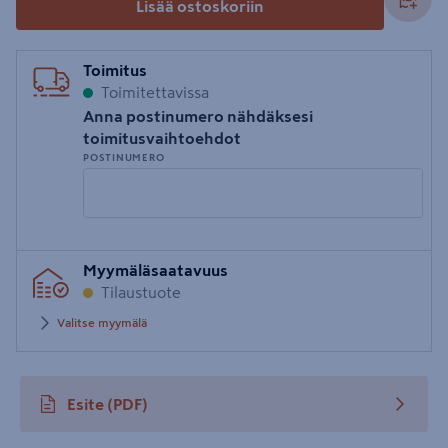
Lisää ostoskoriin
Toimitus
Toimitettavissa
Anna postinumero nähdäksesi
toimitusvaihtoehdot
POSTINUMERO
Syötä
Myymäläsaatavuus
postinumero
Tilaustuote
Valitse myymälä
Esite
(PDF)
avautuu uuteen välilehteen