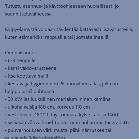
Tutustu asennus- ja käyttöohjeeseen huolellisesti jo
suunnitteluvaiheessa.
Kylpyelämystä voidaan täydentää kattavasti lisävarusteilla,
kuten esimerkiksi rappusilla tai juomatelineellä.
Ominaisuudet:
• 6-8 hengelle
• kansi vakiovarusteena
• itse koottava malli
• kestävä ja hygieeninen PE-muovinen allas, joka on
helppo pitää puhtaana
• 30 kW lasiluukullinen merialumiininen kamiina
• ulkohalkaisija 180 cm, korkeus 110 cm
• vesitilavuus 1600 l, täyttömäärä kylvettäessä 1400 l
• sisäosan värivaihtoehtoina: tummanharmaa tai graniitti
• puuverhouksen väri: musta, pähkinänruskea tai
puuvalmis (käsittelemätön)