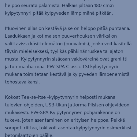
helppo seurata palamista. Halkaisijaltaan 180 cm:n
kylpytynnyri pitää kylpyveden lämpimänä pitkään.
Muovinen allas on kestävä ja se on helppo pitää puhtaana.
Laadukkaan ja kotimaisen puuverhouksen väriksi on
valittavissa käsittelemätön (puuvalmis), jonka voit käsitellä
täysin mieleiseksesi, tyylikäs pähkinänruskea tai ajaton
musta. Kylpytynnyrin sisäosan vakioväreinä ovat graniitti
ja tummanharmaa. PW-SPA Classic TSI kylpytynnyrin
mukana toimitetaan kestävä ja kylpyveden lämpenemistä
tehostava kansi.
Kokoat Tee-se-itse -kylpytynnyrin helposti mukana
tulevien ohjeiden, USB-tikun ja Jorma Piisisen ohjevideon
mukaisesti. PW-SPA Kylpytynnyrien pohjarakenne on
tukeva, joten asentaminen on erityisen helppoa. Pelkkä
sorapeti riittää, toki voit asentaa kylpytynnyrin esimerkiksi
betonilaattojen päälle.