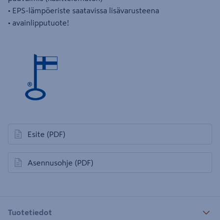
• EPS-lämpöeriste saatavissa lisävarusteena
• avainlipputuote!
Esite
(PDF)
avautuu uuteen välilehteen
Asennusohje
(PDF)
avautuu uuteen välilehteen
Tuotetiedot