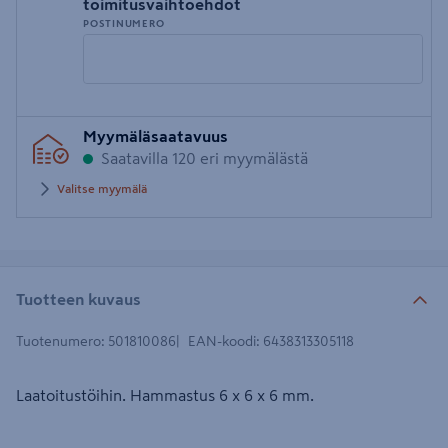
toimitusvaihtoehdot
POSTINUMERO
Syötä
Myymäläsaatavuus
postinumero
Saatavilla 120 eri myymälästä
Valitse myymälä
Tuotteen kuvaus
Tuotenumero
:
501810086
EAN-koodi
:
6438313305118
Laatoitustöihin. Hammastus 6 x 6 x 6 mm.