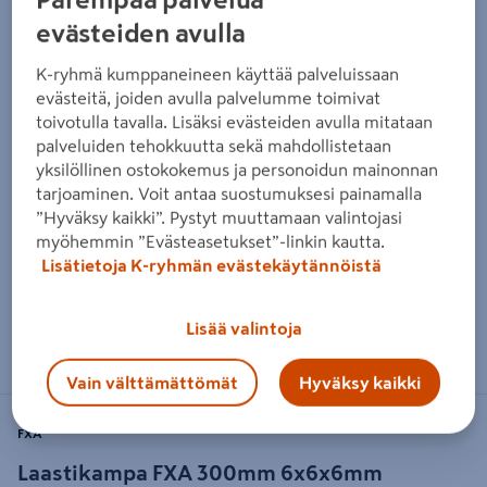
evästeiden avulla
K-ryhmä kumppaneineen käyttää palveluissaan
evästeitä, joiden avulla palvelumme toimivat
toivotulla tavalla. Lisäksi evästeiden avulla mitataan
palveluiden tehokkuutta sekä mahdollistetaan
yksilöllinen ostokokemus ja personoidun mainonnan
tarjoaminen. Voit antaa suostumuksesi painamalla
”Hyväksy kaikki”. Pystyt muuttamaan valintojasi
myöhemmin ”Evästeasetukset”-linkin kautta.
Lisätietoja K-ryhmän evästekäytännöistä
Lisää valintoja
Zoomaa kuvaa sormilla kosketusnäytöllä
Vain välttämättömät
Hyväksy kaikki
FXA
Laastikampa FXA 300mm 6x6x6mm