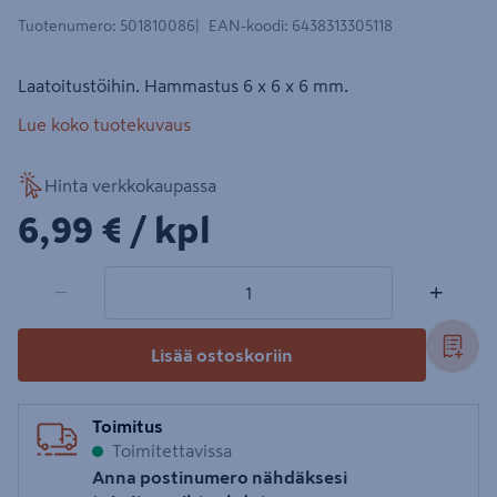
Tuotenumero
:
501810086
EAN-koodi
:
6438313305118
Laatoitustöihin. Hammastus 6 x 6 x 6 mm.
Lue koko tuotekuvaus
Hinta verkkokaupassa
6,99€/kpl
6,99 €
/ kpl
1 tuotetta
Määrä
−
+
Lisää ostoskoriin
Toimitus
Toimitettavissa
Anna postinumero nähdäksesi