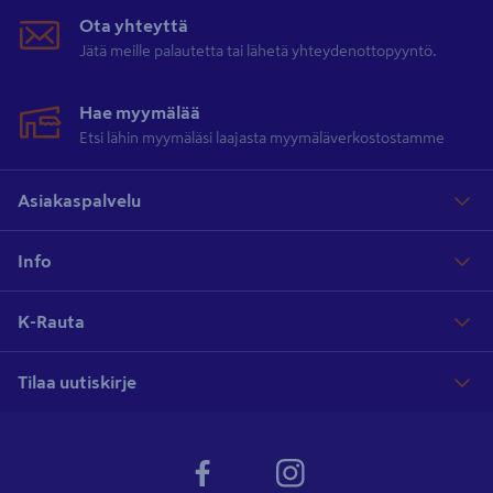
Ota yhteyttä
Jätä meille palautetta tai lähetä yhteydenottopyyntö.
Hae myymälää
Etsi lähin myymäläsi laajasta myymäläverkostostamme
Asiakaspalvelu
Info
K-Rauta
Tilaa uutiskirje