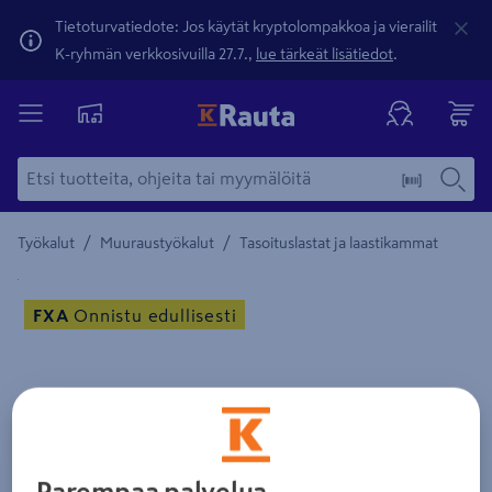
Tietoturvatiedote: Jos käytät kryptolompakkoa ja vierailit
K-ryhmän verkkosivuilla 27.7.,
lue tärkeät lisätiedot
.
/
/
Työkalut
Muuraustyökalut
Tasoituslastat ja laastikammat
Yksityiskohtainen kuvaus löytyy Tuotteen kuvaus -maamerki
FXA
Onnistu edullisesti
Parempaa palvelua