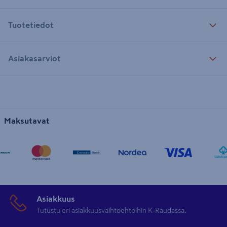
Tuotetiedot
Asiakasarviot
Maksutavat
Asiakkuus
Tutustu eri asiakkuusvaihtoehtoihin K-Raudassa.