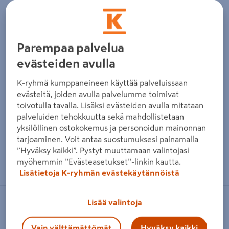
Parempaa palvelua
evästeiden avulla
K-ryhmä kumppaneineen käyttää palveluissaan
evästeitä, joiden avulla palvelumme toimivat
toivotulla tavalla. Lisäksi evästeiden avulla mitataan
palveluiden tehokkuutta sekä mahdollistetaan
yksilöllinen ostokokemus ja personoidun mainonnan
tarjoaminen. Voit antaa suostumuksesi painamalla
”Hyväksy kaikki”. Pystyt muuttamaan valintojasi
Zoomaa kuvaa sormilla kosketusnäytöllä
myöhemmin ”Evästeasetukset”-linkin kautta.
Lisätietoja K-ryhmän evästekäytännöistä
Lisää valintoja
IRONSIDE
Laastipalju Ironside 12l musta
Vain välttämättömät
Hyväksy kaikki