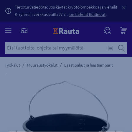
Tietoturvatiedote: Jos käytät kryptolompakkoa ja vierailit
K-ryhmän verkkosivuilla 27.7.,
lue tärkeät lisätiedot
.
/
/
Työkalut
Muuraustyökalut
Laastipaljut ja laastiämpärit
Yksityiskohtainen kuvaus löytyy Tuotteen kuvaus -maamerki
Edellinen
Seura