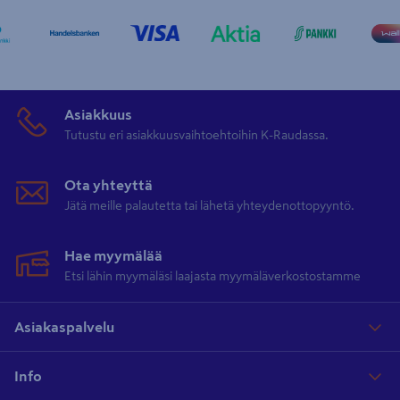
Asiakkuus
Tutustu eri asiakkuusvaihtoehtoihin K-Raudassa.
Ota yhteyttä
Jätä meille palautetta tai lähetä yhteydenottopyyntö.
Hae myymälää
Etsi lähin myymäläsi laajasta myymäläverkostostamme
Asiakaspalvelu
Info