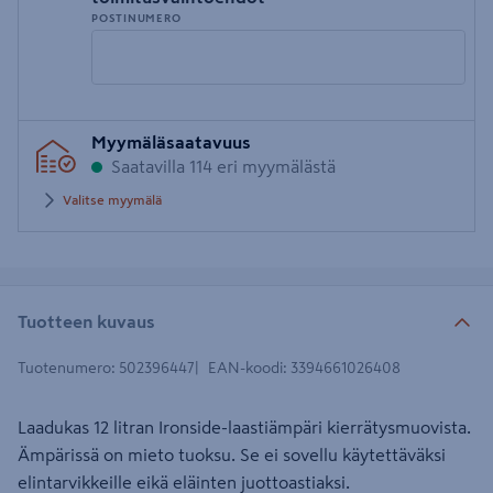
POSTINUMERO
Syötä
Myymäläsaatavuus
postinumero
Saatavilla 114 eri myymälästä
Valitse myymälä
Tuotteen kuvaus
Tuotenumero
:
502396447
EAN-koodi
:
3394661026408
Laadukas 12 litran Ironside-laastiämpäri kierrätysmuovista.
Ämpärissä on mieto tuoksu. Se ei sovellu käytettäväksi
elintarvikkeille eikä eläinten juottoastiaksi.