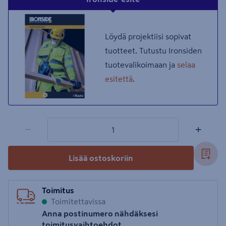
Löydä projektiisi sopivat
tuotteet. Tutustu Ironsiden
tuotevalikoimaan ja
selaa
esitettä
.
1 tuotetta
Määrä
−
+
Lisää ostoskoriin
Toimitus
Toimitettavissa
Anna postinumero nähdäksesi
toimitusvaihtoehdot