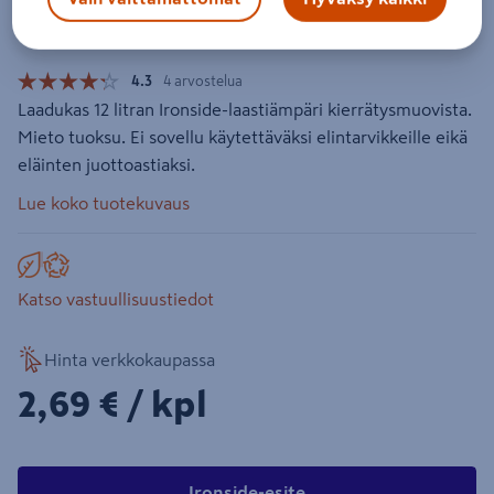
Tuotenumero
:
502396447
EAN-koodi
:
3394661026408
4.3
4 arvostelua
Laadukas 12 litran Ironside-laastiämpäri kierrätysmuovista.
Mieto tuoksu. Ei sovellu käytettäväksi elintarvikkeille eikä
eläinten juottoastiaksi.
Lue koko tuotekuvaus
Katso vastuullisuustiedot
Hinta verkkokaupassa
2,69€/kpl
2,69 €
/ kpl
Ironside-esite