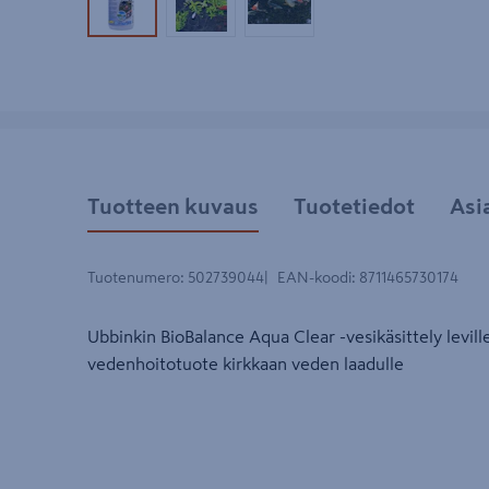
Tuotekuva 1
Tuotekuva 2
Tuotekuva 3
Tuotteen kuvaus
Tuotetiedot
Asi
Tuotenumero
:
502739044
EAN-koodi
:
8711465730174
Ubbinkin BioBalance Aqua Clear -vesikäsittely levil
vedenhoitotuote kirkkaan veden laadulle