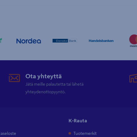
Ota yhteyttä
Jätä meille palautetta tai lähetä
yhteydenottopyyntö.
K-Rauta
jaseloste
Tuotemerkit