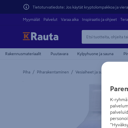
Tietoturvatiedote: Jos käytät kryptolompakkoa ja vierai
Myymälät
Palvelut
Varaa aika
Inspiraatio ja ohjeet
Tera
Rakennusmateriaalit
Puutavara
Kylpyhuone ja sauna
Pi
/
/
/
Piha
Piharakentaminen
Vesiaiheet ja suihkulähteet
Yksityiskohtainen kuvaus löytyy Tuotteen kuvaus -
Parem
K-ryhmä 
palvelum
palvelui
personoi
”Hyväksy