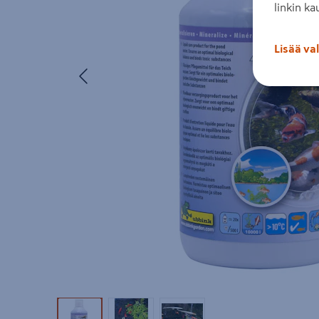
linkin ka
Lisää va
Edellinen