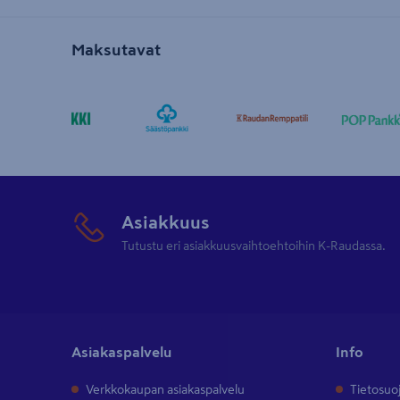
Maksutavat
Asiakkuus
Tutustu eri asiakkuusvaihtoehtoihin K-Raudassa.
Asiakaspalvelu
Info
Verkkokaupan asiakaspalvelu
Tietosuo