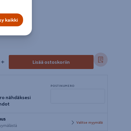
y kaikki
+
Lisää ostoskoriin
POSTINUMERO
ro nähdäksesi
hdot
Syötä
uus
postinumero
Valitse myymälä
myymälästä