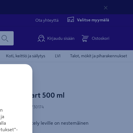
Valitse myymälä
Ota yhteyttä
Kirjaudu sisään
Ostoskori
Koti, keittiö ja säilytys
LVI
Talot, mökit ja piharakennukset
 Aqua Start 500 ml
N-koodi
:
8711465730174
an
ja
lear -vesikäsittely leville on nestemäinen
lla
tukset”-
veden laadulle