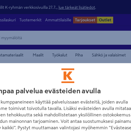
lit K-ryhmän verkkosivuilla 27.7.,
lue tärkeät lisätiedot
.
ssilaskuri
Tuotemerkit
Ammattilaisille
Tarjoukset
Outlet
ntamateriaalit
Maalit
Työkalut
Piha
Sähkö ja valaisimet
Suihkulähdetarvikkeet
maamerkistä
UBBINK GARDEN B.V.
paa palvelua evästeiden avulla
Lammenhoitoaine
kumppaneineen käyttää palveluissaan evästeitä, joiden avulla
Tuotenumero
:
502739044
EA
me toimivat toivotulla tavalla. Lisäksi evästeiden avulla mitata
den tehokkuutta sekä mahdollistetaan yksilöllinen ostokokemus 
Ubbinkin BioBalance Aqua C
dun mainonnan tarjoaminen. Voit antaa suostumuksesi painama
 kaikki”. Pystyt muuttamaan valintojasi myöhemmin ”Evästease
vedenhoitotuote kirkkaan 