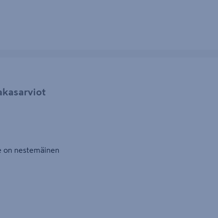
akasarviot
le on nestemäinen