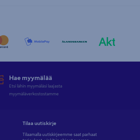
Hae myymälää
Etsi lähin myymäläsi laajasta
myymäläverkostostamme
Tilaa uutiskirje
Tilaamalla uutiskirjeemme saat parhaat