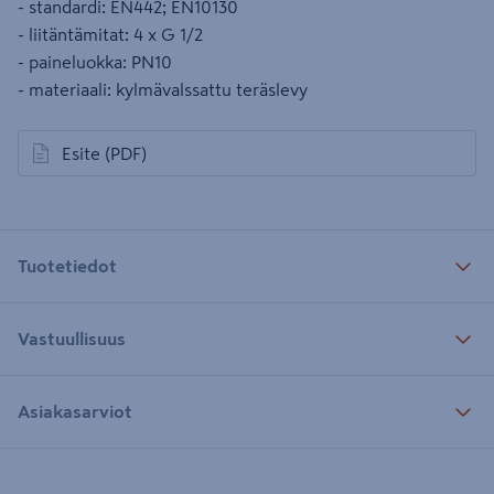
- standardi: EN442; EN10130
- liitäntämitat: 4 x G 1/2
- paineluokka: PN10
- materiaali: kylmävalssattu teräslevy
Esite
(PDF)
avautuu uuteen välilehteen
Tuotetiedot
Vastuullisuus
Asiakasarviot