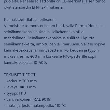
puolelta. Paneeliradiaattorilla on CE-merkintä ja sen tehot
ovat standardin EN442-1 mukaisia.
Kannakkeet tilataan erikseen:
Viimeistele asennus erikseen tilattavalla Purmo Monclac -
seinäkannakepakkauksella. Jalkakannakointi ei
mahdollinen. Seinäkannakepakkaus sisältää 2 kpl:tta
seinäkannakkeita, umpitulpan ja ilmaruuvin. Valitse sopiva
kannakepakkaus lämmityspatterin korkeuden ja tyypin
mukaan; esim. 400 mm korkealle H10-patterille sopii
kannakepakkaus 10-400.
TEKNISET TIEDOT:
- korkeus: 300 mm
- leveys: 1400 mm
- tyyppi: H10
- väri: valkoinen (RAL 9016)
- maks. järjestelmälämpötila: 110 °C