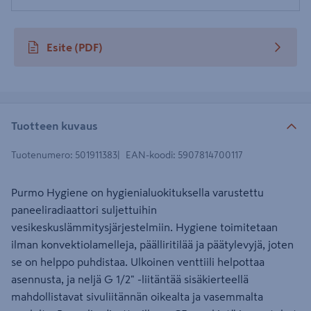
Esite
(PDF)
avautuu uuteen välilehteen
Tuotteen kuvaus
Tuotenumero
:
501911383
EAN-koodi
:
5907814700117
Purmo Hygiene on hygienialuokituksella varustettu
paneeliradiaattori suljettuihin
vesikeskuslämmitysjärjestelmiin. Hygiene toimitetaan
ilman konvektiolamelleja, päälliritilää ja päätylevyjä, joten
se on helppo puhdistaa. Ulkoinen venttiili helpottaa
asennusta, ja neljä G 1/2" -liitäntää sisäkierteellä
mahdollistavat sivuliitännän oikealta ja vasemmalta