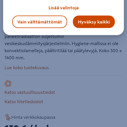
300 1400
Lisää valintoja
Tuotenumero
:
501911383
EAN-koodi
:
5907814700117
Vain välttämättömät
Hyväksy kaikki
Purmo Hygiene on hygienialuokituksella varustettu
paneeliradiaattori suljettuihin
vesikeskuslämmitysjärjestelmiin. Hygiene-mallissa ei ole
konvektiolamelleja, päälliritilää tai päätylevyjä. Koko 300 x
1400 mm.
Lue koko tuotekuvaus
Katso vastuullisuustiedot
Katso liitetiedostot
Hinta verkkokaupassa