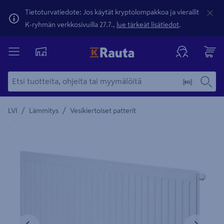
Tietoturvatiedote: Jos käytät kryptolompakkoa ja vierailit
K-ryhmän verkkosivuilla 27.7.,
lue tärkeät lisätiedot
.
/
/
LVI
Lämmitys
Vesikiertoiset patterit
Yksityiskohtainen kuvaus löytyy Tuotteen kuvaus -maamerki
Edellinen
Seura