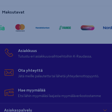
Maksutavat
Asiakkuus
Tutustu eri asiakkuusvaihtoehtoihin K-Raudassa.
Ota yhteyttä
Jätä meille palautetta tai lähetä yhteydenottopyyntö.
Hae myymälää
Etsi lähin myymäläsi laajasta myymäläverkostostamme
Asiakaspalvelu