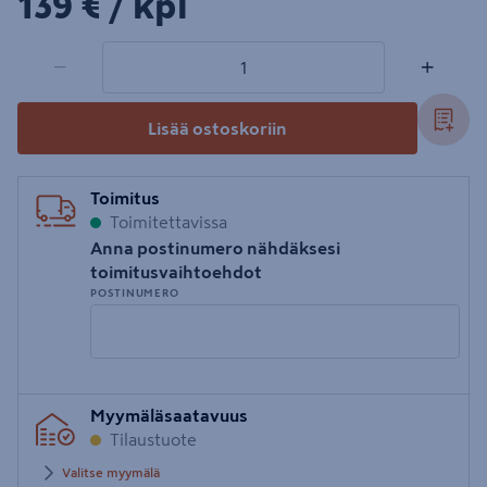
139€/kpl
139 €
/ kpl
1 tuotetta
Määrä
−
+
Lisää ostoskoriin
Toimitus
Toimitettavissa
Anna postinumero nähdäksesi
toimitusvaihtoehdot
POSTINUMERO
Syötä
Myymäläsaatavuus
postinumero
Tilaustuote
Valitse myymälä