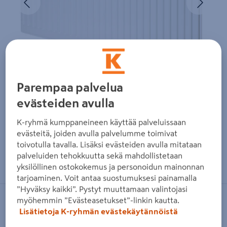
Parempaa palvelua
evästeiden avulla
K-ryhmä kumppaneineen käyttää palveluissaan
evästeitä, joiden avulla palvelumme toimivat
toivotulla tavalla. Lisäksi evästeiden avulla mitataan
Zoomaa kuvaa sormilla kosketusnäytöllä
palveluiden tehokkuutta sekä mahdollistetaan
yksilöllinen ostokokemus ja personoidun mainonnan
tarjoaminen. Voit antaa suostumuksesi painamalla
”Hyväksy kaikki”. Pystyt muuttamaan valintojasi
myöhemmin ”Evästeasetukset”-linkin kautta.
PURMO
Lisätietoja K-ryhmän evästekäytännöistä
Lämmityspatteri Purmo Hygiene H10