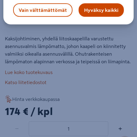
Lämpökaapelimatto DEVI DTIF-100
Vain välttämättömät
Hyväksy kaikki
200W 230V 0,5x4m 2m²
Tuotenumero
:
500216138
EAN-koodi
:
5703466203088
Kaksijohtiminen, yhdellä liitoskaapelilla varustettu
asennusvalmis lämpömatto, johon kaapeli on kiinnitetty
valmiiksi oikealla asennusvälillä. Ohutrakenteisen
lämpömaton alapinnan verkossa ja teipeissä on liimapinta.
Lue koko tuotekuvaus
Katso liitetiedostot
Hinta verkkokaupassa
174€/kpl
174 €
/ kpl
1 tuotetta
Määrä
−
+