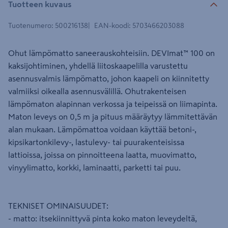
Tuotteen kuvaus
Tuotenumero
:
500216138
EAN-koodi
:
5703466203088
Ohut lämpömatto saneerauskohteisiin. DEVImat™ 100 on
kaksijohtiminen, yhdellä liitoskaapelilla varustettu
asennusvalmis lämpömatto, johon kaapeli on kiinnitetty
valmiiksi oikealla asennusvälillä. Ohutrakenteisen
lämpömaton alapinnan verkossa ja teipeissä on liimapinta.
Maton leveys on 0,5 m ja pituus määräytyy lämmitettävän
alan mukaan. Lämpömattoa voidaan käyttää betoni-,
kipsikartonkilevy-, lastulevy- tai puurakenteisissa
lattioissa, joissa on pinnoitteena laatta, muovimatto,
vinyylimatto, korkki, laminaatti, parketti tai puu.
TEKNISET OMINAISUUDET:
- matto: itsekiinnittyvä pinta koko maton leveydeltä,