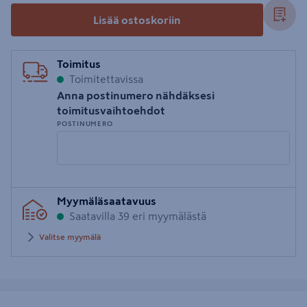
Lisää ostoskoriin
Toimitus
Toimitettavissa
Anna postinumero nähdäksesi
toimitusvaihtoehdot
POSTINUMERO
Syötä
Myymäläsaatavuus
postinumero
Saatavilla 39 eri myymälästä
Valitse myymälä