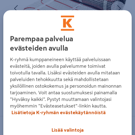
Edellinen
Seura
Parempaa palvelua
evästeiden avulla
K-ryhmä kumppaneineen käyttää palveluissaan
evästeitä, joiden avulla palvelumme toimivat
toivotulla tavalla. Lisäksi evästeiden avulla mitataan
palveluiden tehokkuutta sekä mahdollistetaan
yksilöllinen ostokokemus ja personoidun mainonnan
tarjoaminen. Voit antaa suostumuksesi painamalla
Zoomaa kuvaa sormilla kosketusnäytöllä
”Hyväksy kaikki”. Pystyt muuttamaan valintojasi
myöhemmin ”Evästeasetukset”-linkin kautta.
Lisätietoja K-ryhmän evästekäytännöistä
DEVI
Lisää valintoja