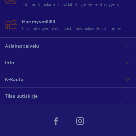
Jätä meille palautetta tai lähetä yhteydenottopyyntö.
Hae myymälää
Etsi lähin myymäläsi laajasta myymäläverkostostamme
Asiakaspalvelu
Info
K-Rauta
Tilaa uutiskirje