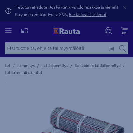
Tietoturvatiedote: Jos käytät kryptolompakkoa ja vierailit
K-ryhmän verkkosivuilla 27.7.,
lue tärkeät lisätiedot
.
/
/
/
/
LVI
Lämmitys
Lattialämmitys
Sähköinen lattialämmitys
Lattialämmitysmatot
Yksityiskohtainen kuvaus löytyy Tuotteen kuvaus -maamerki