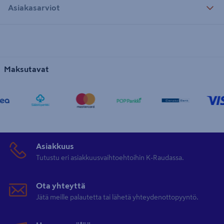
Asiakasarviot
Maksutavat
Asiakkuus
Tutustu eri asiakkuusvaihtoehtoihin K-Raudassa.
Ota yhteyttä
Jätä meille palautetta tai lähetä yhteydenottopyyntö.