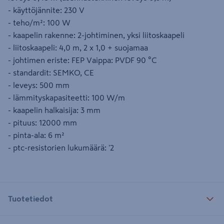
- käyttöjännite: 230 V
- teho/m²: 100 W
- kaapelin rakenne: 2-johtiminen, yksi liitoskaapeli
- liitoskaapeli: 4,0 m, 2 x 1,0 + suojamaa
- johtimen eriste: FEP Vaippa: PVDF 90 °C
- standardit: SEMKO, CE
- leveys: 500 mm
- lämmityskapasiteetti: 100 W/m
- kaapelin halkaisija: 3 mm
- pituus: 12000 mm
- pinta-ala: 6 m²
- ptc-resistorien lukumäärä: '2
Tuotetiedot