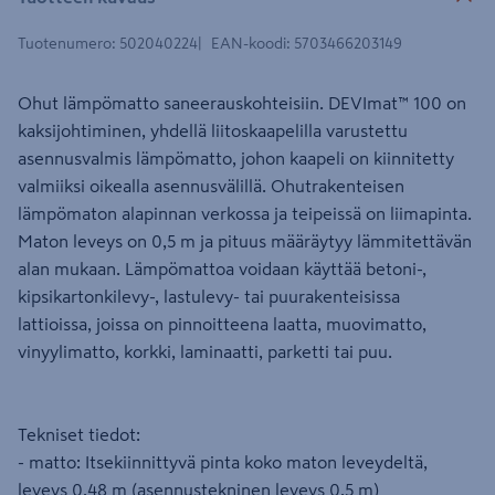
Tuotenumero
:
502040224
EAN-koodi
:
5703466203149
Ohut lämpömatto saneerauskohteisiin. DEVImat™ 100 on
kaksijohtiminen, yhdellä liitoskaapelilla varustettu
asennusvalmis lämpömatto, johon kaapeli on kiinnitetty
valmiiksi oikealla asennusvälillä. Ohutrakenteisen
lämpömaton alapinnan verkossa ja teipeissä on liimapinta.
Maton leveys on 0,5 m ja pituus määräytyy lämmitettävän
alan mukaan. Lämpömattoa voidaan käyttää betoni-,
kipsikartonkilevy-, lastulevy- tai puurakenteisissa
lattioissa, joissa on pinnoitteena laatta, muovimatto,
vinyylimatto, korkki, laminaatti, parketti tai puu.
Tekniset tiedot:
- matto: Itsekiinnittyvä pinta koko maton leveydeltä,
leveys 0,48 m (asennustekninen leveys 0,5 m)