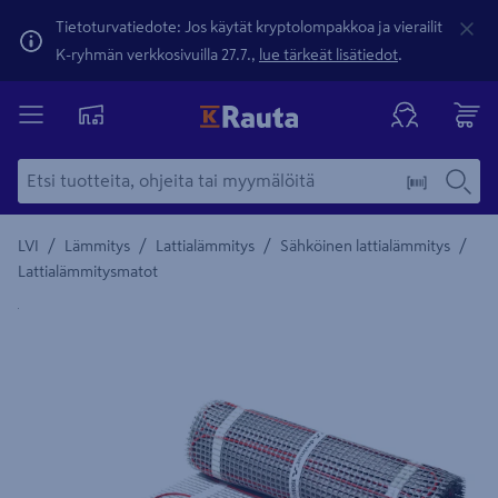
Tietoturvatiedote: Jos käytät kryptolompakkoa ja vierailit
K-ryhmän verkkosivuilla 27.7.,
lue tärkeät lisätiedot
.
/
/
/
/
LVI
Lämmitys
Lattialämmitys
Sähköinen lattialämmitys
Lattialämmitysmatot
Yksityiskohtainen kuvaus löytyy Tuotteen kuvaus -maamerki