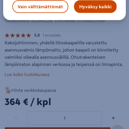
Lämpökaapelimatto DEVI DTIF-100
Vain välttämättömät
Hyväksy kaikki
600W 230V 0,5x12m
Tuotenumero
:
502040224
EAN-koodi
:
5703466203149
5.0
1 arvostelu
Kaksijohtiminen, yhdellä liitoskaapelilla varustettu
asennusvalmis lämpömatto, johon kaapeli on kiinnitetty
valmiiksi oikealla asennusvälillä. Ohutrakenteisen
lämpömaton alapinnan verkossa ja teipeissä on liimapinta.
Lue koko tuotekuvaus
Hinta verkkokaupassa
364€/kpl
364 €
/ kpl
1 tuotetta
Määrä
−
+