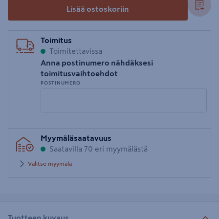
Lisää ostoskoriin
Toimitus
Toimitettavissa
Anna postinumero nähdäksesi
toimitusvaihtoehdot
POSTINUMERO
Syötä
Myymäläsaatavuus
postinumero
Saatavilla 70 eri myymälästä
Valitse myymälä
Tuotteen kuvaus