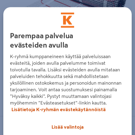
Parempaa palvelua
evästeiden avulla
K-ryhmä kumppaneineen käyttää palveluissaan
evästeitä, joiden avulla palvelumme toimivat
toivotulla tavalla. Lisäksi evästeiden avulla mitataan
palveluiden tehokkuutta sekä mahdollistetaan
yksilöllinen ostokokemus ja personoidun mainonnan
tarjoaminen. Voit antaa suostumuksesi painamalla
”Hyväksy kaikki”. Pystyt muuttamaan valintojasi
Zoomaa kuvaa sormilla kosketusnäytöllä
myöhemmin ”Evästeasetukset”-linkin kautta.
Lisätietoja K-ryhmän evästekäytännöistä
Lisää valintoja
DEVI