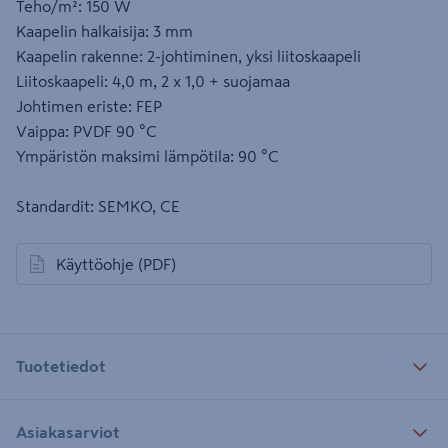
Teho/m²: 150 W
Kaapelin halkaisija: 3 mm
Kaapelin rakenne: 2-johtiminen, yksi liitoskaapeli
Liitoskaapeli: 4,0 m, 2 x 1,0 + suojamaa
Johtimen eriste: FEP
Vaippa: PVDF 90 °C
Ympäristön maksimi lämpötila: 90 °C
Standardit: SEMKO, CE
Käyttöohje
(PDF)
avautuu uuteen välilehteen
Tuotetiedot
Asiakasarviot