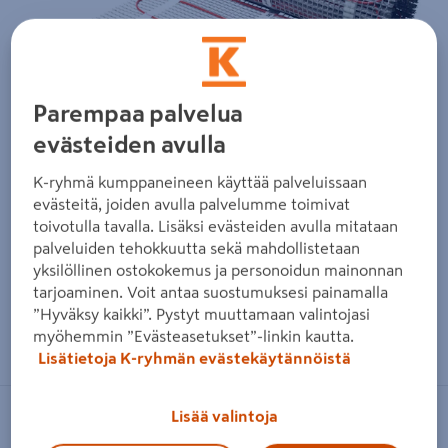
Parempaa palvelua
evästeiden avulla
K-ryhmä kumppaneineen käyttää palveluissaan
evästeitä, joiden avulla palvelumme toimivat
toivotulla tavalla. Lisäksi evästeiden avulla mitataan
palveluiden tehokkuutta sekä mahdollistetaan
yksilöllinen ostokokemus ja personoidun mainonnan
tarjoaminen. Voit antaa suostumuksesi painamalla
”Hyväksy kaikki”. Pystyt muuttamaan valintojasi
Zoomaa kuvaa sormilla kosketusnäytöllä
myöhemmin ”Evästeasetukset”-linkin kautta.
Lisätietoja K-ryhmän evästekäytännöistä
Lisää valintoja
DEVI