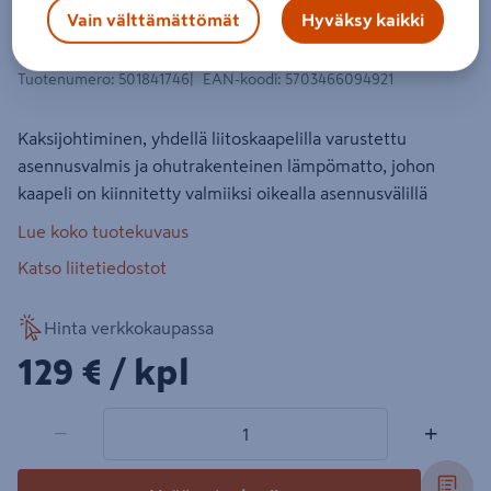
Lämpökaapelimatto DEVI DTIF-150
Vain välttämättömät
Hyväksy kaikki
75W 230V 0.5x1m
Tuotenumero
:
501841746
EAN-koodi
:
5703466094921
Kaksijohtiminen, yhdellä liitoskaapelilla varustettu
asennusvalmis ja ohutrakenteinen lämpömatto, johon
kaapeli on kiinnitetty valmiiksi oikealla asennusvälillä
Lue koko tuotekuvaus
Katso liitetiedostot
Hinta verkkokaupassa
129€/kpl
129 €
/ kpl
1 tuotetta
Määrä
−
+