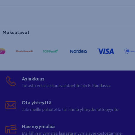
Maksutavat
Asiakkuus
Tutustu eri asiakkuusvaihtoehtoihin K-Raudassa.
Ota yhteyttä
Jätä meille palautetta tai lähetä yhteydenottopyyntö.
Hae myymälää
Etsi lähin myymäläsi laajasta myymäläverkostostamme