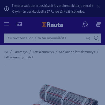
Tietoturvatiedote: Jos käytät kryptolompakkoa ja vierailit
K-ryhmän verkkosivuilla 27.7.,
lue tärkeät lisätiedot
.
/
/
/
/
LVI
Lämmitys
Lattialämmitys
Sähköinen lattialämmitys
Lattialämmitysmatot
Yksityiskohtainen kuvaus löytyy Tuotteen kuvaus -maamerki