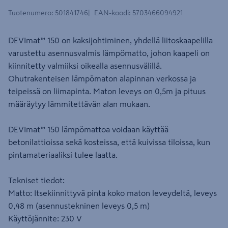
Tuotenumero
:
501841746
EAN-koodi
:
5703466094921
DEVImat™ 150 on kaksijohtiminen, yhdellä liitoskaapelilla
varustettu asennusvalmis lämpömatto, johon kaapeli on
kiinnitetty valmiiksi oikealla asennusvälillä.
Ohutrakenteisen lämpömaton alapinnan verkossa ja
teipeissä on liimapinta. Maton leveys on 0,5m ja pituus
määräytyy lämmitettävän alan mukaan.
DEVImat™ 150 lämpömattoa voidaan käyttää
betonilattioissa sekä kosteissa, että kuivissa tiloissa, kun
pintamateriaaliksi tulee laatta.
Tekniset tiedot:
Matto: Itsekiinnittyvä pinta koko maton leveydeltä, leveys
0,48 m (asennustekninen leveys 0,5 m)
Käyttöjännite: 230 V