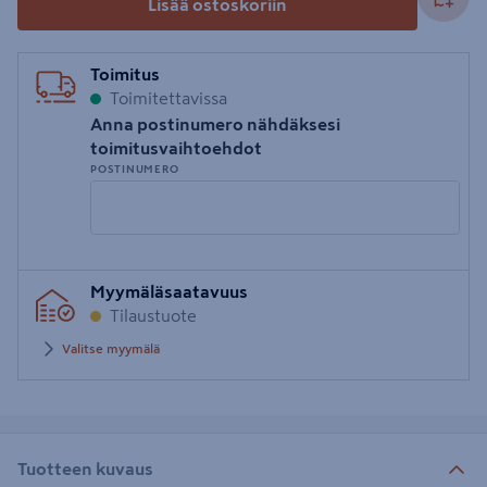
Lisää ostoskoriin
Toimitus
Toimitettavissa
Anna postinumero nähdäksesi
toimitusvaihtoehdot
POSTINUMERO
Syötä
Myymäläsaatavuus
postinumero
Tilaustuote
Valitse myymälä
Tuotteen kuvaus