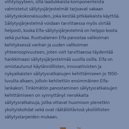
viihtyisyyteen, sillä laadukkaista komponenteista
valmistetut säilytysjärjestelmät tarjoavat vakaan
säilytyskokonaisuuden, joka kestää pitkäaikaista käyttöä.
Säilytysjärjestelmä voidaan tarvittaessa myös siirtää
helposti, koska Elfa-säilytysjärjestelmä on helppo koota
sekä purkaa. Ruotsalainen Elfa panostaa valikoiman
kehityksessä vanhan ja uuden valikoiman
yhteensopivuuteen, joten voit tarvittaessa täydentää
hankkimaasi säilytysjärjestelmää uusilla osilla. Elfa on
omistautunut käytännöllisten, innovatiivisten ja
nykyaikaisten säilytysratkaisujen kehittämiseen jo 1950-
luvulta alkaen, jolloin kehitettiin ensimmäinen Elfa-
lankakori. Tinkimätön panostaminen säilytysratkaisujen
kehittämiseen on synnyttänyt nerokkaita
säilytysratkaisuja, jotka ottavat huomioon pienetkin
yksityiskohdat sekä ovat räätälöitävissä yksilöllisten
säilytystarpeiden mukaan.