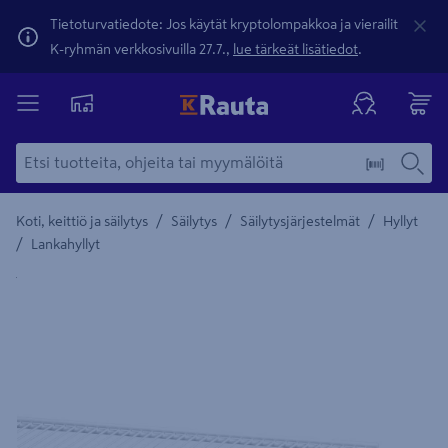
Tietoturvatiedote: Jos käytät kryptolompakkoa ja vierailit
K-ryhmän verkkosivuilla 27.7.,
lue tärkeät lisätiedot
.
/
/
/
Koti, keittiö ja säilytys
Säilytys
Säilytysjärjestelmät
Hyllyt
/
Lankahyllyt
Yksityiskohtainen kuvaus löytyy Tuotteen kuvaus -maamerki