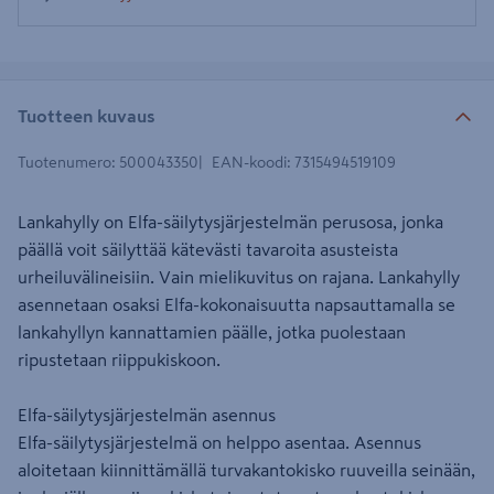
Tuotteen kuvaus
Tuotenumero
:
500043350
EAN-koodi
:
7315494519109
Lankahylly on Elfa-säilytysjärjestelmän perusosa, jonka
päällä voit säilyttää kätevästi tavaroita asusteista
urheiluvälineisiin. Vain mielikuvitus on rajana. Lankahylly
asennetaan osaksi Elfa-kokonaisuutta napsauttamalla se
lankahyllyn kannattamien päälle, jotka puolestaan
ripustetaan riippukiskoon.
Elfa-säilytysjärjestelmän asennus
Elfa-säilytysjärjestelmä on helppo asentaa. Asennus
aloitetaan kiinnittämällä turvakantokisko ruuveilla seinään,