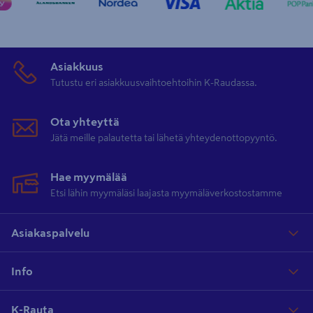
Asiakkuus
Tutustu eri asiakkuusvaihtoehtoihin K-Raudassa.
Ota yhteyttä
Jätä meille palautetta tai lähetä yhteydenottopyyntö.
Hae myymälää
Etsi lähin myymäläsi laajasta myymäläverkostostamme
Asiakaspalvelu
Info
K-Rauta