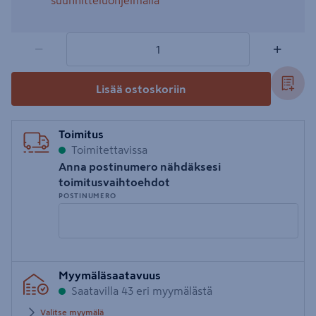
suunnitteluohjelmalla
1 tuotetta
Määrä
−
+
Lisää ostoskoriin
Toimitus
Toimitettavissa
Anna postinumero nähdäksesi
toimitusvaihtoehdot
POSTINUMERO
Syötä
Myymäläsaatavuus
postinumero
Saatavilla 43 eri myymälästä
Valitse myymälä