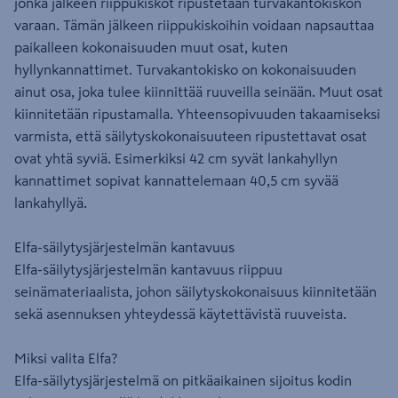
jonka jälkeen riippukiskot ripustetaan turvakantokiskon
varaan. Tämän jälkeen riippukiskoihin voidaan napsauttaa
paikalleen kokonaisuuden muut osat, kuten
hyllynkannattimet. Turvakantokisko on kokonaisuuden
ainut osa, joka tulee kiinnittää ruuveilla seinään. Muut osat
kiinnitetään ripustamalla. Yhteensopivuuden takaamiseksi
varmista, että säilytyskokonaisuuteen ripustettavat osat
ovat yhtä syviä. Esimerkiksi 42 cm syvät lankahyllyn
kannattimet sopivat kannattelemaan 40,5 cm syvää
lankahyllyä.
Elfa-säilytysjärjestelmän kantavuus
Elfa-säilytysjärjestelmän kantavuus riippuu
seinämateriaalista, johon säilytyskokonaisuus kiinnitetään
sekä asennuksen yhteydessä käytettävistä ruuveista.
Miksi valita Elfa?
Elfa-säilytysjärjestelmä on pitkäaikainen sijoitus kodin