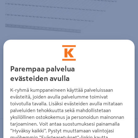
Parempaa palvelua
evästeiden avulla
K-ryhmä kumppaneineen käyttää palveluissaan
evästeitä, joiden avulla palvelumme toimivat
Zoomaa kuvaa sormilla kosketusnäytöllä
toivotulla tavalla. Lisäksi evästeiden avulla mitataan
palveluiden tehokkuutta sekä mahdollistetaan
yksilöllinen ostokokemus ja personoidun mainonnan
tarjoaminen. Voit antaa suostumuksesi painamalla
”Hyväksy kaikki”. Pystyt muuttamaan valintojasi
ELFA
myöhemmin ”Evästeasetukset”-linkin kautta.