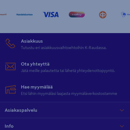
Asiakkuus
Tutustu eri asiakkuusvaihtoehtoihin K-Raudassa.
Ota yhteyttä
Jätä meille palautetta tai lähetä yhteydenottopyyntö.
Hae myymälää
Etsi lähin myymäläsi laajasta myymäläverkostostamme
Asiakaspalvelu
Info