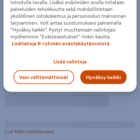
toivotulla tavalla. Lisäksi evästeiden avulla mitataan
palveluiden tehokkuutta sekä mahdollistetaan
yksilöllinen ostokokemus ja personoidun mainonnan
tarjoaminen. Voit antaa suostumuksesi painamalla
”Hyväksy kaikki”. Pystyt muuttamaan valintojasi
myöhemmin ”Evästeasetukset”-linkin kautta.
Lisätietoja K-ryhmän evästekäytännöistä
Lisää valintoja
Vain välttämättömät
Hyväksy kaikki
Lue koko tuotekuvaus