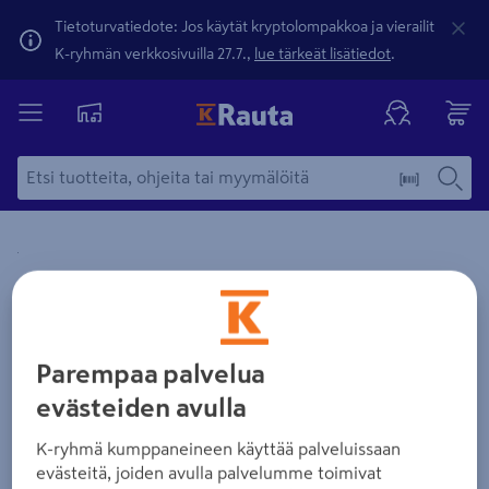
Tietoturvatiedote: Jos käytät kryptolompakkoa ja vierailit
K-ryhmän verkkosivuilla 27.7.,
lue tärkeät lisätiedot
.
Yksityiskohtainen kuvaus löytyy Tuotteen kuvaus -maamerki
Zoomaa kuvaa sormilla kosketusnäytöllä
Parempaa palvelua
evästeiden avulla
K-ryhmä kumppaneineen käyttää palveluissaan
evästeitä, joiden avulla palvelumme toimivat