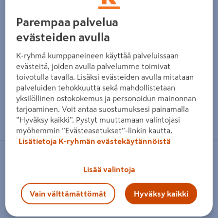
Parempaa palvelua
evästeiden avulla
K-ryhmä kumppaneineen käyttää palveluissaan
evästeitä, joiden avulla palvelumme toimivat
toivotulla tavalla. Lisäksi evästeiden avulla mitataan
palveluiden tehokkuutta sekä mahdollistetaan
yksilöllinen ostokokemus ja personoidun mainonnan
tarjoaminen. Voit antaa suostumuksesi painamalla
Zoomaa kuvaa sormilla kosketusnäytöllä
”Hyväksy kaikki”. Pystyt muuttamaan valintojasi
myöhemmin ”Evästeasetukset”-linkin kautta.
Lisätietoja K-ryhmän evästekäytännöistä
PLASTIMO
Lisää valintoja
Lasten pelastusliivi Plastimo 100N 3-
8kg
Vain välttämättömät
Hyväksy kaikki
Tuotenumero
:
502714076
EAN-koodi
:
3162420710222