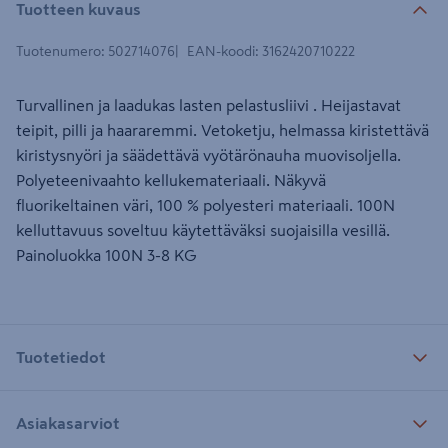
Tuotteen kuvaus
Tuotenumero
:
502714076
EAN-koodi
:
3162420710222
Turvallinen ja laadukas lasten pelastusliivi . Heijastavat
teipit, pilli ja haararemmi. Vetoketju, helmassa kiristettävä
kiristysnyöri ja säädettävä vyötärönauha muovisoljella.
Polyeteenivaahto kellukemateriaali. Näkyvä
fluorikeltainen väri, 100 % polyesteri materiaali. 100N
kelluttavuus soveltuu käytettäväksi suojaisilla vesillä.
Painoluokka 100N 3-8 KG
Tuotetiedot
Asiakasarviot