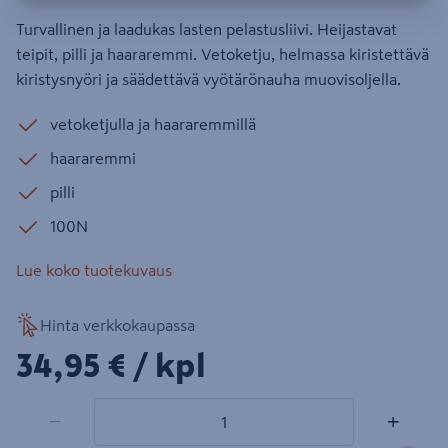
Turvallinen ja laadukas lasten pelastusliivi. Heijastavat
teipit, pilli ja haararemmi. Vetoketju, helmassa kiristettävä
kiristysnyöri ja säädettävä vyötärönauha muovisoljella.
vetoketjulla ja haararemmillä
haararemmi
pilli
100N
Lue koko tuotekuvaus
Hinta verkkokaupassa
34,95€/kpl
34,95 €
/ kpl
1 tuotetta
Määrä
−
+