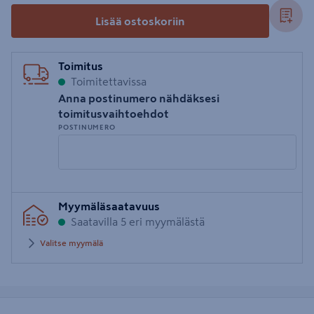
Lisää ostoskoriin
Toimitus
Toimitettavissa
Anna postinumero nähdäksesi
toimitusvaihtoehdot
POSTINUMERO
Syötä
Myymäläsaatavuus
postinumero
Saatavilla 5 eri myymälästä
Valitse myymälä