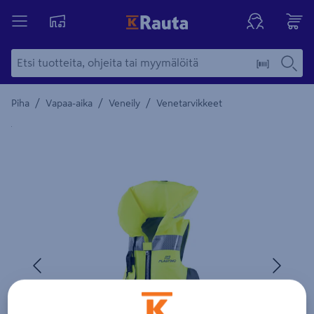
/
/
/
Piha
Vapaa-aika
Veneily
Venetarvikkeet
Yksityiskohtainen kuvaus löytyy Tuotteen kuvaus -maamerki
Edellinen
Seura