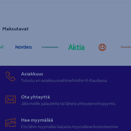
Maksutavat
Asiakkuus
Tutustu eri asiakkuusvaihtoehtoihin K-Raudassa.
Ota yhteyttä
Jätä meille palautetta tai lähetä yhteydenottopyyntö.
Hae myymälää
Etsi lähin myymäläsi laajasta myymäläverkostostamme