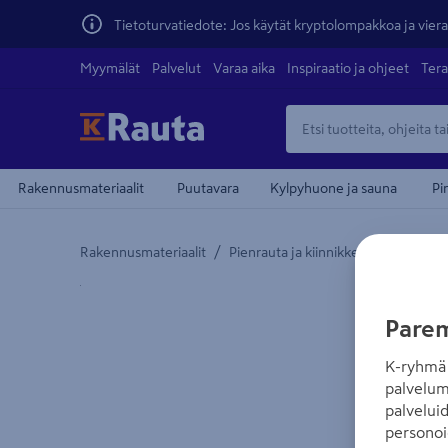
Tietoturvatiedote: Jos käytät kryptolompakkoa ja vierai
Myymälät
Palvelut
Varaa aika
Inspiraatio ja ohjeet
Tera
Rakennusmateriaalit
Puutavara
Kylpyhuone ja sauna
Pi
/
/
Rakennusmateriaalit
Pienrauta ja kiinnikkeet
Kulmarau
Yksityiskohtainen kuvaus löytyy Tuotteen kuvaus -
Parem
K-ryhmä 
palvelum
palvelui
personoi