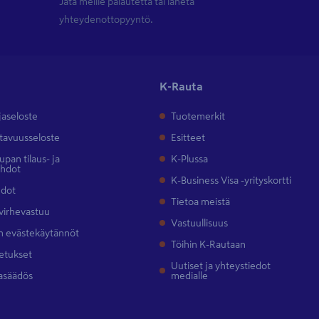
Jätä meille palautetta tai lähetä
yhteydenottopyyntö.
K-Rauta
jaseloste
Tuotemerkit
tavuusseloste
Esitteet
pan tilaus- ja
K-Plussa
ehdot
K-Business Visa -yrityskortti
hdot
Tietoa meistä
 virhevastuu
Vastuullisuus
 evästekäytännöt
Töihin K-Rautaan
etukset
Uutiset ja yhteystiedot
asäädös
medialle