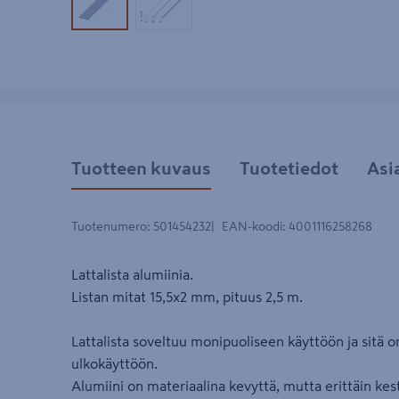
Tuotekuva 1
Tuotekuva 2
Tuotteen kuvaus
Tuotetiedot
Asi
Tuotenumero
:
501454232
EAN-koodi
:
4001116258268
Lattalista alumiinia.
Listan mitat 15,5x2 mm, pituus 2,5 m.
Lattalista soveltuu monipuoliseen käyttöön ja sitä on
ulkokäyttöön.
Alumiini on materiaalina kevyttä, mutta erittäin kes