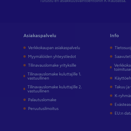
Tutustu eri asiakkuusvaihtoehtoihin K-Raudassa.
Asiakaspalvelu
Info
Verkkokaupan asiakaspalvelu
Tietosuo
Myymälöiden yhteystiedot
Saavutet
Tilinavauslomake yrityksille
Verkkokau
toimitus
Tilinavauslomake kuluttajille 1.
vastuullinen
Käyttöe
Tilinavauslomake kuluttajille 2.
Takuu ja
vastuullinen
K-ryhmän
Palautuslomake
Evästeas
Peruutusilmoitus
EU:n dat