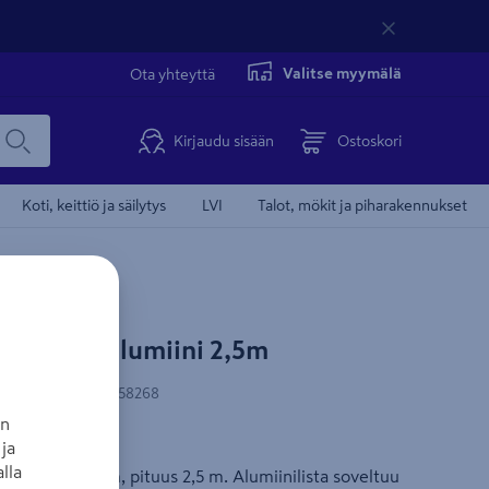
Valitse myymälä
Ota yhteyttä
Kirjaudu sisään
Ostoskori
Koti, keittiö ja säilytys
LVI
Talot, mökit ja piharakennukset
15,5x2mm alumiini 2,5m
-koodi
:
4001116258268
an
ja
u
lla
 mitat 15,5x2 mm, pituus 2,5 m. Alumiinilista soveltuu