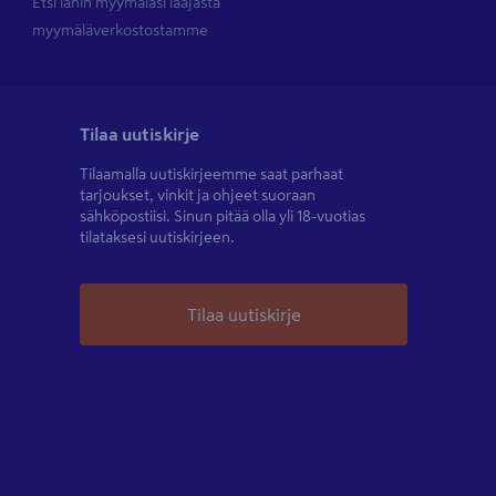
Etsi lähin myymäläsi laajasta
myymäläverkostostamme
Tilaa uutiskirje
Tilaamalla uutiskirjeemme saat parhaat
tarjoukset, vinkit ja ohjeet suoraan
sähköpostiisi. Sinun pitää olla yli 18-vuotias
tilataksesi uutiskirjeen.
Tilaa uutiskirje