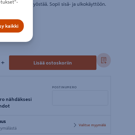
tukset”-
itä on helppo työstää. Sopii sisä- ja ulkokäyttöön.
y kaikki
+
Lisää ostoskoriin
POSTINUMERO
ro nähdäksesi
hdot
Syötä
uus
postinumero
Valitse myymälä
myymälästä