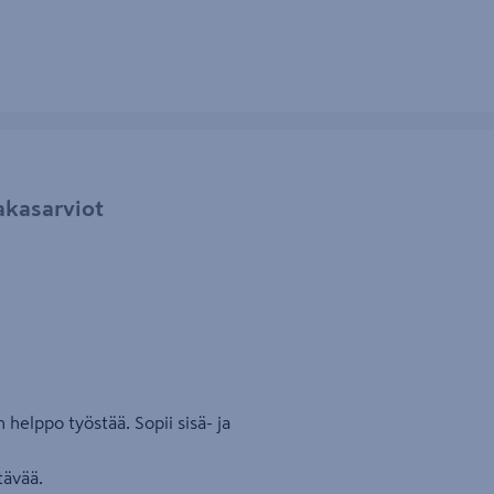
akasarviot
 helppo työstää. Sopii sisä- ja
tävää.