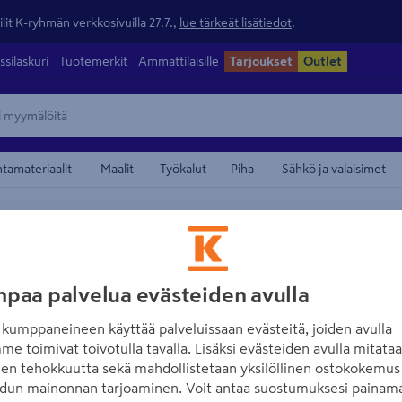
lit K-ryhmän verkkosivuilla 27.7.,
lue tärkeät lisätiedot
.
ssilaskuri
Tuotemerkit
Ammattilaisille
Tarjoukset
Outlet
ntamateriaalit
Maalit
Työkalut
Piha
Sähkö ja valaisimet
/
dat, naulauslevyt ja palkkikengät
Pyörötangot, kulmat ja u-profiilit
maamerkistä
ALFER
Lattalista Alfer 
paa palvelua evästeiden avulla
Tuotenumero
:
501454232
EAN
kumppaneineen käyttää palveluissaan evästeitä, joiden avulla
me toimivat toivotulla tavalla. Lisäksi evästeiden avulla mitata
den tehokkuutta sekä mahdollistetaan yksilöllinen ostokokemus 
5.0
1 arvostel
dun mainonnan tarjoaminen. Voit antaa suostumuksesi painama
Lattalista alumiinia. Listan