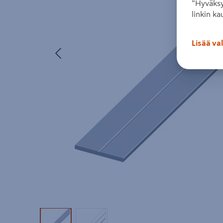
”Hyväksy
linkin ka
Lisää va
Edellinen