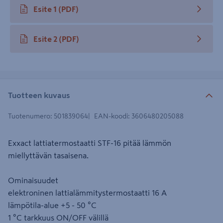
Esite 1
(PDF)
avautuu uuteen välilehteen
Esite 2
(PDF)
avautuu uuteen välilehteen
Tuotteen kuvaus
Tuotenumero
:
501839064
EAN-koodi
:
3606480205088
Exxact lattiatermostaatti STF-16 pitää lämmön
miellyttävän tasaisena.
Ominaisuudet
elektroninen lattialämmitystermostaatti 16 A
lämpötila-alue +5 - 50 °C
1 °C tarkkuus ON/OFF välillä