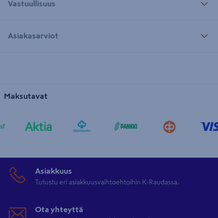
Vastuullisuus
Asiakasarviot
Maksutavat
Asiakkuus
Tutustu eri asiakkuusvaihtoehtoihin K-Raudassa.
Ota yhteyttä