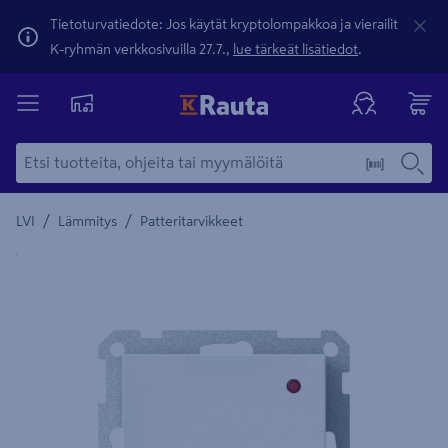
Tietoturvatiedote: Jos käytät kryptolompakkoa ja vierailit
K-ryhmän verkkosivuilla 27.7.,
lue tärkeät lisätiedot
.
/
/
LVI
Lämmitys
Patteritarvikkeet
Yksityiskohtainen kuvaus löytyy Tuotteen kuvaus -maamerki