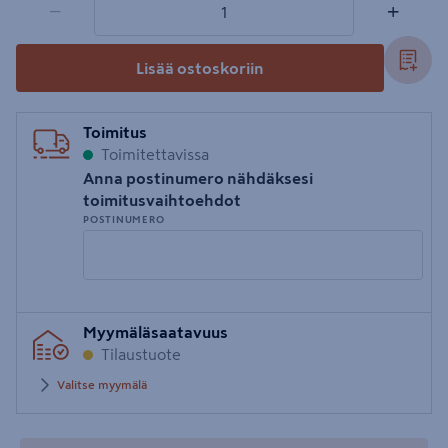
−
+
Lisää ostoskoriin
Toimitus
Toimitettavissa
Anna postinumero nähdäksesi
toimitusvaihtoehdot
POSTINUMERO
Syötä
Myymäläsaatavuus
postinumero
Tilaustuote
Valitse myymälä