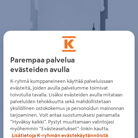
Parempaa palvelua
evästeiden avulla
K-ryhmä kumppaneineen käyttää palveluissaan
evästeitä, joiden avulla palvelumme toimivat
Zoomaa kuvaa sormilla kosketusnäytöllä
toivotulla tavalla. Lisäksi evästeiden avulla mitataan
palveluiden tehokkuutta sekä mahdollistetaan
yksilöllinen ostokokemus ja personoidun mainonnan
tarjoaminen. Voit antaa suostumuksesi painamalla
”Hyväksy kaikki”. Pystyt muuttamaan valintojasi
SCHNEIDER ELECTRIC
myöhemmin ”Evästeasetukset”-linkin kautta.
Lattiatermostaatti Schneider Electric
Lisätietoja K-ryhmän evästekäytännöistä