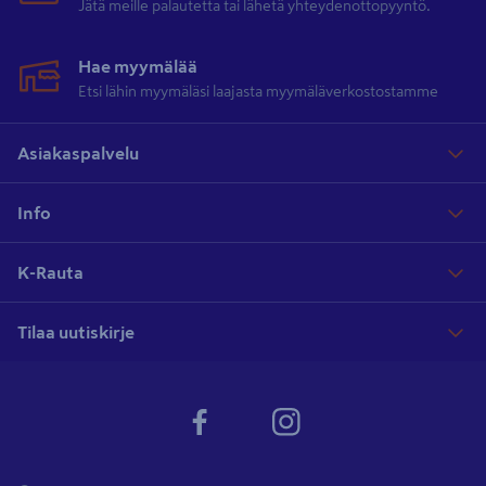
Jätä meille palautetta tai lähetä yhteydenottopyyntö.
Hae myymälää
Etsi lähin myymäläsi laajasta myymäläverkostostamme
Asiakaspalvelu
Info
K-Rauta
Tilaa uutiskirje