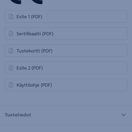
Esite 1
(PDF)
avautuu uuteen välilehteen
Sertifikaatti
(PDF)
avautuu uuteen välilehteen
Tuotekortti
(PDF)
avautuu uuteen välilehteen
Esite 2
(PDF)
avautuu uuteen välilehteen
Käyttöohje
(PDF)
avautuu uuteen välilehteen
Tuotetiedot