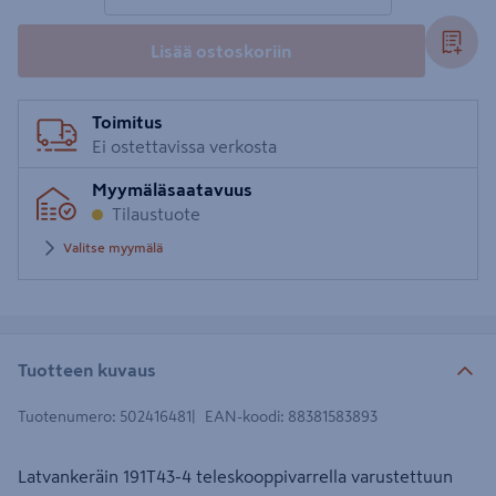
Lisää ostoskoriin
Toimitus
Ei ostettavissa verkosta
Myymäläsaatavuus
Tilaustuote
Valitse myymälä
Tuotteen kuvaus
Tuotenumero
:
502416481
EAN-koodi
:
88381583893
Latvankeräin 191T43-4 teleskooppivarrella varustettuun