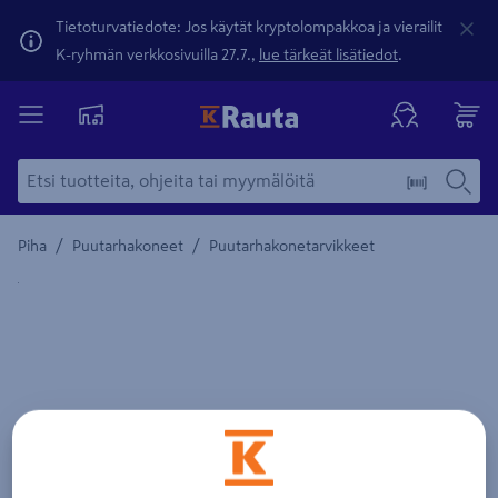
Tietoturvatiedote: Jos käytät kryptolompakkoa ja vierailit
K-ryhmän verkkosivuilla 27.7.,
lue tärkeät lisätiedot
.
/
/
Piha
Puutarhakoneet
Puutarhakonetarvikkeet
Yksityiskohtainen kuvaus löytyy Tuotteen kuvaus -maamerki