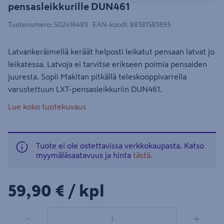
pensasleikkurille DUN461
Tuotenumero
:
502416481
EAN-koodi
:
88381583893
Latvankeräimellä keräät helposti leikatut pensaan latvat jo
leikatessa. Latvoja ei tarvitse erikseen poimia pensaiden
juuresta. Sopii Makitan pitkällä teleskooppivarrella
varustettuun LXT-pensasleikkuriin DUN461.
Lue koko tuotekuvaus
Tuote ei ole ostettavissa verkkokaupasta. Katso
myymäläsaatavuus ja hinta
tästä.
59,90€/kpl
59,90 €
/ kpl
1 tuotetta
Määrä
−
+