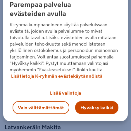
Parempaa palvelua
evästeiden avulla
K-ryhmä kumppaneineen käyttää palveluissaan
evästeitä, joiden avulla palvelumme toimivat
toivotulla tavalla. Lisäksi evästeiden avulla mitataan
palveluiden tehokkuutta sekä mahdollistetaan
yksilöllinen ostokokemus ja personoidun mainonnan
tarjoaminen. Voit antaa suostumuksesi painamalla
”Hyväksy kaikki”. Pystyt muuttamaan valintojasi
myöhemmin ”Evästeasetukset”-linkin kautta.
Lisätietoja K-ryhmän evästekäytännöistä
Zoomaa kuvaa sormilla kosketusnäytöllä
Lisää valintoja
Vain välttämättömät
Hyväksy kaikki
MAKITA
Latvankeräin Makita