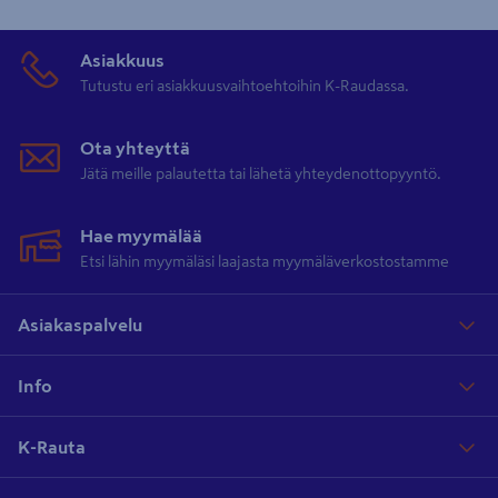
Asiakkuus
Tutustu eri asiakkuusvaihtoehtoihin K-Raudassa.
Ota yhteyttä
Jätä meille palautetta tai lähetä yhteydenottopyyntö.
Hae myymälää
Etsi lähin myymäläsi laajasta myymäläverkostostamme
Asiakaspalvelu
Info
K-Rauta