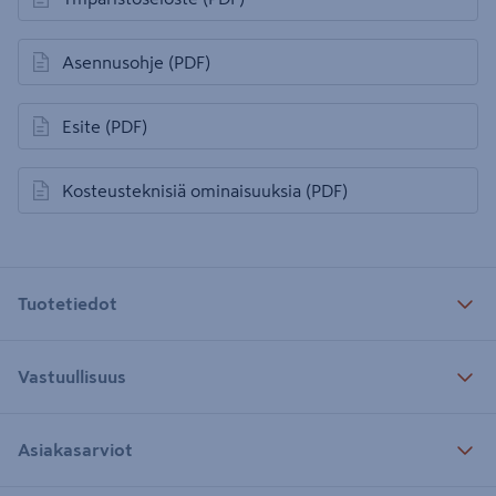
avautuu uuteen välilehteen
Asennusohje
(PDF)
avautuu uuteen välilehteen
Esite
(PDF)
avautuu uuteen välilehteen
Kosteusteknisiä ominaisuuksia
(PDF)
avautuu uuteen välilehteen
Tuotetiedot
Vastuullisuus
Asiakasarviot