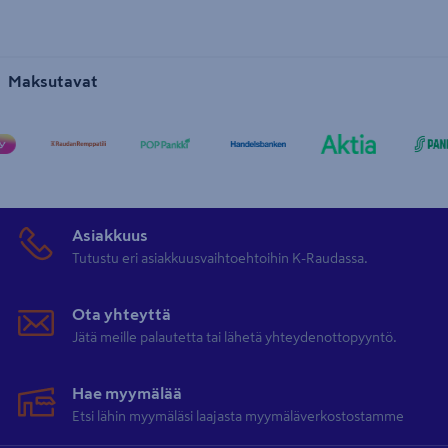
Maksutavat
Asiakkuus
Tutustu eri asiakkuusvaihtoehtoihin K-Raudassa.
Ota yhteyttä
Jätä meille palautetta tai lähetä yhteydenottopyyntö.
Hae myymälää
Etsi lähin myymäläsi laajasta myymäläverkostostamme