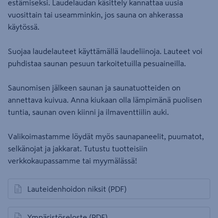
estämiseksi. Laudelaudan käsittely kannattaa uusia
vuosittain tai useamminkin, jos sauna on ahkerassa
käytössä.
Suojaa laudelauteet käyttämällä laudeliinoja. Lauteet voi
puhdistaa saunan pesuun tarkoitetuilla pesuaineilla.
Saunomisen jälkeen saunan ja saunatuotteiden on
annettava kuivua. Anna kiukaan olla lämpimänä puolisen
tuntia, saunan oven kiinni ja ilmaventtiilin auki.
Valikoimastamme löydät myös saunapaneelit, puumatot,
selkänojat ja jakkarat. Tutustu tuotteisiin
verkkokaupassamme tai myymälässä!
Lauteidenhoidon niksit
(PDF)
avautuu uuteen välilehteen
Ympäristöseloste
(PDF)