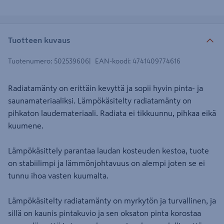
Tuotteen kuvaus
Tuotenumero
:
502539606
EAN-koodi
:
4741409774616
Radiatamänty on erittäin kevyttä ja sopii hyvin pinta- ja
saunamateriaaliksi. Lämpökäsitelty radiatamänty on
pihkaton laudemateriaali. Radiata ei tikkuunnu, pihkaa eikä
kuumene.
Lämpökäsittely parantaa laudan kosteuden kestoa, tuote
on stabiilimpi ja lämmönjohtavuus on alempi joten se ei
tunnu ihoa vasten kuumalta.
Lämpökäsitelty radiatamänty on myrkytön ja turvallinen, ja
sillä on kaunis pintakuvio ja sen oksaton pinta korostaa