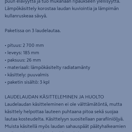
puun elävyyttä ja tuo mukanaan ripaukseen ylellisyyttä.
Lämpökäsittely korostaa laudan kuviointia ja lämpimän
kullanruskeaa sävyä.
Paketissa on 3 laudelautaa.
• pituus: 2 700 mm
• leveys: 185 mm
• paksuus: 26 mm
• materiaali: lämpökäsitelty radiatamänty
• käsittely: puuvalmis
• paketin sisältö: 3 kpl
LAUDELAUDAN KÄSITTELEMINEN JA HUOLTO
Laudelaudan käsitteleminen ei ole välttämätöntä, mutta
käsittely helpottaa lauteen puhtaana pitoa sekä suojaa
lautaa kosteudelta. Käsittelyyn suositellaan parafiiniöljyä.
Muista käsitellä myös laudan sahauspäät päätyhalkeamien