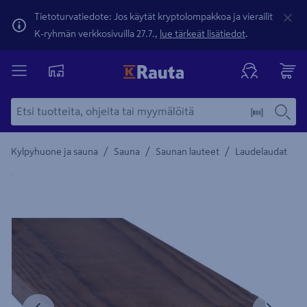
Tietoturvatiedote: Jos käytät kryptolompakkoa ja vierailit
K-ryhmän verkkosivuilla 27.7.,
lue tärkeät lisätiedot
.
/
/
/
Kylpyhuone ja sauna
Sauna
Saunan lauteet
Laudelaudat
Yksityiskohtainen kuvaus löytyy Tuotteen kuvaus -maamerki
Edellinen
Seura