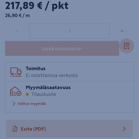
217,89€/pkt
217,89 €
/ pkt
26,90€/m
26,90 €
/ m
1 tuotetta
Määrä
−
+
Lisää ostoskoriin
Toimitus
Ei ostettavissa verkosta
Myymäläsaatavuus
Tilaustuote
Valitse myymälä
Esite
(PDF)
avautuu uuteen välilehteen