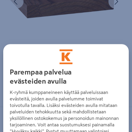
Parempaa palvelua
evästeiden avulla
Zoomaa kuvaa sormilla kosketusnäytöllä
K-ryhmä kumppaneineen käyttää palveluissaan
evästeitä, joiden avulla palvelumme toimivat
toivotulla tavalla. Lisäksi evästeiden avulla mitataan
palveluiden tehokkuutta sekä mahdollistetaan
yksilöllinen ostokokemus ja personoidun mainonnan
THERMORY
tarjoaminen. Voit antaa suostumuksesi painamalla
Laudelauta Thermory 26x185x2700
”Hyväksy kaikki”. Pystyt muuttamaan valintojasi