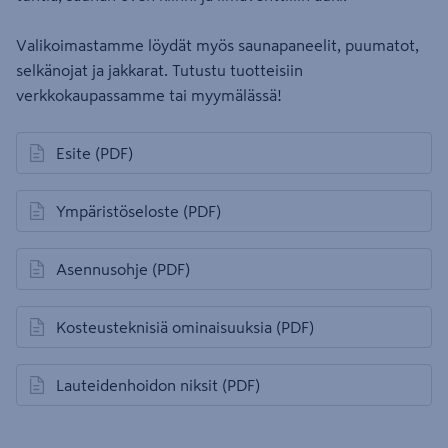
Valikoimastamme löydät myös saunapaneelit, puumatot,
selkänojat ja jakkarat. Tutustu tuotteisiin
verkkokaupassamme tai myymälässä!
Esite
(PDF)
avautuu uuteen välilehteen
Ympäristöseloste
(PDF)
avautuu uuteen välilehteen
Asennusohje
(PDF)
avautuu uuteen välilehteen
Kosteusteknisiä ominaisuuksia
(PDF)
avautuu uuteen välilehteen
Lauteidenhoidon niksit
(PDF)
avautuu uuteen välilehteen