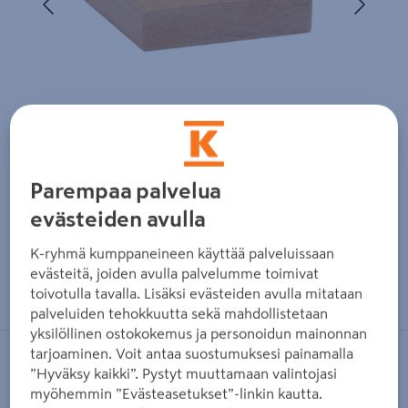
Parempaa palvelua
evästeiden avulla
K-ryhmä kumppaneineen käyttää palveluissaan
evästeitä, joiden avulla palvelumme toimivat
Zoomaa kuvaa sormilla kosketusnäytöllä
toivotulla tavalla. Lisäksi evästeiden avulla mitataan
palveluiden tehokkuutta sekä mahdollistetaan
yksilöllinen ostokokemus ja personoidun mainonnan
tarjoaminen. Voit antaa suostumuksesi painamalla
THERMORY
”Hyväksy kaikki”. Pystyt muuttamaan valintojasi
myöhemmin ”Evästeasetukset”-linkin kautta.
Laudelauta Thermory 28x120x2100