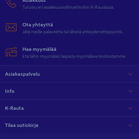
Asiakkuus
Tutustu eri asiakkuusvaihtoehtoihin K-Raudassa.
Ota yhteyttä
Jätä meille palautetta tai lähetä yhteydenottopyyntö.
Hae myymälää
Etsi lähin myymäläsi laajasta myymäläverkostostamme
Asiakaspalvelu
Info
K-Rauta
Tilaa uutiskirje