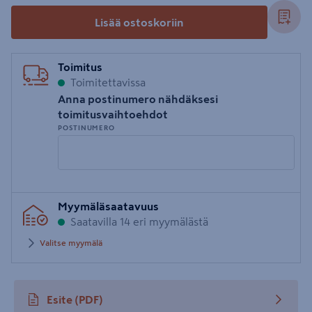
Lisää ostoskoriin
Toimitus
Toimitettavissa
Anna postinumero nähdäksesi
toimitusvaihtoehdot
POSTINUMERO
Syötä
Myymäläsaatavuus
postinumero
Saatavilla 14 eri myymälästä
Valitse myymälä
Esite
(PDF)
avautuu uuteen välilehteen