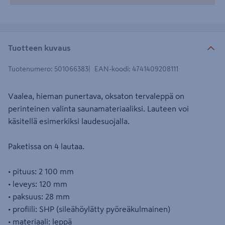
Tuotteen kuvaus
Tuotenumero
:
501066383
EAN-koodi
:
4741409208111
Vaalea, hieman punertava, oksaton tervaleppä on
perinteinen valinta saunamateriaaliksi. Lauteen voi
käsitellä esimerkiksi laudesuojalla.
Paketissa on 4 lautaa.
• pituus: 2 100 mm
• leveys: 120 mm
• paksuus: 28 mm
• profiili: SHP (sileähöylätty pyöreäkulmainen)
• materiaali: leppä