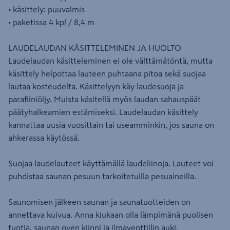
• käsittely: puuvalmis
• paketissa 4 kpl / 8,4 m
LAUDELAUDAN KÄSITTELEMINEN JA HUOLTO
Laudelaudan käsitteleminen ei ole välttämätöntä, mutta
käsittely helpottaa lauteen puhtaana pitoa sekä suojaa
lautaa kosteudelta. Käsittelyyn käy laudesuoja ja
parafiiniöljy. Muista käsitellä myös laudan sahauspäät
päätyhalkeamien estämiseksi. Laudelaudan käsittely
kannattaa uusia vuosittain tai useamminkin, jos sauna on
ahkerassa käytössä.
Suojaa laudelauteet käyttämällä laudeliinoja. Lauteet voi
puhdistaa saunan pesuun tarkoitetuilla pesuaineilla.
Saunomisen jälkeen saunan ja saunatuotteiden on
annettava kuivua. Anna kiukaan olla lämpimänä puolisen
tuntia, saunan oven kiinni ja ilmaventtiilin auki.