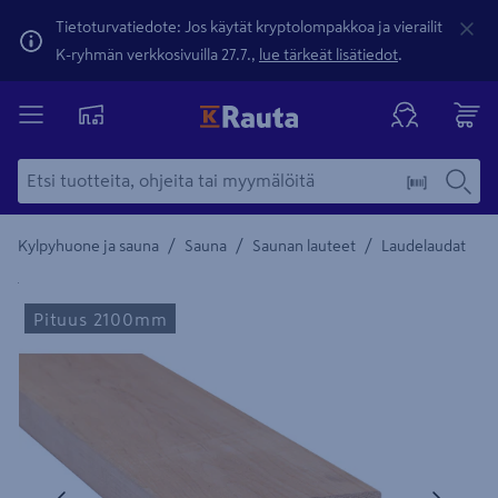
Tietoturvatiedote: Jos käytät kryptolompakkoa ja vierailit
K-ryhmän verkkosivuilla 27.7.,
lue tärkeät lisätiedot
.
/
/
/
Kylpyhuone ja sauna
Sauna
Saunan lauteet
Laudelaudat
Yksityiskohtainen kuvaus löytyy Tuotteen kuvaus -maamerki
Pituus 2100mm
Edellinen
Seura