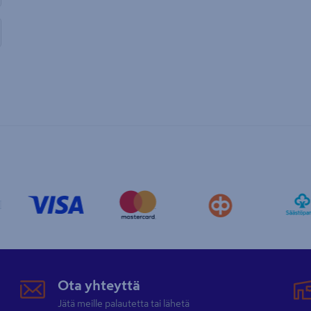
Ota yhteyttä
Jätä meille palautetta tai lähetä