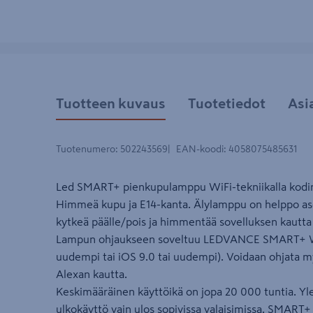
Tuotteen kuvaus
Tuotetiedot
Asi
Tuotenumero
:
502243569
EAN-koodi
:
4058075485631
Led SMART+ pienkupulamppu WiFi-tekniikalla kodin
Himmeä kupu ja E14-kanta. Älylamppu on helppo ase
kytkeä päälle/pois ja himmentää sovelluksen kautta ä
Lampun ohjaukseen soveltuu LEDVANCE SMART+ WiFi
uudempi tai iOS 9.0 tai uudempi). Voidaan ohjata 
Alexan kautta.
Keskimääräinen käyttöikä on jopa 20 000 tuntia. Ylei
ulkokäyttö vain ulos sopivissa valaisimissa. SMART