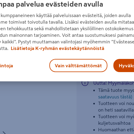
paa palvelua evästeiden avulla
lm, ohjattavissa sovellukse
K, RGBW.
kumppaneineen käyttää palveluissaan evästeitä, joiden avulla
me toimivat toivotulla tavalla. Lisäksi evästeiden avulla mitata
Lue koko tuotekuvaus
Seuraava
den tehokkuutta sekä mahdollistetaan yksilöllinen ostokokemus 
dun mainonnan tarjoaminen. Voit antaa suostumuksesi painama
 kaikki”. Pystyt muuttamaan valintojasi myöhemmin ”Evästease
utta.
Lisätietoja K-ryhmän evästekäytännöistä
Katso liitetiedostot
lintoja
Vain välttämättömät
Hyväks
Uutta! Myymäläkoht
Tämä tuote myyd
saatavuus tästä)
Tuotteen voi nout
on heti saatavilla
Tuotteen voi myö
kuljetusvaihtoa
Huomaathan että
Seuraava