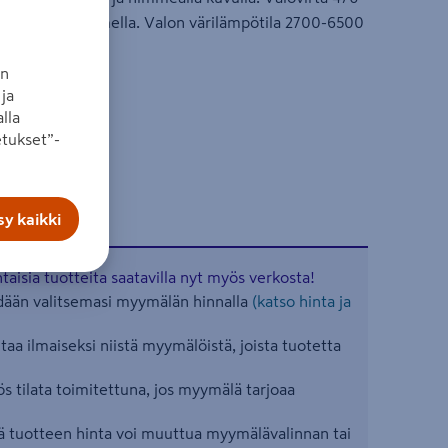
lla ja älykaiuttimella. Valon värilämpötila 2700-6500
an
ja
lla
tukset”-
y kaikki
aisia tuotteita saatavilla nyt myös verkosta!
ään valitsemasi myymälän hinnalla
(katso hinta ja
aa ilmaiseksi niistä myymälöistä, joista tuotetta
s tilata toimitettuna, jos myymälä tarjoaa
 tuotteen hinta voi muuttua myymälävalinnan tai