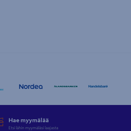
Hae myymälää
Etsi lähin myymäläsi laajasta