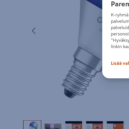
Parem
K-ryhmä 
palvelum
Edellinen
palvelui
personoi
”Hyväksy
linkin ka
Lisää va