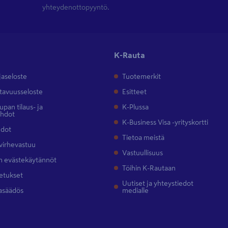
yhteydenottopyyntö.
K-Rauta
jaseloste
Tuotemerkit
tavuusseloste
Esitteet
pan tilaus- ja
K-Plussa
ehdot
K-Business Visa -yrityskortti
hdot
Tietoa meistä
 virhevastuu
Vastuullisuus
 evästekäytännöt
Töihin K-Rautaan
etukset
Uutiset ja yhteystiedot
asäädös
medialle