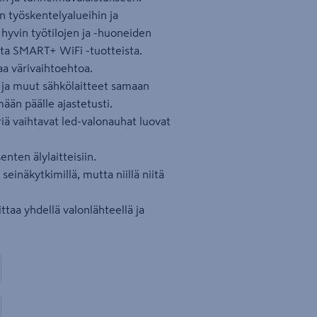
n työskentelyalueihin ja
 hyvin työtilojen ja -huoneiden
ista SMART+ WiFi -tuotteista.
aa värivaihtoehtoa.
et ja muut sähkölaitteet samaan
mään päälle ajastetusti.
äriä vaihtavat led-valonauhat luovat
ten älylaitteisiin.
einäkytkimillä, mutta niillä niitä
ttaa yhdellä valonlähteellä ja