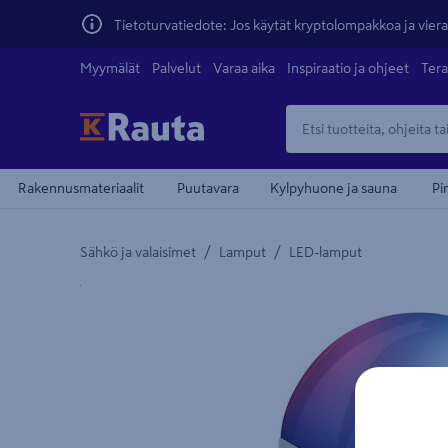
Tietoturvatiedote: Jos käytät kryptolompakkoa ja vierai
Myymälät
Palvelut
Varaa aika
Inspiraatio ja ohjeet
Tera
Rakennusmateriaalit
Puutavara
Kylpyhuone ja sauna
Pi
/
/
Sähkö ja valaisimet
Lamput
LED-lamput
Yksityiskohtainen kuvaus löytyy Tuotteen kuvaus -