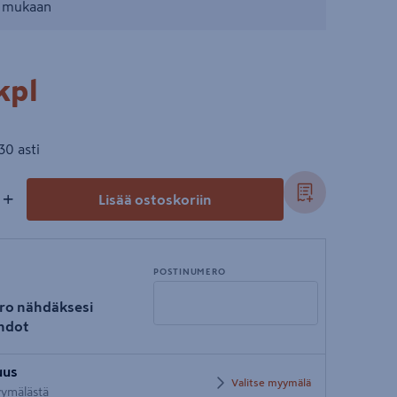
n mukaan
pl
kpl
30 asti
+
Lisää ostoskoriin
POSTINUMERO
ro nähdäksesi
hdot
Syötä
uus
postinumero
Valitse myymälä
myymälästä