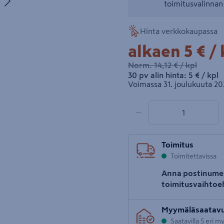
toimitusvalinna
uva 5
Hinta verkkokaupassa
5€/k
alkaen
5 €
/ 
14,12€/kpl
Norm.
14,12 €
/ kpl
5€/kpl
30 pv alin hinta:
5 €
/ kpl
Voimassa 31. joulukuuta 20
1 tuotetta
Määrä
−
Toimitus
Toimitettavissa
Anna postinume
toimitusvaihtoe
Myymäläsaatav
Saatavilla 5 eri 