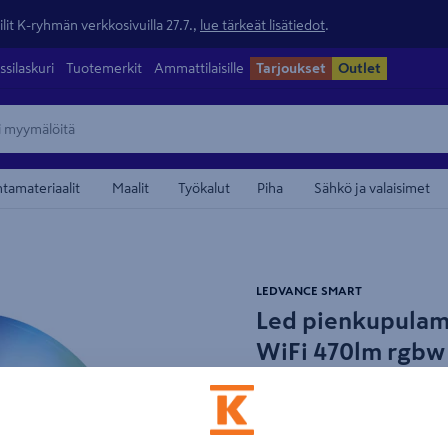
lit K-ryhmän verkkosivuilla 27.7.,
lue tärkeät lisätiedot
.
ssilaskuri
Tuotemerkit
Ammattilaisille
Tarjoukset
Outlet
ntamateriaalit
Maalit
Työkalut
Piha
Sähkö ja valaisimet
maamerkistä
LEDVANCE SMART
Led pienkupula
WiFi 470lm rgbw
Tuotenumero
:
502243569
EA
LED SMART+ WiFi älylamppu