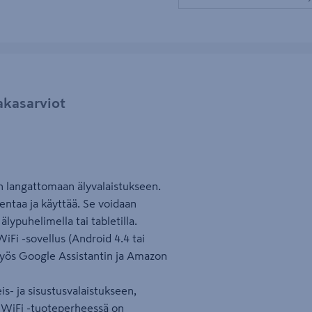
akasarviot
 langattomaan älyvalaistukseen.
ntaa ja käyttää. Se voidaan
lypuhelimella tai tabletilla.
 -sovellus (Android 4.4 tai
myös Google Assistantin ja Amazon
s- ja sisustusvalaistukseen,
+ WiFi -tuoteperheessä on