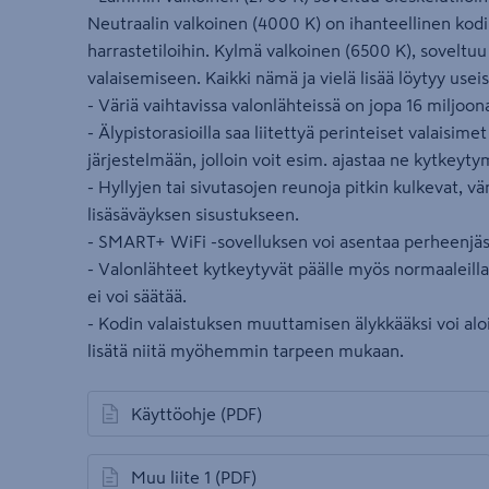
Neutraalin valkoinen (4000 K) on ihanteellinen kodi
harrastetiloihin. Kylmä valkoinen (6500 K), soveltuu
valaisemiseen. Kaikki nämä ja vielä lisää löytyy use
- Väriä vaihtavissa valonlähteissä on jopa 16 miljoon
- Älypistorasioilla saa liitettyä perinteiset valaisim
järjestelmään, jolloin voit esim. ajastaa ne kytkeyty
- Hyllyjen tai sivutasojen reunoja pitkin kulkevat, v
lisäsäväyksen sisustukseen.
- SMART+ WiFi -sovelluksen voi asentaa perheenjäsen
- Valonlähteet kytkeytyvät päälle myös normaaleilla s
ei voi säätää.
- Kodin valaistuksen muuttamisen älykkääksi voi aloi
lisätä niitä myöhemmin tarpeen mukaan.
Käyttöohje
(PDF)
avautuu uuteen välilehteen
Muu liite 1
(PDF)
avautuu uuteen välilehteen