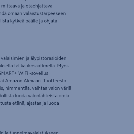
 mittaava ja etäohjattava
tehdä omaan valaistustarpeeseen
lista kytkeä päälle ja ohjata
laisimien ja älypistorasioiden
ksella tai kaukosäätimellä. Myös
 SMART+ WiFi -sovellus
 tai Amazon Alexaan. Tuotteesta
ois, himmentää, vaihtaa valon väriä
ollista luoda valonlähteistä omia
usta etänä, ajastaa ja luoda
in ja tunnelmavalaistukseen.