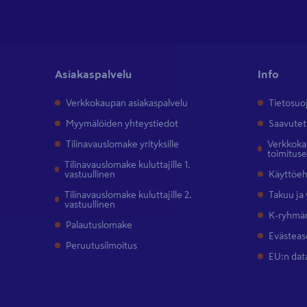
Asiakaspalvelu
Info
Verkkokaupan asiakaspalvelu
Tietosuo
Myymälöiden yhteystiedot
Saavutet
Tilinavauslomake yrityksille
Verkkokau
toimitus
Tilinavauslomake kuluttajille 1.
vastuullinen
Käyttöe
Tilinavauslomake kuluttajille 2.
Takuu ja
vastuullinen
K-ryhmän
Palautuslomake
Evästeas
Peruutusilmoitus
EU:n dat