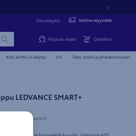
Valitse myymälä
Ota yhteyttä
Kirjaudu sisään
Ostoskori
Koti, keittiö ja säilytys
LVI
Talot, mökit ja piharakennukset
Tämä video 
mppu LEDVANCE SMART+
N-koodi
:
4058075485631
 E14-kannalla ja himmeällä kuvulla. Valovirta 470