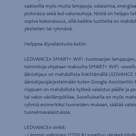
saatavilla myös muita lamppuja, valaisimia, energiaa
pistorasia sekä led-valonauhoja. Niistä on helppo 
sopiva kokonaisuus, sillä kaikkia tuotteita on mahdol
yksitellen tai ryhmänä.
Helppoa älyvalaistusta kotiin
LEDVANCEn SMART+ WiFi -tuotesarjan lamppujen, va
toimintoja ohjataan maksutta SMART+ WiFi -sovellu
ääniohjaus on mahdollista linkittämällä LEDVANCE
ääniohjausjärjestelmään kuten Google Assistantiin
riippuen on mahdollista kytkeä valaistus päälle ja p
tai valon värilämpötilaa. Sovelluksella on myös mahd
ryhmiä esimerkiksi huoneiden mukaan, säätää valaist
tunnelmavalaistuksia.
LEDVANCEn vinkit:
- Lämmin valkoinen (2700 K) soveltuu oleskelutiloih