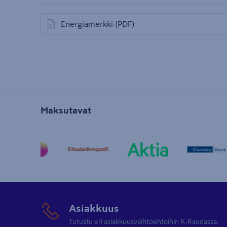
Energiamerkki
(PDF)
avautuu uuteen välilehteen
Maksutavat
Asiakkuus
Tutustu eri asiakkuusvaihtoehtoihin K-Raudassa.