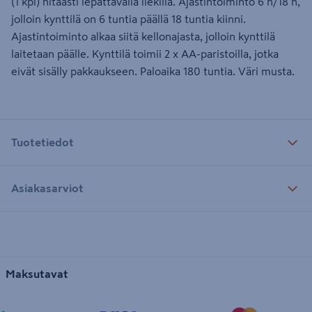
(1 kpl) hitaasti lepattavalla liekillä. Ajastintoiminto 6 h/18 h,
jolloin kynttilä on 6 tuntia päällä 18 tuntia kiinni.
Ajastintoiminto alkaa siitä kellonajasta, jolloin kynttilä
laitetaan päälle. Kynttilä toimii 2 x AA-paristoilla, jotka
eivät sisälly pakkaukseen. Paloaika 180 tuntia. Väri musta.
Tuotetiedot
Asiakasarviot
Maksutavat