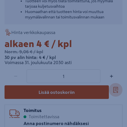
Tuotteen voi myös tilata toimitettuna, jos myymälä
tarjoaa kuljetusvaihtoa
Huomaathan että tuotteen hinta voi muuttua
myymälävalinnan tai toimitusvalinnan mukaan
Hinta verkkokaupassa
4€/kpl
alkaen
4 €
/ kpl
9,06€/kpl
Norm.
9,06 €
/ kpl
4€/kpl
30 pv alin hinta:
4 €
/ kpl
Voimassa 31. joulukuuta 2030 asti
1 tuotetta
Määrä
−
+
Lisää ostoskoriin
Toimitus
Toimitettavissa
Anna postinumero nähdäksesi