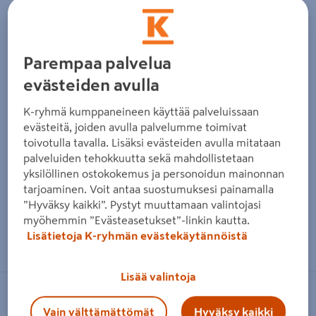
Edellinen
Seura
Parempaa palvelua
evästeiden avulla
K-ryhmä kumppaneineen käyttää palveluissaan
evästeitä, joiden avulla palvelumme toimivat
toivotulla tavalla. Lisäksi evästeiden avulla mitataan
palveluiden tehokkuutta sekä mahdollistetaan
yksilöllinen ostokokemus ja personoidun mainonnan
tarjoaminen. Voit antaa suostumuksesi painamalla
”Hyväksy kaikki”. Pystyt muuttamaan valintojasi
myöhemmin ”Evästeasetukset”-linkin kautta.
Zoomaa kuvaa sormilla kosketusnäytöllä
Lisätietoja K-ryhmän evästekäytännöistä
Lisää valintoja
CELLO
Vain välttämättömät
Hyväksy kaikki