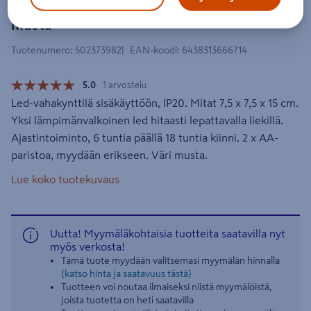
Led-vahakynttilä Cello Vekki 15cm
musta
Tuotenumero
:
502373982
EAN-koodi
:
6438313666714
5.0
1 arvostelu
Led-vahakynttilä sisäkäyttöön, IP20. Mitat 7,5 x 7,5 x 15 cm.
Yksi lämpimänvalkoinen led hitaasti lepattavalla liekillä.
Ajastintoiminto, 6 tuntia päällä 18 tuntia kiinni. 2 x AA-
paristoa, myydään erikseen. Väri musta.
Lue koko tuotekuvaus
Uutta! Myymäläkohtaisia tuotteita saatavilla nyt
myös verkosta!
Tämä tuote myydään valitsemasi myymälän hinnalla
(katso hinta ja saatavuus tästä)
Tuotteen voi noutaa ilmaiseksi niistä myymälöistä,
joista tuotetta on heti saatavilla