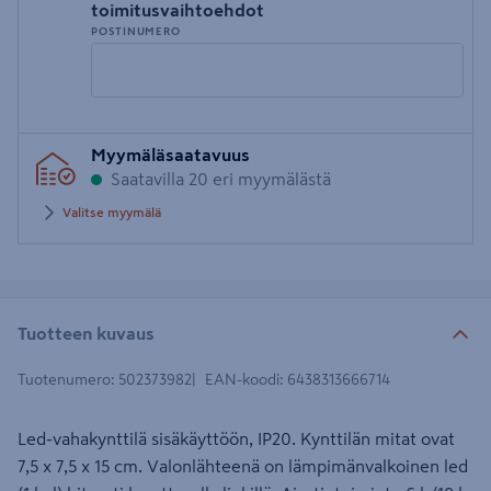
toimitusvaihtoehdot
POSTINUMERO
Syötä
Myymäläsaatavuus
postinumero
Saatavilla 20 eri myymälästä
Valitse myymälä
Tuotteen kuvaus
Tuotenumero
:
502373982
EAN-koodi
:
6438313666714
Led-vahakynttilä sisäkäyttöön, IP20. Kynttilän mitat ovat
7,5 x 7,5 x 15 cm. Valonlähteenä on lämpimänvalkoinen led