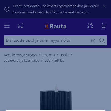
Tietoturvatiedote: Jos käytät kryptolompakkoa ja vierailit
K-ryhmän verkkosivuilla 27.7.,
lue tärkeät lisätiedot
.
/
/
/
Koti, keittiö ja säilytys
Sisustus
Joulu
/
Jouluvalot ja kausivalot
Led-kynttilät
Yksityiskohtainen kuvaus löytyy Tuotteen kuvaus -maamerki