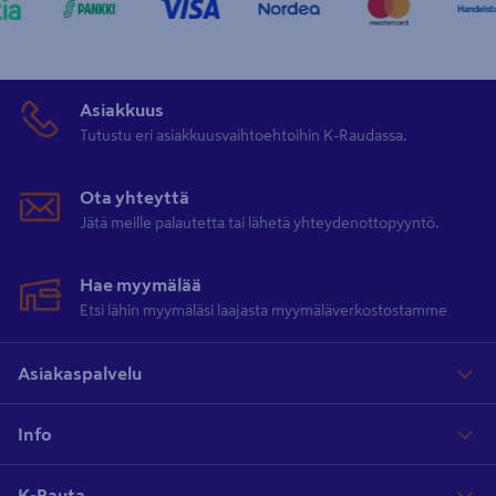
Asiakkuus
Tutustu eri asiakkuusvaihtoehtoihin K-Raudassa.
Ota yhteyttä
Jätä meille palautetta tai lähetä yhteydenottopyyntö.
Hae myymälää
Etsi lähin myymäläsi laajasta myymäläverkostostamme
Asiakaspalvelu
Info
K-Rauta