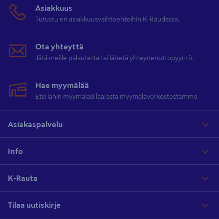
Asiakkuus
Tutustu eri asiakkuusvaihtoehtoihin K-Raudassa.
Ota yhteyttä
Jätä meille palautetta tai lähetä yhteydenottopyyntö.
Hae myymälää
Etsi lähin myymäläsi laajasta myymäläverkostostamme
Asiakaspalvelu
Info
K-Rauta
Tilaa uutiskirje