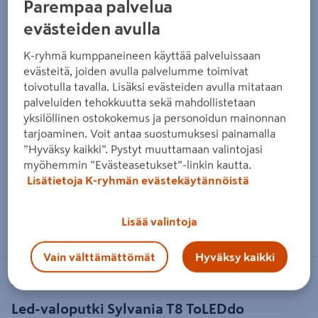
Parempaa palvelua
evästeiden avulla
K-ryhmä kumppaneineen käyttää palveluissaan
evästeitä, joiden avulla palvelumme toimivat
toivotulla tavalla. Lisäksi evästeiden avulla mitataan
palveluiden tehokkuutta sekä mahdollistetaan
yksilöllinen ostokokemus ja personoidun mainonnan
tarjoaminen. Voit antaa suostumuksesi painamalla
”Hyväksy kaikki”. Pystyt muuttamaan valintojasi
myöhemmin ”Evästeasetukset”-linkin kautta.
Lisätietoja K-ryhmän evästekäytännöistä
Zoomaa kuvaa sormilla kosketusnäytöllä
Lisää valintoja
Vain välttämättömät
Hyväksy kaikki
SYLVANIA
Led-valoputki Sylvania T8 ToLEDdo