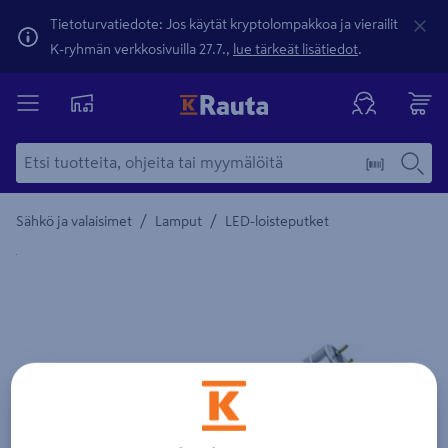
Tietoturvatiedote: Jos käytät kryptolompakkoa ja vierailit
K-ryhmän verkkosivuilla 27.7.,
lue tärkeät lisätiedot
.
/
/
Sähkö ja valaisimet
Lamput
LED-loisteputket
Yksityiskohtainen kuvaus löytyy Tuotteen kuvaus -maamerki