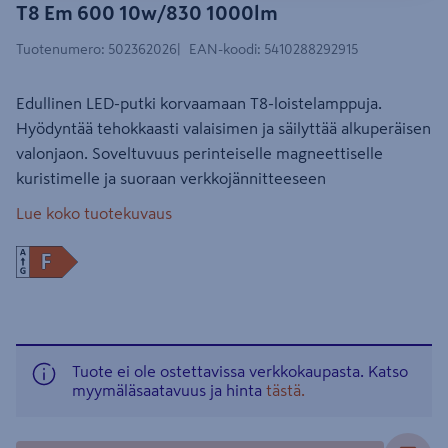
T8 Em 600 10w/830 1000lm
Tuotenumero
:
502362026
EAN-koodi
:
5410288292915
Edullinen LED-putki korvaamaan T8-loistelamppuja.
Hyödyntää tehokkaasti valaisimen ja säilyttää alkuperäisen
valonjaon. Soveltuvuus perinteiselle magneettiselle
kuristimelle ja suoraan verkkojännitteeseen
Lue koko tuotekuvaus
Tuote ei ole ostettavissa verkkokaupasta. Katso
myymäläsaatavuus ja hinta
tästä.