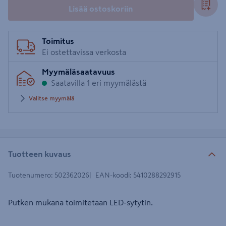
Lisää ostoskoriin
Toimitus
Ei ostettavissa verkosta
Myymäläsaatavuus
Saatavilla 1 eri myymälästä
Valitse myymälä
Tuotteen kuvaus
Tuotenumero
:
502362026
EAN-koodi
:
5410288292915
Putken mukana toimitetaan LED-sytytin.