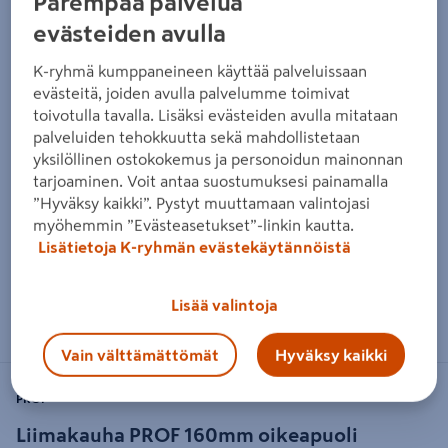
Parempaa palvelua
evästeiden avulla
K-ryhmä kumppaneineen käyttää palveluissaan
evästeitä, joiden avulla palvelumme toimivat
toivotulla tavalla. Lisäksi evästeiden avulla mitataan
palveluiden tehokkuutta sekä mahdollistetaan
yksilöllinen ostokokemus ja personoidun mainonnan
tarjoaminen. Voit antaa suostumuksesi painamalla
”Hyväksy kaikki”. Pystyt muuttamaan valintojasi
myöhemmin ”Evästeasetukset”-linkin kautta.
Lisätietoja K-ryhmän evästekäytännöistä
Zoomaa kuvaa sormilla kosketusnäytöllä
Lisää valintoja
Vain välttämättömät
Hyväksy kaikki
PROF
Liimakauha PROF 160mm oikeapuoli