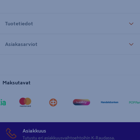
Tuotetiedot
Asiakasarviot
Maksutavat
Asiakkuus
Tutustu eri asiakkuusvaihtoehtoihin K-Raudassa.