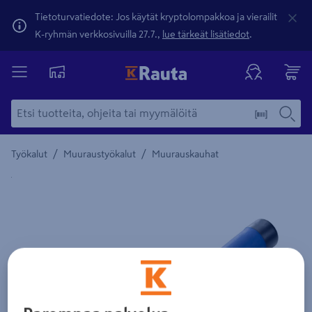
Tietoturvatiedote: Jos käytät kryptolompakkoa ja vierailit
K-ryhmän verkkosivuilla 27.7.,
lue tärkeät lisätiedot
.
/
/
Työkalut
Muuraustyökalut
Muurauskauhat
Yksityiskohtainen kuvaus löytyy Tuotteen kuvaus -maamerki