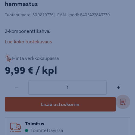
hammastus
Tuotenumero
:
500879776
EAN-koodi
:
6405422843770
2-komponenttikahva.
Lue koko tuotekuvaus
Hinta verkkokaupassa
9,99€/kpl
9,99 €
/ kpl
1 tuotetta
Määrä
−
+
Lisää ostoskoriin
Toimitus
Toimitettavissa