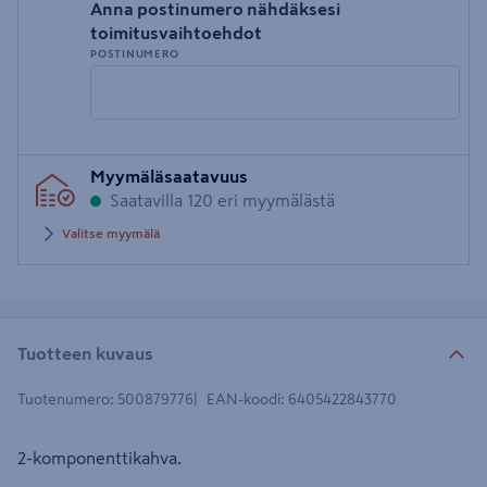
Anna postinumero nähdäksesi
toimitusvaihtoehdot
POSTINUMERO
Syötä
Myymäläsaatavuus
postinumero
Saatavilla 120 eri myymälästä
Valitse myymälä
Tuotteen kuvaus
Tuotenumero
:
500879776
EAN-koodi
:
6405422843770
2-komponenttikahva.