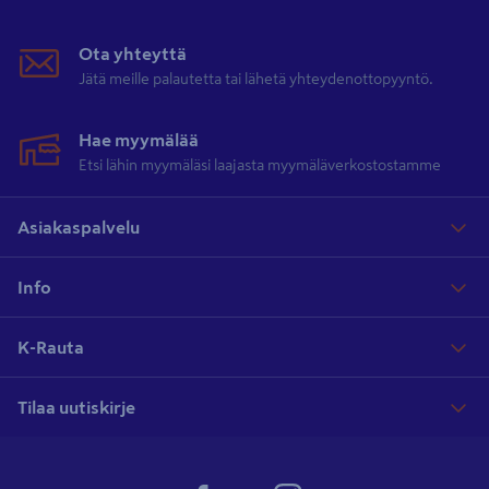
Ota yhteyttä
Jätä meille palautetta tai lähetä yhteydenottopyyntö.
Hae myymälää
Etsi lähin myymäläsi laajasta myymäläverkostostamme
Asiakaspalvelu
Info
K-Rauta
Tilaa uutiskirje